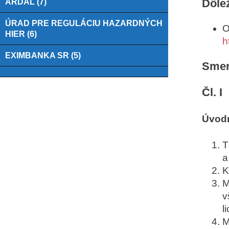
Dôlež
ARDAL (7)
ÚRAD PRE REGULÁCIU HAZARDNÝCH
O
HIER (6)
h
EXIMBANKA SR (5)
Smern
Čl. I
Úvod
T
a
K
M
v
l
M