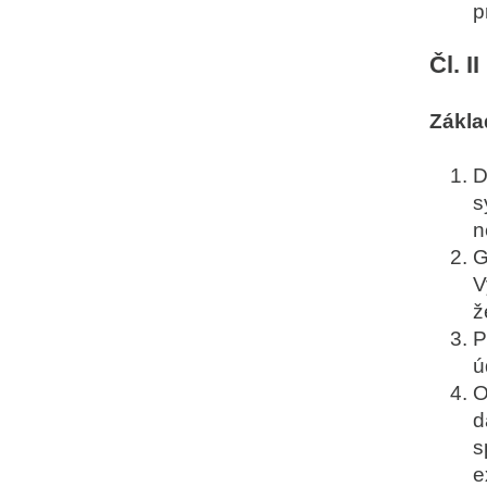
p
Čl. II
Zákla
D
s
n
G
V
ž
P
ú
O
d
s
e