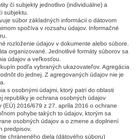
ity či subjekty jednotlivo (individuálne) a
i subjektu.
vuje súbor základných informácií o dátovom
nimom spočíva v rozsahu údajov. Informačné
ru.
né rozloženie údajov v dokumente alebo súbore.
ta organizované. Jednotlivé formáty súborov sa
nia údajov a veľkosťou.
kupín podľa vybraných ukazovateľov. Agregácia
dnôt do jednej. Z agregovaných údajov nie je
a.
a s osobnými údajmi, ktorý patrí do oblasti
j republiky je ochrana osobných údajov
(EÚ) 2016/679 z 27. apríla 2016 o ochrane
oľnom pohybe takých to údajov, ktorým sa
rane osobných údajov a o zmene a doplnení
h predpisov.
tie chráneného diela (dátového súboru)