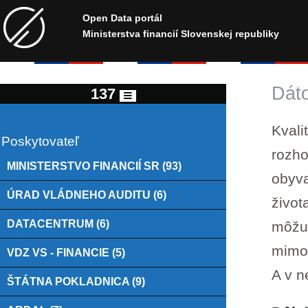
Open Data portál
Ministerstva financií Slovenskej republiky
Dáto
137
Kvali
Poskytovateľ
rozho
MINISTERSTVO FINANCIÍ SR (93)
obyva
ÚRAD VLÁDNEHO AUDITU (6)
život
DATACENTRUM (6)
môžu
mimov
VDZ VS - FINANCIE (5)
A v n
ŠTÁTNA POKLADNICA (9)