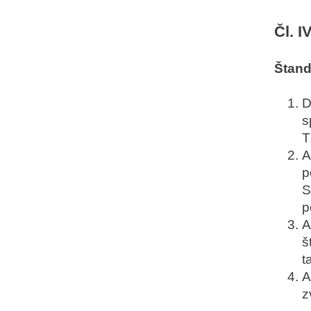
Čl. I
Štand
D
s
T
A
p
S
p
A
š
t
A
z