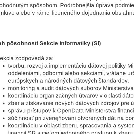
ohodnutým spôsobom. Podrobnejšia úprava podmieno
mluve alebo v rámci licenčného dojednania obsiahn
h pôsobnosti Sekcie informatiky (SI)
ekcia zodpovedá za:
tvorbu, rozvoj a implementáciu dátovej politiky M
oddeleniami, odbormi alebo sekciami, vrátane u
európskych a národných dátových štandardov,
monitoring a audit dátových súborov Ministerstva 
koordináciu organizačných útvarov v oblasti dátove
zber a získavanie nových dátových zdrojov pre ú
správu prístupov k OpenData Ministerstva financi
súčinnosť pri zverejňovaní otvorených dát na por
koordináciu v oblasti zberu, spracovania a syste
financií SR s cieľom jednotného prístupu k zber