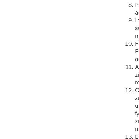
I
a
I
s
m
F
F
o
A
z
m
O
z
u
f
z
n
L