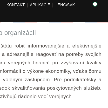
I
KONTAKT
APLIKÁCIE
ENG
/
SVK
o organizácií
átu robiť informovanejšie a efektívnejšie
e a adresnejšie reagovať na potreby svojich
 verejných financií pri zvyšovaní kvality
j informácií o výkone ekonomiky, vďaka čomu
 voleným zástupcom. Pre podnikateľský a
edok skvalitňovania poskytovaných služieb.
ívňujú riadenie vecí verejných.