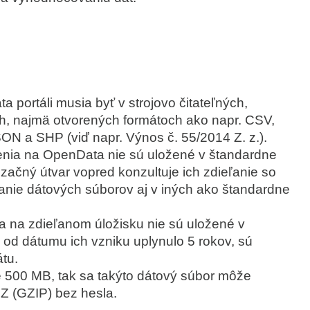
 portáli musia byť v strojovo čitateľných,
h, najmä otvorených formátoch ako napr. CSV,
 a SHP (viď napr. Výnos č. 55/2014 Z. z.).
enia na OpenData nie sú uložené v štandardne
začný útvar vopred konzultuje ich zdieľanie so
anie dátových súborov aj v iných ako štandardne
a na zdieľanom úložisku nie sú uložené v
od dátumu ich vzniku uplynulo 5 rokov, sú
tu.
 500 MB, tak sa takýto dátový súbor môže
Z (GZIP) bez hesla.