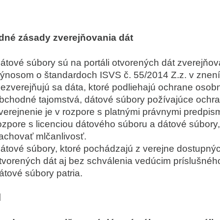
dné zásady zverejňovania dát
átové súbory sú na portáli otvorených dát zverejňov
ýnosom o štandardoch ISVS č. 55/2014 Z.z. v znení
ezverejňujú sa dáta, ktoré podliehajú ochrane osob
bchodné tajomstvá, dátové súbory požívajúce ochra
verejnenie je v rozpore s platnými právnymi predpism
ozpore s licenciou dátového súboru a dátové súbory, 
achovať mlčanlivosť.
átové súbory, ktoré pochádzajú z verejne dostupnýc
tvorených dát aj bez schválenia vedúcim príslušnéh
átové súbory patria.
I