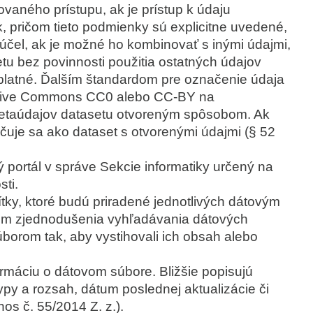
aného prístupu, ak je prístup k údaju
ričom tieto podmienky sú explicitne uvedené,
účel, ak je možné ho kombinovať s inými údajmi,
etu bez povinnosti použitia ostatných údajov
dplatné. Ďalším štandardom pre označenie údaja
reative Commons CC0 alebo CC-BY na
etaúdajov datasetu otvoreným spôsobom. Ak
čuje sa ako dataset s otvorenými údajmi (§ 52
ý portál v správe Sekcie informatiky určený na
sti.
ítky, ktoré budú priradené jednotlivých dátovým
lom zjednodušenia vyhľadávania dátových
orom tak, aby vystihovali ich obsah alebo
ormáciu o dátovom súbore. Bližšie popisujú
typy a rozsah, dátum poslednej aktualizácie či
os č. 55/2014 Z. z.).