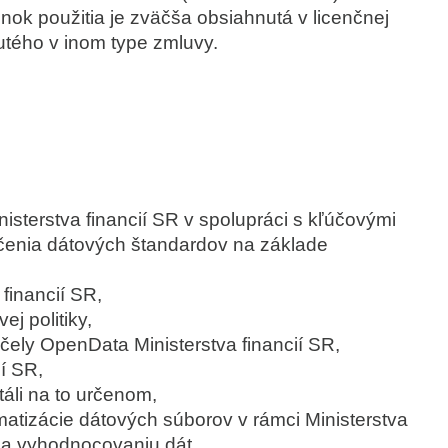
k použitia je zväčša obsiahnutá v licenčnej
utého v inom type zmluvy.
inisterstva financií SR v spolupráci s kľúčovými
rčenia dátových štandardov na základe
financií SR,
j politiky,
čely OpenData Ministerstva financií SR,
í SR,
táli na to určenom,
matizácie dátových súborov v rámci Ministerstva
u a vyhodnocovaniu dát.