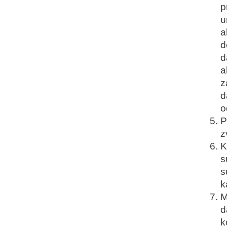
p
u
a
d
d
a
z
d
o
P
z
K
s
s
k
M
d
k