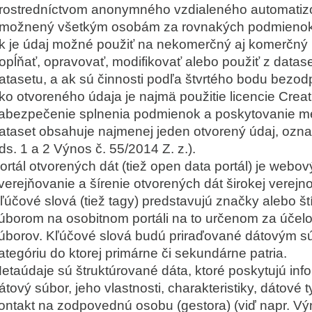
rostredníctvom anonymného vzdialeného automatizov
možnený všetkým osobám za rovnakých podmienok, p
k je údaj možné použiť na nekomerčný aj komerčný 
opĺňať, opravovať, modifikovať alebo použiť z datas
atasetu, a ak sú činnosti podľa štvrtého bodu bezo
ko otvoreného údaja je najmä použitie licencie C
abezpečenie splnenia podmienok a poskytovanie m
ataset obsahuje najmenej jeden otvorený údaj, ozna
ds. 1 a 2 Výnos č. 55/2014 Z. z.).
ortál otvorených dát (tiež open data portál) je webov
verejňovanie a šírenie otvorených dát širokej verejno
ľúčové slová (tiež tagy) predstavujú značky alebo št
úborom na osobitnom portáli na to určenom za úče
úborov. Kľúčové slová budú priraďované dátovým súb
ategóriu do ktorej primárne či sekundárne patria.
etaúdaje sú štruktúrované dáta, ktoré poskytujú inf
átový súbor, jeho vlastnosti, charakteristiky, dátové 
ontakt na zodpovednú osobu (gestora) (viď napr. Výn