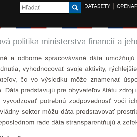
DATASETY
OPENAP
vá politika ministerstva financií a jeh
tné a odborne spracovávané dáta umožňujú št
dnutia, vyhodnocovať svoje aktivity, rýchlejši
teľov, čo vo výsledku môže znamenať úsporu
a. Dáta predstavujú pre obyvateľov štátu zdro
 vyvodzovať potrebnú zodpovednosť voči ich
ládny sektor môžu dáta predstavovať prostri
eposlednom rade dáta stransparentňujú a zefekt