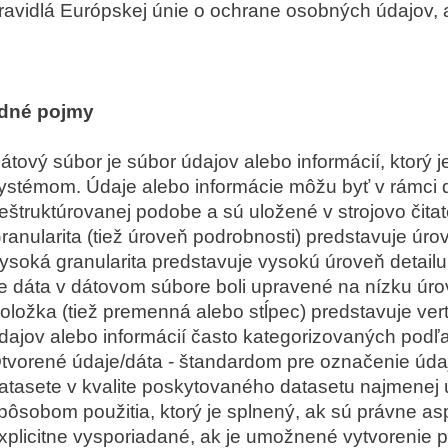
ravidlá Európskej únie o ochrane osobných údajov, a
dné pojmy
átový súbor je súbor údajov alebo informácií, ktorý 
ystémom. Údaje alebo informácie môžu byť v rámci 
eštruktúrovanej podobe a sú uložené v strojovo čita
ranularita (tiež úroveň podrobnosti) predstavuje úr
ysoká granularita predstavuje vysokú úroveň detailu 
e dáta v dátovom súbore boli upravené na nízku úro
oložka (tiež premenná alebo stĺpec) predstavuje ver
dajov alebo informácií často kategorizovaných podľa
tvorené údaje/dáta - štandardom pre označenie úda
atasete v kvalite poskytovaného datasetu najmenej
pôsobom použitia, ktorý je splnený, ak sú právne as
xplicitne vysporiadané, ak je umožnené vytvorenie 