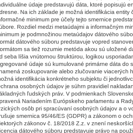
ndividuálne údaje predstavujú dáta, ktoré popisujú ent
dresne. Na ich základe je možná identifikácia entity č
nformačné minimum pre účely tejto smernice predsta
úbore. Rozdiel medzi metaúdajmi a informačným mi
inimum je podmnožinou metaúdajov dátového súbo
ormát dátového súboru predstavuje vopred stanove
ormátom sa tiež rozumie metóda akou sú uložené dá
d seba líšia vnútornou štruktúrou, logikou usporiada
gregované údaje sú kumulované primárne dáta do s
namená zoskupovanie alebo zlučovanie viacerých ho
ožná identifikácia konkrétneho subjektu či jednotlivc
chrana osobných údajov je súhrn pravidiel nakladani
ákladných ľudských práv. V podmienkach Slovenske
pravená Nariadením Európskeho parlamentu a Rady 
yzických osôb pri spracúvaní osobných údajov a o v
rušuje smernica 95/46/ES (GDPR) a zákonom o och
iektorých zákonov č. 18/2018 Z.z. v znení neskoršíc
icencia dátového súboru predstavuje právo na použi