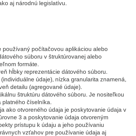
ko aj národnú legislatívu.
je používaný počítačovou aplikáciou alebo
dátového súboru v štruktúrovanej alebo
teľnom formáte.
oveň hĺbky reprezentácie dátového súboru.
(individuálne údaje), nízka granularita znamená,
veň detailu (agregované údaje).
tikálnu štruktúru dátového súboru. Je nositeľkou
 platného číselníka.
ja ako otvoreného údaja je poskytovanie údaja v
 úrovne 3 a poskytovanie údaja otvoreným
pekty prístupu k údaju a jeho používaniu
právnych vzťahov pre používanie údaja aj