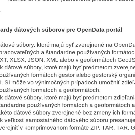
V
ardy dátových súborov pre OpenData portál
átové súbory, ktoré majú byť zverejnené na OpenData
pracovateľných a štandardne používaných formátoc
XT, XLSX, JSON, XML alebo v geoformátoch GeoJSON
k dátové súbory, ktoré majú byť predmetom zverejn
oužívaných formátoch gestor alebo gestorský organi
I. SI môže vo výnimočných prípadoch umožniť zdieľ
oužívaných formátoch a geoformátoch.
k dátové súbory, ktoré majú byť predmetom zdieľani
tandardne používaných formátoch a geoformátoch a 
akéto dátové súbory zverejnené bez zmeny ich formá
k veľkosť samostatného dátového súboru presahuje
verejniť v komprimovanom formáte ZIP, TAR, TAR, G