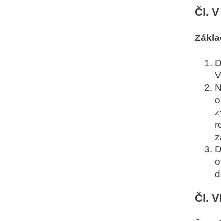
Čl. V
Zákla
D
V
N
o
z
r
z
D
o
d
Čl. V