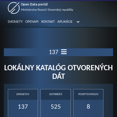
Open Data portál
Ministerstva financií Slovenskej republiky
DATASETY
OPENAPI
KONTAKT
APLIKÁCIE
137
LOKÁLNY KATALÓG OTVORENÝCH
DÁT
DATASETOV
DISTRIBÚCIÍ
POSKYTOVATEĽOV
137
525
8