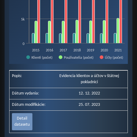
5k
0
2015
2016
2017
2018
2019
2020
2021
Účty (počet)
Klienti (počet)
Používatelia (počet)
End of interactive chart.
Popis:
Evidencia klientov a účtov v štátnej
pokladnici
Dátum vydania:
12. 12. 2022
Dátum modifikácie:
25. 07. 2023
Detail
datasetu