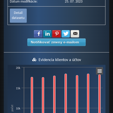
Dátum modifikácie:
25. 07. 2023
Detail
datasetu
Zdielať na Facebook
Zdielať na LinkedIn
Zdielať na Pinterest
Zdielať na Twitter
Zdielať na E-mail
Notifikovať zmeny e-mailom
Evidencia klientov a účtov
Chart
20k
Bar chart with 3 data series.
15k
View as data table, Chart
The chart has 1 X axis displaying categories.
The chart has 1 Y axis displaying počet. Data ranges from 1990 to 18467.
počet
10k