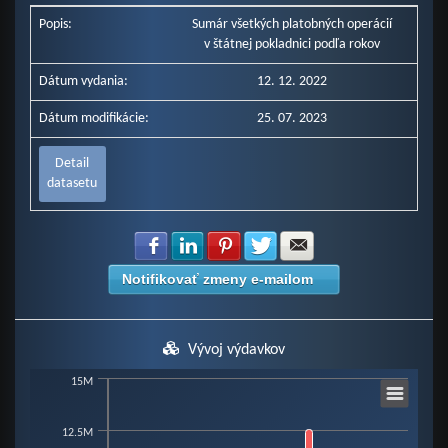
Popis:
Sumár všetkých platobných operácií
v štátnej pokladnici podľa rokov
Dátum vydania:
12. 12. 2022
Dátum modifikácie:
25. 07. 2023
Detail
datasetu
Zdielať na Facebook
Zdielať na LinkedIn
Zdielať na Pinterest
Zdielať na Twitter
Zdielať na E-mail
Notifikovať zmeny e-mailom
Vývoj výdavkov
Chart
15M
12.5M