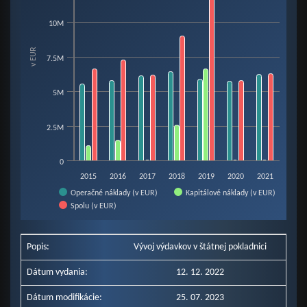
Bar chart with 3 data series.
View as data table, Chart
10M
The chart has 1 X axis displaying categories.
The chart has 1 Y axis displaying v EUR. Data ranges from 34910 to 12510
v EUR
7.5M
5M
2.5M
0
2015
2016
2017
2018
2019
2020
2021
Operačné náklady (v EUR)
Kapitálové náklady (v EUR)
Spolu (v EUR)
End of interactive chart.
Popis:
Vývoj výdavkov v štátnej pokladnici
Dátum vydania:
12. 12. 2022
Dátum modifikácie:
25. 07. 2023