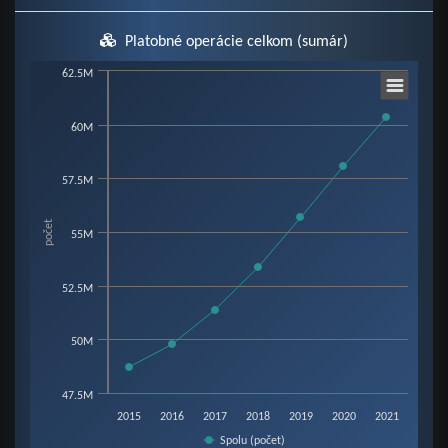
Platobné operácie celkom (sumár)
Chart
62.5M
60M
Line chart with 7 data points.
View as data table, Chart
57.5M
The chart has 1 X axis displaying categories.
The chart has 1 Y axis displaying počet. Data ranges from 48718514 to 60
počet
55M
52.5M
50M
47.5M
2015
2016
2017
2018
2019
2020
2021
Spolu (počet)