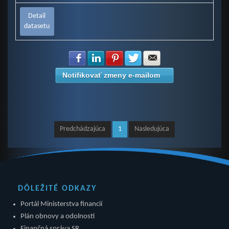
Detail
datasetu
Zdielať na Facebook
Zdielať na LinkedIn
Zdielať na Pinterest
Zdielať na Twitter
Zdielať na E-mail
Notifikovať zmeny e-mailom
Predchádzajúca
1
Nasledujúca
DÔLEŽITÉ ODKAZY
Portál Ministerstva financií
Plán obnovy a odolnosti
Finančná správa SR