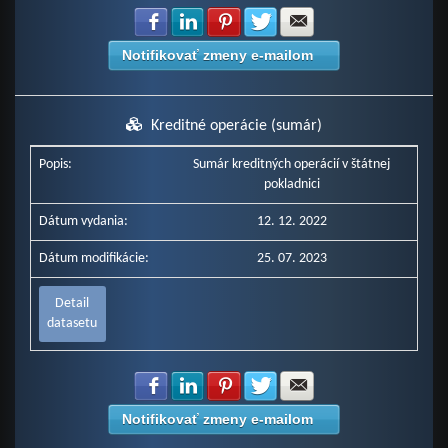
Zdielať na Facebook
Zdielať na LinkedIn
Zdielať na Pinterest
Zdielať na Twitter
Zdielať na E-mail
Notifikovať zmeny e-mailom
Kreditné operácie (sumár)
Popis:
Sumár kreditných operácií v štátnej
pokladnici
Dátum vydania:
12. 12. 2022
Dátum modifikácie:
25. 07. 2023
Detail
datasetu
Zdielať na Facebook
Zdielať na LinkedIn
Zdielať na Pinterest
Zdielať na Twitter
Zdielať na E-mail
Notifikovať zmeny e-mailom