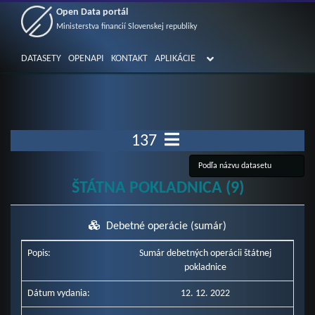
Open Data portál
Ministerstva financií Slovenskej republiky
DATASETY
OPENAPI
KONTAKT
APLIKÁCIE
137
ŠTÁTNA POKLADNICA (9)
Debetné operácie (sumár)
Popis:
Sumár debetných operácii štátnej
pokladnice
Dátum vydania:
12. 12. 2022