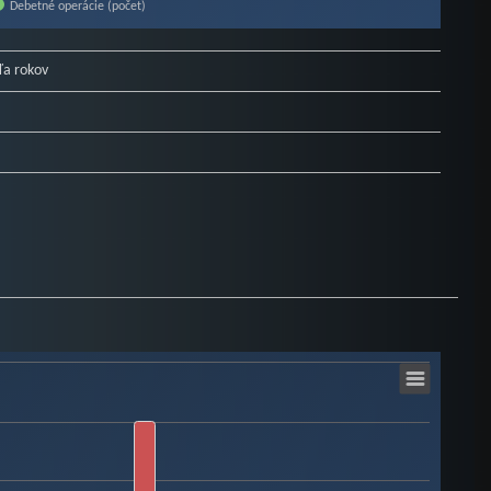
Debetné operácie (počet)
ľa rokov