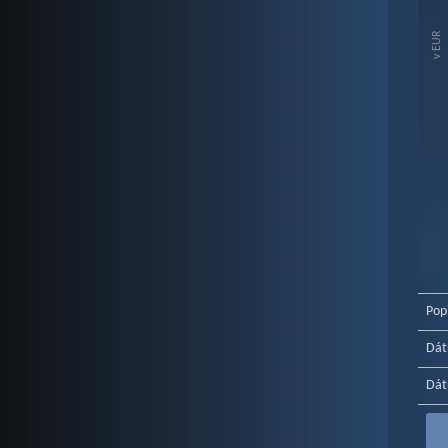
The c
The c
v EUR
End o
Pop
Dát
Dát