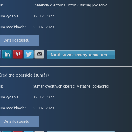
is:
Evidencia klientov a účtov v štátnej pokladnici
um vydania:
12. 12. 2022
um modifikácie:
25. 07. 2023
Detail datasetu
Zdielať na Facebook
Zdielať na LinkedIn
Zdielať na Pinterest
Zdielať na Twitter
Zdielať na E-mail
Notifikovať zmeny e-mailom
Kreditné operácie (sumár)
is:
Sumár kreditných operácií v štátnej pokladnici
um vydania:
12. 12. 2022
um modifikácie:
25. 07. 2023
Detail datasetu