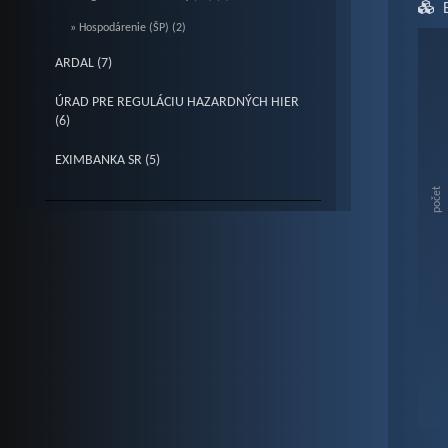
» Hospodárenie (ŠP) (2)
Ch
ARDAL (7)
ÚRAD PRE REGULÁCIU HAZARDNÝCH HIER
Bar c
(6)
Vie
EXIMBANKA SR (5)
The c
The c
počet
End o