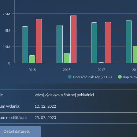
hart has 1 X axis displaying categories.
hart has 1 Y axis displaying v EUR. Data ranges from 34910 to 12510168.
7.5M
5M
2.5M
0
2015
2016
2017
20
Operačné náklady (v EUR)
Kapitálo
f interactive chart.
is:
Vývoj výdavkov v štátnej pokladnici
um vydania:
12. 12. 2022
um modifikácie:
25. 07. 2023
Detail datasetu