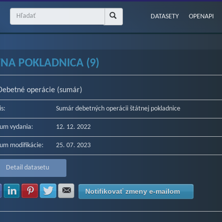
DATASETY
OPENAPI
TNA POKLADNICA (9)
Debetné operácie (sumár)
is:
Sumár debetných operácii štátnej pokladnice
um vydania:
12. 12. 2022
um modifikácie:
25. 07. 2023
Detail datasetu
Zdielať na Facebook
Zdielať na LinkedIn
Zdielať na Pinterest
Zdielať na Twitter
Zdielať na E-mail
Notifikovať zmeny e-mailom