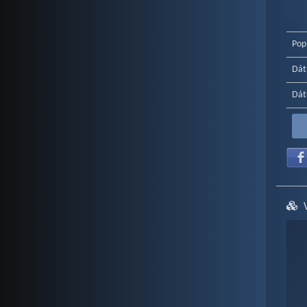
End o
Pop
Dát
Dát
Ch
Bar c
Vie