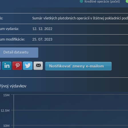
Kreditné operácie (počet)
f interactive chart.
is:
Sumár všetkých platobných operácií v štátnej pokladnici pod
um vydania:
12. 12. 2022
um modifikácie:
25. 07. 2023
Detail datasetu
Zdielať na Facebook
Zdielať na LinkedIn
Zdielať na Pinterest
Zdielať na Twitter
Zdielať na E-mail
Notifikovať zmeny e-mailom
Vývoj výdavkov
15M
art
12.5M
hart with 3 data series.
w as data table, Chart
10M