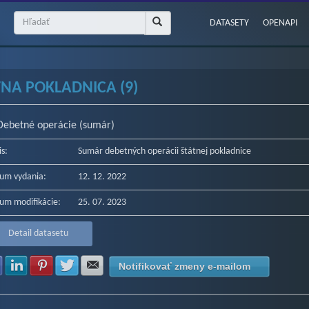
DATASETY
OPENAPI
TNA POKLADNICA (9)
Debetné operácie (sumár)
is:
Sumár debetných operácii štátnej pokladnice
um vydania:
12. 12. 2022
um modifikácie:
25. 07. 2023
Detail datasetu
Zdielať na Facebook
Zdielať na LinkedIn
Zdielať na Pinterest
Zdielať na Twitter
Zdielať na E-mail
Notifikovať zmeny e-mailom