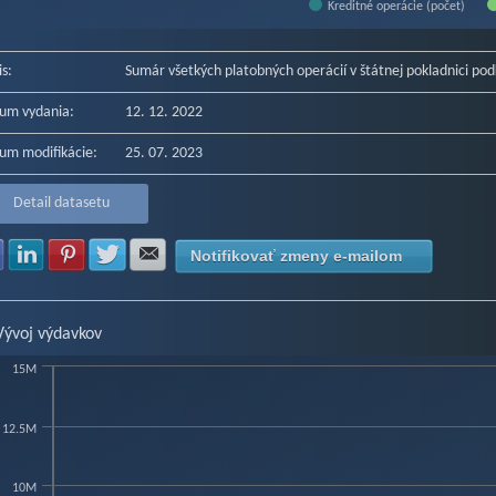
Kreditné operácie (počet)
f interactive chart.
is:
Sumár všetkých platobných operácií v štátnej pokladnici pod
um vydania:
12. 12. 2022
um modifikácie:
25. 07. 2023
Detail datasetu
Zdielať na Facebook
Zdielať na LinkedIn
Zdielať na Pinterest
Zdielať na Twitter
Zdielať na E-mail
Notifikovať zmeny e-mailom
Vývoj výdavkov
15M
art
12.5M
hart with 3 data series.
w as data table, Chart
10M