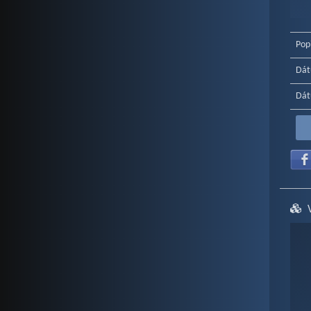
End o
Pop
Dát
Dát
Ch
Bar c
Vie