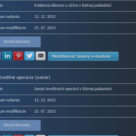
is:
Evidencia klientov a účtov v štátnej pokladnici
um vydania:
12. 12. 2022
um modifikácie:
25. 07. 2023
Detail datasetu
Zdielať na Facebook
Zdielať na LinkedIn
Zdielať na Pinterest
Zdielať na Twitter
Zdielať na E-mail
Notifikovať zmeny e-mailom
Kreditné operácie (sumár)
is:
Sumár kreditných operácií v štátnej pokladnici
um vydania:
12. 12. 2022
um modifikácie:
25. 07. 2023
Detail datasetu