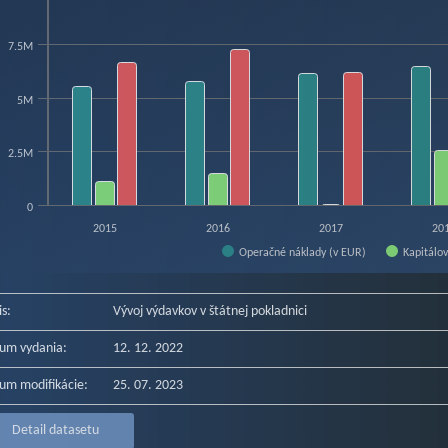
hart has 1 X axis displaying categories.
hart has 1 Y axis displaying v EUR. Data ranges from 34910 to 12510168.
7.5M
5M
2.5M
0
2015
2016
2017
20
Operačné náklady (v EUR)
Kapitálo
f interactive chart.
is:
Vývoj výdavkov v štátnej pokladnici
um vydania:
12. 12. 2022
um modifikácie:
25. 07. 2023
Detail datasetu