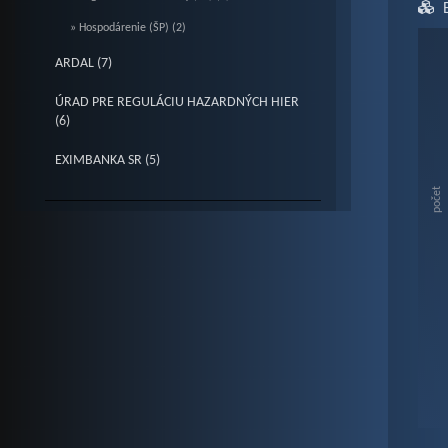
» Hospodárenie (ŠP) (2)
Ch
ARDAL (7)
ÚRAD PRE REGULÁCIU HAZARDNÝCH HIER
Bar c
(6)
Vie
EXIMBANKA SR (5)
The c
The c
počet
End o