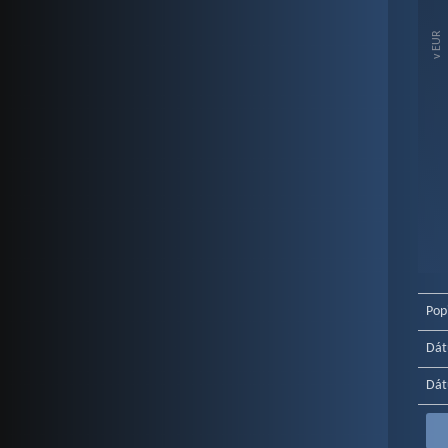
The c
The c
v EUR
End o
Pop
Dát
Dát