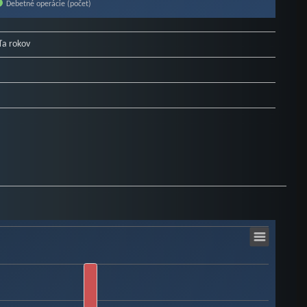
Debetné operácie (počet)
ľa rokov