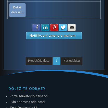
Detail
datasetu
Zdielať na Facebook
Zdielať na LinkedIn
Zdielať na Pinterest
Zdielať na Twitter
Zdielať na E-mail
Notifikovať zmeny e-mailom
Predchádzajúca
1
Nasledujúca
DÔLEŽITÉ ODKAZY
Portál Ministerstva financií
Plán obnovy a odolnosti
Finančná správa SR