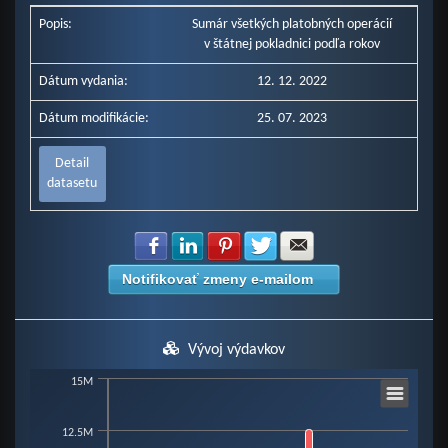
Popis:
Sumár všetkých platobných operácií
v štátnej pokladnici podľa rokov
Dátum vydania:
12. 12. 2022
Dátum modifikácie:
25. 07. 2023
Detail
datasetu
Zdielať na Facebook
Zdielať na LinkedIn
Zdielať na Pinterest
Zdielať na Twitter
Zdielať na E-mail
Notifikovať zmeny e-mailom
Vývoj výdavkov
Chart
15M
12.5M