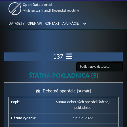
Open Data portál
Ministerstva financií Slovenskej republiky
DATASETY
OPENAPI
KONTAKT
APLIKÁCIE
137
ŠTÁTNA POKLADNICA (9)
Debetné operácie (sumár)
Popis:
Sumár debetných operácii štátnej
pokladnice
Dátum vydania:
12. 12. 2022