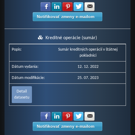
Zdielať na Facebook
Zdielať na LinkedIn
Zdielať na Pinterest
Zdielať na Twitter
Zdielať na E-mail
Notifikovať zmeny e-mailom
Kreditné operácie (sumár)
Popis:
Sumár kreditných operácií v štátnej
pokladnici
Dátum vydania:
12. 12. 2022
Dátum modifikácie:
25. 07. 2023
Detail
datasetu
Zdielať na Facebook
Zdielať na LinkedIn
Zdielať na Pinterest
Zdielať na Twitter
Zdielať na E-mail
Notifikovať zmeny e-mailom