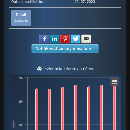
Dátum modifikácie:
25. 07. 2023
Detail
datasetu
Zdielať na Facebook
Zdielať na LinkedIn
Zdielať na Pinterest
Zdielať na Twitter
Zdielať na E-mail
Notifikovať zmeny e-mailom
Evidencia klientov a účtov
Chart
20k
Bar chart with 3 data series.
15k
View as data table, Chart
The chart has 1 X axis displaying categories.
The chart has 1 Y axis displaying počet. Data ranges from 1990 to 18467.
počet
10k