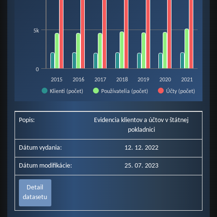
5k
0
2015
2016
2017
2018
2019
2020
2021
Účty (počet)
Klienti (počet)
Používatelia (počet)
End of interactive chart.
Popis:
Evidencia klientov a účtov v štátnej
pokladnici
Dátum vydania:
12. 12. 2022
Dátum modifikácie:
25. 07. 2023
Detail
datasetu