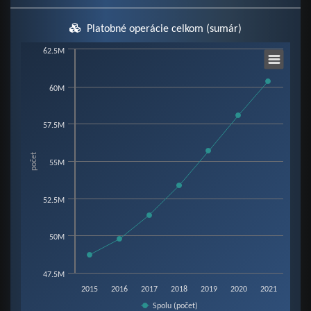
Platobné operácie celkom (sumár)
Chart
62.5M
60M
Line chart with 7 data points.
View as data table, Chart
57.5M
The chart has 1 X axis displaying categories.
The chart has 1 Y axis displaying počet. Data ranges from 48718514 to 60
počet
55M
52.5M
50M
47.5M
2015
2016
2017
2018
2019
2020
2021
Spolu (počet)