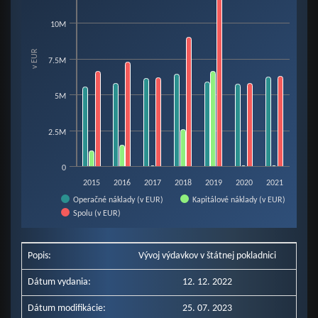
Bar chart with 3 data series.
View as data table, Chart
10M
The chart has 1 X axis displaying categories.
The chart has 1 Y axis displaying v EUR. Data ranges from 34910 to 12510
v EUR
7.5M
5M
2.5M
0
2015
2016
2017
2018
2019
2020
2021
Operačné náklady (v EUR)
Kapitálové náklady (v EUR)
Spolu (v EUR)
End of interactive chart.
Popis:
Vývoj výdavkov v štátnej pokladnici
Dátum vydania:
12. 12. 2022
Dátum modifikácie:
25. 07. 2023