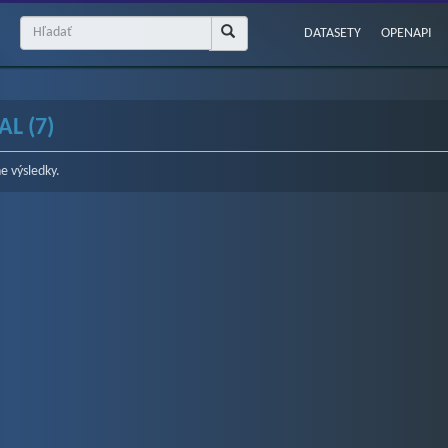
DATASETY
OPENAPI
L (7)
e výsledky.