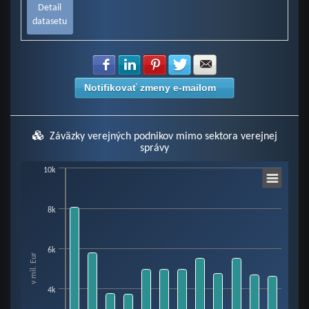
Detail
datasetu
Zdielať na Facebook
Zdielať na LinkedIn
Zdielať na Pinterest
Zdielať na Twitter
Zdielať na E-mail
Notifikovať zmeny e-mailom
Záväzky verejných podnikov mimo sektora verejnej
správy
Chart
10k
8k
Bar chart with 2 data series.
View as data table, Chart
The chart has 1 X axis displaying categories.
6k
v mil. Eur
The chart has 1 Y axis displaying v mil. Eur. Data ranges from 256.05 to 80
4k