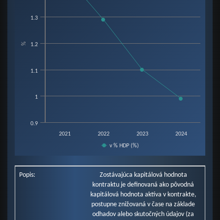
View as data table, Chart
1.3
The chart has 1 X axis displaying categories.
The chart has 1 Y axis displaying %. Data ranges from 0.99 to 1.46.
%
1.2
1.1
1
0.9
2021
2022
2023
2024
v % HDP (%)
End of interactive chart.
Popis:
Zostávajúca kapitálová hodnota
kontraktu je definovaná ako pôvodná
kapitálová hodnota aktíva v kontrakte,
postupne znižovaná v čase na základe
odhadov alebo skutočných údajov (za