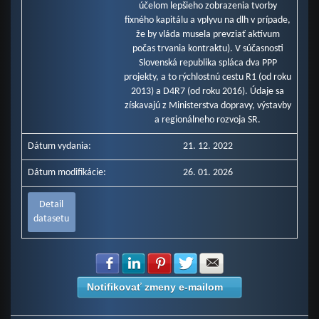
účelom lepšieho zobrazenia tvorby
fixného kapitálu a vplyvu na dlh v prípade,
že by vláda musela prevziať aktívum
počas trvania kontraktu). V súčasnosti
Slovenská republika spláca dva PPP
projekty, a to rýchlostnú cestu R1 (od roku
2013) a D4R7 (od roku 2016). Údaje sa
získavajú z Ministerstva dopravy, výstavby
a regionálneho rozvoja SR.
Dátum vydania:
21. 12. 2022
Dátum modifikácie:
26. 01. 2026
Detail
datasetu
Zdielať na Facebook
Zdielať na LinkedIn
Zdielať na Pinterest
Zdielať na Twitter
Zdielať na E-mail
Notifikovať zmeny e-mailom