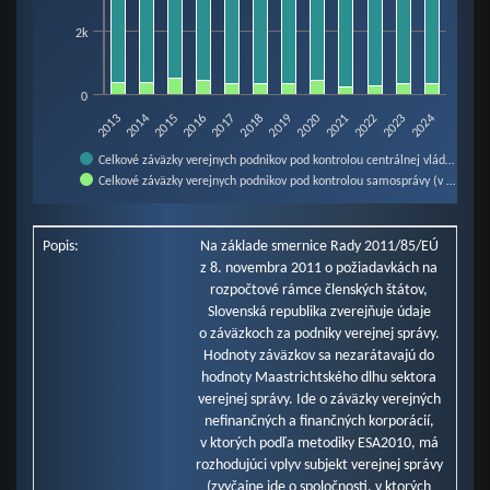
2k
0
2014
2017
2020
2023
2015
2018
2021
2024
2013
2016
2019
2022
Celkové záväzky verejnych podnikov pod kontrolou centrálnej vlád…
Celkové záväzky verejnych podnikov pod kontrolou samosprávy (v …
End of interactive chart.
Popis:
Na základe smernice Rady 2011/85/EÚ
z 8. novembra 2011 o požiadavkách na
rozpočtové rámce členských štátov,
Slovenská republika zverejňuje údaje
o záväzkoch za podniky verejnej správy.
Hodnoty záväzkov sa nezarátavajú do
hodnoty Maastrichtského dlhu sektora
verejnej správy. Ide o záväzky verejných
nefinančných a finančných korporácií,
v ktorých podľa metodiky ESA2010, má
rozhodujúci vplyv subjekt verejnej správy
(zvyčajne ide o spoločnosti, v ktorých