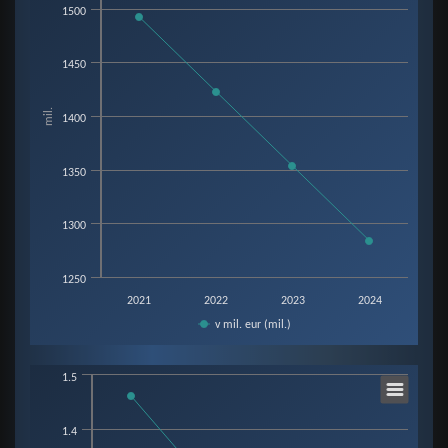
1500
Line chart with 4 data points.
View as data table, Chart
1450
The chart has 1 X axis displaying categories.
The chart has 1 Y axis displaying mil.. Data ranges from 1283.7 to 1492.2.
mil.
1400
1350
1300
1250
2021
2022
2023
2024
v mil. eur (mil.)
End of interactive chart.
Chart
1.5
1.4
Line chart with 4 data points.