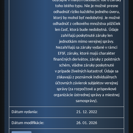
obyčajne v malých čiastkach. Ide o záruky
toho istého typu. Nie je možné presne
odhadnúť riziko každého jedného úveru,
ktorý by mohol byť nedobytný. Je možné
odhadnúť z celkového množstva pôžičiek
len časť, ktorá bude nedobytná. Údaje
zahŕňajú poskytnuté záruky len
jednotkám mimo verejnej správy.
Nezahŕňajú sa záruky vydané v rámci
EFSF, záruky, ktoré majú charakter
finančných derivátov, záruky z poistných
schém, vládne záruky poskytnuté
v prípade živelných katastrof. Údaje sa
získavajú z poznámok individuálnych
účtovných závierok subjektov verejnej
správy (za rozpočtové a príspevkové
organizácie ústrednej správy a miestnej
samosprávy).
Dátum vydania:
21. 12. 2022
Dátum modifikácie:
26. 01. 2026