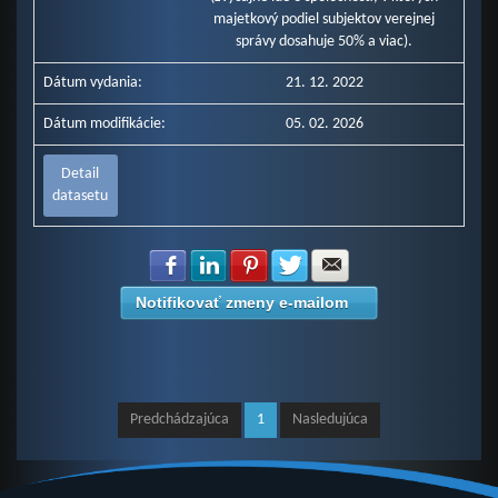
majetkový podiel subjektov verejnej
správy dosahuje 50% a viac).
Dátum vydania:
21. 12. 2022
Dátum modifikácie:
05. 02. 2026
Detail
datasetu
Zdielať na Facebook
Zdielať na LinkedIn
Zdielať na Pinterest
Zdielať na Twitter
Zdielať na E-mail
Notifikovať zmeny e-mailom
Predchádzajúca
1
Nasledujúca