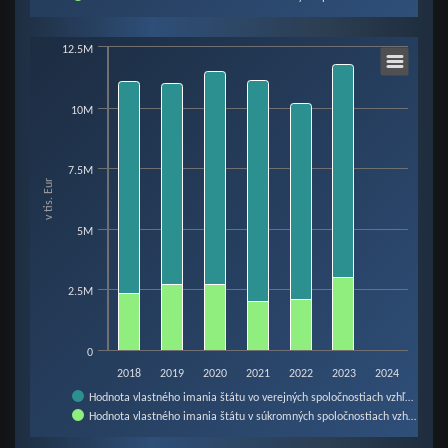
End of interactive chart.
Chart
12.5M
10M
Bar chart with 2 data series.
View as data table, Chart
The chart has 1 X axis displaying categories.
7.5M
The chart has 1 Y axis displaying v tis. Eur. Data ranges from 0 to 11816865
v tis. Eur
5M
2.5M
0
2018
2019
2020
2021
2022
2023
2024
Hodnota vlastného imania štátu vo verejných spoločnostiach vzhľ…
Hodnota vlastného imania štátu v súkromných spoločnostiach vzh…
End of interactive chart.