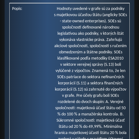
Popis:
Hodnoty uvedené v grafe sú za podniky
s majetkovou účasťou štátu (anglicky SOEs
- state-owned enterprises). SOEs sú
spoločnosti definované národnou
legislatívou ako podniky, v ktorých štát
vykonáva vlastnícke práva. Zahrňujú
akciové spoločnosti, spoločnosti s ručením
obmedzeným a štátne podniky. SOEs
klasifikované podľa metodiky ESA2010
v sektore verejnej správy (S.13) boli
vylúčené z výpočtov. Znamená to, že len
SOEs patriace do sektora nefinančných
korporácií (S.11) a sektora finančných
korporácií (S.12) sú zahrnuté do výpočtov
v grafe. Pre účely grafu boli SOEs
rozdelené do dvoch skupín: A. Verejné
spoločnosti: majetková účasť štátu od 50
% do 100 % a manažérska kontrola. B.
Súkromné spoločnosti: majetková účasť
štátu od 20 % do 49,99%. Minimálna
hranica majetkovej účasti štátu 20 % bola