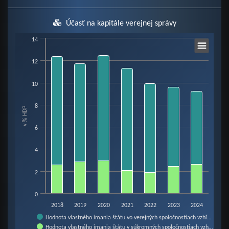
Účasť na kapitále verejnej správy
Chart
14
12
Bar chart with 2 data series.
10
View as data table, Chart
The chart has 1 X axis displaying categories.
8
The chart has 1 Y axis displaying v % HDP. Data ranges from 1.91 to 12.48.
v % HDP
6
4
2
0
2018
2019
2020
2021
2022
2023
2024
Hodnota vlastného imania štátu vo verejných spoločnostiach vzhľ…
Hodnota vlastného imania štátu v súkromných spoločnostiach vzh…