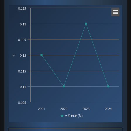
End of interactive chart.
Chart
0.135
0.13
Line chart with 4 data points.
View as data table, Chart
0.125
The chart has 1 X axis displaying categories.
The chart has 1 Y axis displaying %. Data ranges from 0.11 to 0.13.
%
0.12
0.115
0.11
0.105
2021
2022
2023
2024
v % HDP (%)
End of interactive chart.