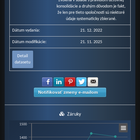
zvolená v súlade s pravidlom účtovnej
konsolidácie a druhým dôvodom je fakt,
že len pre tieto spoločnosti sú niektoré
údaje systematicky zbierané.
Dátum vydania:
21. 12. 2022
Dátum modifikácie:
21. 11. 2025
Detail
datasetu
Zdielať na Facebook
Zdielať na LinkedIn
Zdielať na Pinterest
Zdielať na Twitter
Zdielať na E-mail
Notifikovať zmeny e-mailom
Záruky
Chart
1500
1400