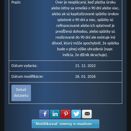
Popis:
Úver je nesplácaný, keď platba úroku
alebo istiny sa omešká o 90 dní alebo viac,
alebo ak sú kapitalizované splátky úrokov
splatené o 90 dní a viac, splátky sú
refinancované alebo ich splatnosť je
predĺžená dohodou, alebo splátky sú
realizované do 90 dní ale existuje iný
dôvod, ktorý môže spochybniť, že splátka
bude v plnej výške uhradená (napr.
indícia, že dlžník skrachuje).
Dátum vydania:
21. 12. 2022
Dátum modifikácie:
26. 01. 2026
Detail
datasetu
Zdielať na Facebook
Zdielať na LinkedIn
Zdielať na Pinterest
Zdielať na Twitter
Zdielať na E-mail
Notifikovať zmeny e-mailom