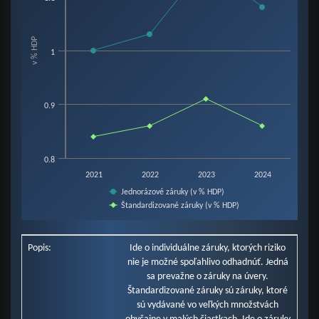
View as data table, Chart
The chart has 1 X axis displaying categories.
The chart has 1 Y axis displaying v % HDP. Data ranges from 0.84 to 1.16.
v % HDP
1
0.9
0.8
2021
2022
2023
2024
Jednorázové záruky (v % HDP)
Štandardizované záruky (v % HDP)
End of interactive chart.
Popis:
Ide o individuálne záruky, ktorých riziko
nie je možné spoľahlivo odhadnúť. Jedná
sa prevažne o záruky na úvery.
Štandardizované záruky sú záruky, ktoré
sú vydávané vo veľkých množstvách