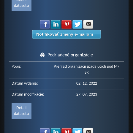
datasetu
Zdielať na Facebook
Zdielať na LinkedIn
Zdielať na Pinterest
Zdielať na Twitter
Zdielať na E-mail
Notifikovať zmeny e-mailom
Podriadené organizácie
Popis:
Prehľad organizácií spadajúcich pod MF
SR
Dátum vydania:
02. 12. 2022
Dátum modifikácie:
27. 07. 2023
Detail
datasetu
Zdielať na Facebook
Zdielať na LinkedIn
Zdielať na Pinterest
Zdielať na Twitter
Zdielať na E-mail