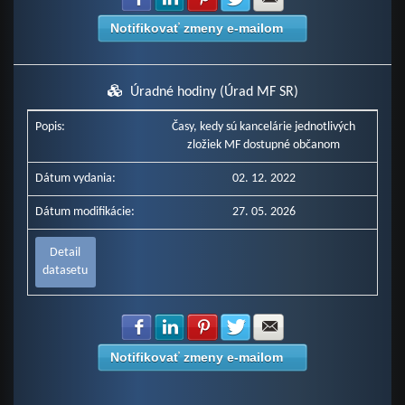
Notifikovať zmeny e-mailom
Úradné hodiny (Úrad MF SR)
Popis:
Časy, kedy sú kancelárie jednotlivých
zložiek MF dostupné občanom
Dátum vydania:
02. 12. 2022
Dátum modifikácie:
27. 05. 2026
Detail
datasetu
Zdielať na Facebook
Zdielať na LinkedIn
Zdielať na Pinterest
Zdielať na Twitter
Zdielať na E-mail
Notifikovať zmeny e-mailom