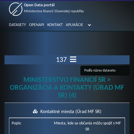
Open Data portál
Ministerstva financií Slovenskej republiky
DATASETY
OPENAPI
KONTAKT
APLIKÁCIE
137
MINISTERSTVO FINANCIÍ SR >
ORGANIZÁCIA A KONTAKTY (ÚRAD MF
SR) (4)
Kontaktné miesta (Úrad MF SR)
Popis:
Miesta, kde sa občania môžu spojiť s MF
SR