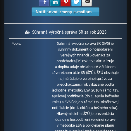
Zdielať na Facebook
Zdielať na LinkedIn
Zdielať na Pinterest
Zdielať na Twitter
Zdielať na E-mail
Notifikovať zmeny e-mailom
Súhrnná výročná správa SR za rok 2023
Popis:
Súhrnná výročná správa SR (SVS) je
súhrnný dokument o hospodárení
verejných financií Slovenska za
predchádzajúci rok. SVS aktualizuje
a dopĺňa údaje obsiahnuté v Štátnom
záverečnom účte SR (ŠZÚ). ŠZÚ obsahuje
najmä údaje o verejnej správe za
predchádzajúci rok vykázané podľa
jednotnej metodiky ESA 2010 v rámci tzv.
aprílovej notifikácie (do 1. apríla bežného
roka) a SVS údaje v rámci tzv. októbrovej
notifikácie (do 1. októbra bežného roka).
Hlavnými cieľmi ŠZÚ je prezentácia
údajov o hospodárení verejnej správy
v metodike ESA a porovnanie plánu