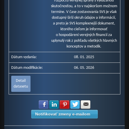
rozpočtu verejnej správy s vykázanou
skutočnosťou, a to v najskoršom možnom
termíne. V čase zostavovania SVS je však
dostupný širší okruh údajov a informácií,
a preto je SVS komplexnejší dokument,
ktorého cieľom je informovať
o hospodárení verejných financií za
uplynulý rok z pohľadu všetkých hlavných
konceptov a metodík.
Dátum vydania:
08. 01. 2025
Dátum modifikácie:
06. 05. 2026
Detail
datasetu
Zdielať na Facebook
Zdielať na LinkedIn
Zdielať na Pinterest
Zdielať na Twitter
Zdielať na E-mail
Notifikovať zmeny e-mailom