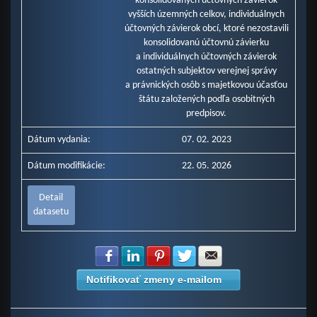
konsolidovaných účtovných závierok
vyšších územných celkov, individuálnych
účtovných závierok obcí, ktoré nezostavili
konsolidovanú účtovnú závierku
a individuálnych účtovných závierok
ostatných subjektov verejnej správy
a právnických osôb s majetkovou účasťou
štátu založených podľa osobitných
predpisov.
Dátum vydania:
07. 02. 2023
Dátum modifikácie:
22. 05. 2026
Detail
datasetu
Zdielať na Facebook
Zdielať na LinkedIn
Zdielať na Pinterest
Zdielať na Twitter
Zdielať na E-mail
Notifikovať zmeny e-mailom