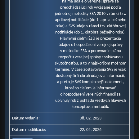
najmä údaje o verejnej správe za
predchádzajúci rok vykázané podľa
jednotnej metodiky ESA 2010 v rámci tzv.
aprílovej notifikácie (do 1. apríla bežného
roka) a SVS údaje v rámci tzv. októbrovej
notifikácie (do 1. októbra bežného roka).
Hlavnými cieľmi ŠZÚ je prezentácia
údajov o hospodárení verejnej správy
v metodike ESA a porovnanie plánu
rozpočtu verejnej správy s vykázanou
skutočnosťou, a to v najskoršom možnom
termíne. V čase zostavovania SVS je však
dostupný širší okruh údajov a informácií,
a preto je SVS komplexnejší dokument,
ktorého cieľom je informovať
o hospodárení verejných financií za
uplynulý rok z pohľadu všetkých hlavných
konceptov a metodík.
Dátum vydania:
08. 02. 2023
Dátum modifikácie:
22. 05. 2026