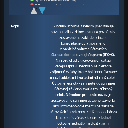
Výnosy z transferov (mil. eur)
Tržby za vlastné výkony a tovar (mil. eur)
1/7
Finančné výnosy (mil. eur)
End of interactive chart.
Zúčtovanie rezerv a opravných položiek (mil. eur)
Ostatné výnosy z prevádzkovej činnosti (mil. eur)
Popis:
Súhrnná účtovná závierka predstavuje
Náklady na transfery (mil. eur)
súvahu, výkaz ziskov a strát a poznámky
Spotrebované nákupy a služby (mil. eur)
zostavené na základe princípu
Osobné náklady (mil. eur)
konsolidácie uplatňovaného
Odpisy, rezervy a opravné položky (mil. eur)
v Medzinárodných účtovných
Ostatné náklady na prevádzkovú činnosť (mil. eur)
Finančné náklady (mil. eur)
štandardoch pre verejnú správu (IPSAS).
Dane a poplatky (mil. eur)
Na rozdiel od agregovaných dát za
verejnú správu neobsahuje niektoré
vzájomné vzťahy, ktoré boli identifikované
medzi subjektmi tvoriacimi súhrnný celok.
Účtovné jednotky zahrnuté do súhrnnej
účtovnej závierky tvoria tzv. súhrnný
celok. Dôvodom pre tento názov je
zostavovanie súhrnnej účtovnej závierky
ako účtovného dokumentu na základe
účtovných štandardov. Keďže nedochádza
k naplneniu zásady kontroly jednej
účtovnej jednotky nad ostatnými