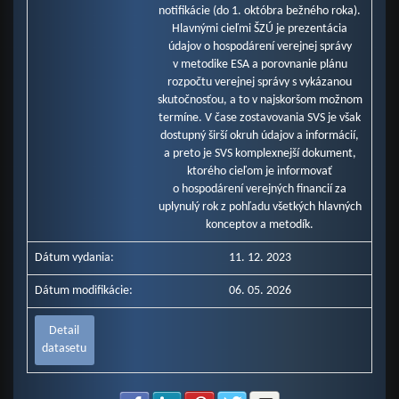
notifikácie (do 1. októbra bežného roka).
Hlavnými cieľmi ŠZÚ je prezentácia
údajov o hospodárení verejnej správy
v metodike ESA a porovnanie plánu
rozpočtu verejnej správy s vykázanou
skutočnosťou, a to v najskoršom možnom
termíne. V čase zostavovania SVS je však
dostupný širší okruh údajov a informácií,
a preto je SVS komplexnejší dokument,
ktorého cieľom je informovať
o hospodárení verejných financií za
uplynulý rok z pohľadu všetkých hlavných
konceptov a metodík.
Dátum vydania:
11. 12. 2023
Dátum modifikácie:
06. 05. 2026
Detail
datasetu