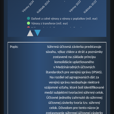
-
Náklady 2023
Náklady 2024
3
4
V
ý
n
o
s
y
2
0
2
V
ý
n
o
s
y
2
0
2
Daňové a colné výnosy a výnosy z poplatkov (mil. eur)
Výnosy z transferov (mil. eur)
Tržby za vlastné výkony a tovar (mil. eur)
1/7
Finančné výnosy (mil. eur)
End of interactive chart.
Zúčtovanie rezerv a opravných položiek (mil. eur)
Ostatné výnosy z prevádzkovej činnosti (mil. eur)
Popis:
Súhrnná účtovná závierka predstavuje
Náklady na transfery (mil. eur)
súvahu, výkaz ziskov a strát a poznámky
Spotrebované nákupy a služby (mil. eur)
zostavené na základe princípu
Osobné náklady (mil. eur)
konsolidácie uplatňovaného
Odpisy, rezervy a opravné položky (mil. eur)
v Medzinárodných účtovných
Ostatné náklady na prevádzkovú činnosť (mil. eur)
Finančné náklady (mil. eur)
štandardoch pre verejnú správu (IPSAS).
Dane a poplatky (mil. eur)
Na rozdiel od agregovaných dát za
verejnú správu neobsahuje niektoré
vzájomné vzťahy, ktoré boli identifikované
medzi subjektmi tvoriacimi súhrnný celok.
Účtovné jednotky zahrnuté do súhrnnej
účtovnej závierky tvoria tzv. súhrnný
celok. Dôvodom pre tento názov je
zostavovanie súhrnnej účtovnej závierky