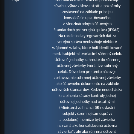
Popis:
Súhrnná účtovná závierka predstavuje
Náklady na transfery (mil. eur)
súvahu, výkaz ziskov a strát a poznámky
Spotrebované nákupy a služby (mil. eur)
zostavené na základe princípu
Osobné náklady (mil. eur)
konsolidácie uplatňovaného
Odpisy, rezervy a opravné položky (mil. eur)
v Medzinárodných účtovných
Ostatné náklady na prevádzkovú činnosť (mil. eur)
Finančné náklady (mil. eur)
štandardoch pre verejnú správu (IPSAS).
Dane a poplatky (mil. eur)
Na rozdiel od agregovaných dát za
verejnú správu neobsahuje niektoré
vzájomné vzťahy, ktoré boli identifikované
medzi subjektmi tvoriacimi súhrnný celok.
Účtovné jednotky zahrnuté do súhrnnej
účtovnej závierky tvoria tzv. súhrnný
celok. Dôvodom pre tento názov je
zostavovanie súhrnnej účtovnej závierky
ako účtovného dokumentu na základe
účtovných štandardov. Keďže nedochádza
k naplneniu zásady kontroly jednej
účtovnej jednotky nad ostatnými
(Ministerstvo financií SR nevlastní
subjekty územnej samosprávy
a podobne), nemôže byť závierka
nazvaná ako konsolidovaná účtovná
závierka*, ale ako súhrnná účtovná