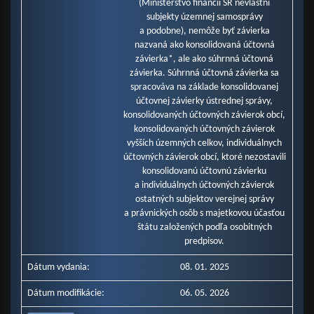
(Ministerstvo financií SR nevlastní
subjekty územnej samosprávy
a podobne), nemôže byť závierka
nazvaná ako konsolidovaná účtovná
závierka*, ale ako súhrnná účtovná
závierka. Súhrnná účtovná závierka sa
spracováva na základe konsolidovanej
účtovnej závierky ústrednej správy,
konsolidovaných účtovných závierok obcí,
konsolidovaných účtovných závierok
vyšších územných celkov, individuálnych
účtovných závierok obcí, ktoré nezostavili
konsolidovanú účtovnú závierku
a individuálnych účtovných závierok
ostatných subjektov verejnej správy
a právnických osôb s majetkovou účasťou
štátu založených podľa osobitných
predpisov.
Dátum vydania:
08. 01. 2025
Dátum modifikácie:
06. 05. 2026