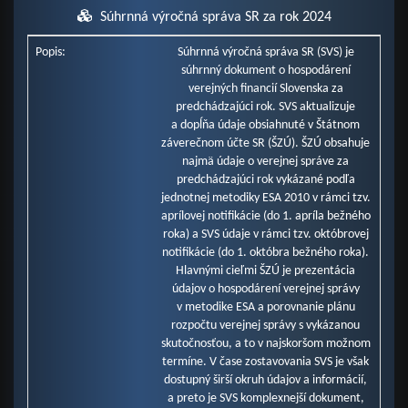
Súhrnná výročná správa SR za rok 2024
Popis:
Súhrnná výročná správa SR (SVS) je
súhrnný dokument o hospodárení
verejných financií Slovenska za
predchádzajúci rok. SVS aktualizuje
a dopĺňa údaje obsiahnuté v Štátnom
záverečnom účte SR (ŠZÚ). ŠZÚ obsahuje
najmä údaje o verejnej správe za
predchádzajúci rok vykázané podľa
jednotnej metodiky ESA 2010 v rámci tzv.
aprílovej notifikácie (do 1. apríla bežného
roka) a SVS údaje v rámci tzv. októbrovej
notifikácie (do 1. októbra bežného roka).
Hlavnými cieľmi ŠZÚ je prezentácia
údajov o hospodárení verejnej správy
v metodike ESA a porovnanie plánu
rozpočtu verejnej správy s vykázanou
skutočnosťou, a to v najskoršom možnom
termíne. V čase zostavovania SVS je však
dostupný širší okruh údajov a informácií,
a preto je SVS komplexnejší dokument,