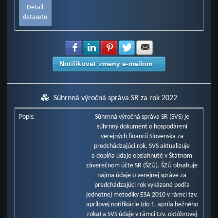
Detail
datasetu
Zdielať na Facebook
Zdielať na LinkedIn
Zdielať na Pinterest
Zdielať na Twitter
Zdielať na E-mail
Notifikovať zmeny e-mailom
Súhrnná výročná správa SR za rok 2022
Popis:
Súhrnná výročná správa SR (SVS) je
súhrnný dokument o hospodárení
verejných financií Slovenska za
predchádzajúci rok. SVS aktualizuje
a dopĺňa údaje obsiahnuté v Štátnom
záverečnom účte SR (ŠZÚ). ŠZÚ obsahuje
najmä údaje o verejnej správe za
predchádzajúci rok vykázané podľa
jednotnej metodiky ESA 2010 v rámci tzv.
aprílovej notifikácie (do 1. apríla bežného
roka) a SVS údaje v rámci tzv. októbrovej