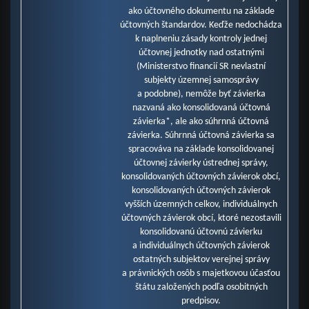
ako účtovného dokumentu na základe
účtovných štandardov. Keďže nedochádza
k naplneniu zásady kontroly jednej
účtovnej jednotky nad ostatnými
(Ministerstvo financií SR nevlastní
subjekty územnej samosprávy
a podobne), nemôže byť závierka
nazvaná ako konsolidovaná účtovná
závierka*, ale ako súhrnná účtovná
závierka. Súhrnná účtovná závierka sa
spracováva na základe konsolidovanej
účtovnej závierky ústrednej správy,
konsolidovaných účtovných závierok obcí,
konsolidovaných účtovných závierok
vyšších územných celkov, individuálnych
účtovných závierok obcí, ktoré nezostavili
konsolidovanú účtovnú závierku
a individuálnych účtovných závierok
ostatných subjektov verejnej správy
a právnických osôb s majetkovou účasťou
štátu založených podľa osobitných
predpisov.