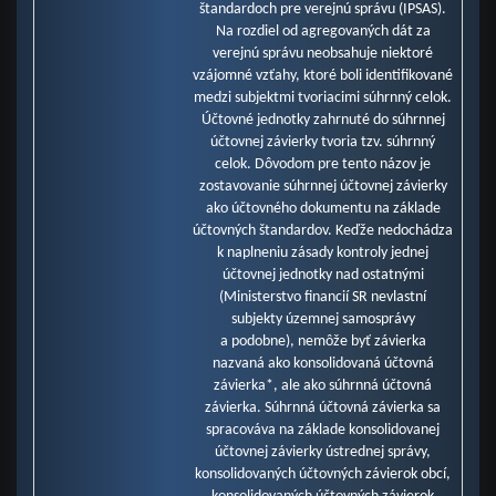
Finančné náklady (mil. eur)
štandardoch pre verejnú správu (IPSAS).
Dane a poplatky (mil. eur)
Na rozdiel od agregovaných dát za
verejnú správu neobsahuje niektoré
vzájomné vzťahy, ktoré boli identifikované
medzi subjektmi tvoriacimi súhrnný celok.
Účtovné jednotky zahrnuté do súhrnnej
účtovnej závierky tvoria tzv. súhrnný
celok. Dôvodom pre tento názov je
zostavovanie súhrnnej účtovnej závierky
ako účtovného dokumentu na základe
účtovných štandardov. Keďže nedochádza
k naplneniu zásady kontroly jednej
účtovnej jednotky nad ostatnými
(Ministerstvo financií SR nevlastní
subjekty územnej samosprávy
a podobne), nemôže byť závierka
nazvaná ako konsolidovaná účtovná
závierka*, ale ako súhrnná účtovná
závierka. Súhrnná účtovná závierka sa
spracováva na základe konsolidovanej
účtovnej závierky ústrednej správy,
konsolidovaných účtovných závierok obcí,