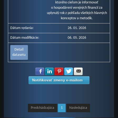
ktorého cieľom je informovať
o hospodárení verejných financií za
uplynulý rok z pohľadu všetkých hlavných
konceptov a metodík.
Dátum vydania:
26. 01. 2026
Dátum modifikácie:
06. 05. 2026
Detail
datasetu
Zdielať na Facebook
Zdielať na LinkedIn
Zdielať na Pinterest
Zdielať na Twitter
Zdielať na E-mail
Notifikovať zmeny e-mailom
Predchádzajúca
1
Nasledujúca