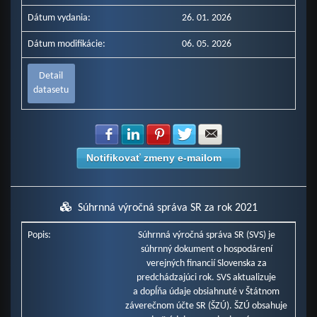
Dátum vydania:
26. 01. 2026
Dátum modifikácie:
06. 05. 2026
Detail
datasetu
Zdielať na Facebook
Zdielať na LinkedIn
Zdielať na Pinterest
Zdielať na Twitter
Zdielať na E-mail
Notifikovať zmeny e-mailom
Súhrnná výročná správa SR za rok 2021
Popis:
Súhrnná výročná správa SR (SVS) je
súhrnný dokument o hospodárení
verejných financií Slovenska za
predchádzajúci rok. SVS aktualizuje
a dopĺňa údaje obsiahnuté v Štátnom
záverečnom účte SR (ŠZÚ). ŠZÚ obsahuje