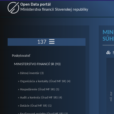
Open Data portál
Ministerstva financií Slovenskej republiky
MIN
SÚH
137
Poskytovateľ
Ch
MINISTERSTVO FINANCIÍ SR (93)
» Dátový inventár (3)
Bar c
» Organizácia a kontakty (Úrad MF SR) (4)
Vie
» Hospodárenie (Úrad MF SR) (5)
The c
mil. eur
The c
» Audit a kontrola (Úrad MF SR) (4)
» Dotácie (Úrad MF SR) (1)