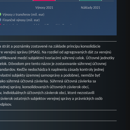
Výnosy 2021
Náklady 2021
Výnosy z transferov (mil. eur)
Finančné výnosy (mil. eur)
Ostatné výnosy z prevádzkovej činnosti (mil. eur)
Spotrebované nákupy a služby (mil. eur)
Odpisy, rezervy a opravné položky (mil. eur)
Finančné náklady (mil. eur)
a strát a poznámky zostavené na základe princípu konsolidácie
 verejnú správu (IPSAS). Na rozdiel od agregovaných dát za verejnú
ntifikované medzi subjektmi tvoriacimi súhrnný celok. Účtovné jednotky
 celok. Dôvodom pre tento názov je zostavovanie súhrnnej účtovnej
andardov. Keďže nedochádza k naplneniu zásady kontroly jednej
nevlastní subjekty územnej samosprávy a podobne), nemôže byť
 ako súhrnná účtovná závierka. Súhrnná účtovná závierka sa
rednej správy, konsolidovaných účtovných závierok obcí,
 individuálnych účtovných závierok obcí, ktoré nezostavili
závierok ostatných subjektov verejnej správy a právnických osôb
edpisov.