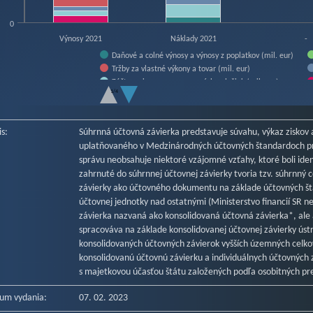
0
Výnosy 2021
Náklady 2021
-
Daňové a colné výnosy a výnosy z poplatkov (mil. eur)
Tržby za vlastné výkony a tovar (mil. eur)
Zúčtovanie rezerv a opravných položiek (mil. eur)
1/4
Náklady na transfery (mil. eur)
f interactive chart.
Osobné náklady (mil. eur)
Ostatné náklady na prevádzkovú činnosť (mil. eur)
is:
Súhrnná účtovná závierka predstavuje súvahu, výkaz ziskov 
Dane a poplatky (mil. eur)
uplatňovaného v Medzinárodných účtovných štandardoch pre
správu neobsahuje niektoré vzájomné vzťahy, ktoré boli ide
zahrnuté do súhrnnej účtovnej závierky tvoria tzv. súhrnný
závierky ako účtovného dokumentu na základe účtovných št
účtovnej jednotky nad ostatnými (Ministerstvo financií SR 
závierka nazvaná ako konsolidovaná účtovná závierka*, ale
spracováva na základe konsolidovanej účtovnej závierky úst
konsolidovaných účtovných závierok vyšších územných celkov,
konsolidovanú účtovnú závierku a individuálnych účtovných 
s majetkovou účasťou štátu založených podľa osobitných pr
um vydania:
07. 02. 2023