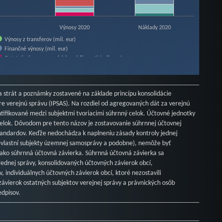
Výnosy 2020
Náklady 2020
Výnosy z transferov (mil. eur)
Finančné výnosy (mil. eur)
Ostatné výnosy z prevádzkovej činnosti (mil. eur)
Spotrebované nákupy a služby (mil. eur)
Odpisy, rezervy a opravné položky (mil. eur)
Finančné náklady (mil. eur)
a strát a poznámky zostavené na základe princípu konsolidácie
 verejnú správu (IPSAS). Na rozdiel od agregovaných dát za verejnú
ntifikované medzi subjektmi tvoriacimi súhrnný celok. Účtovné jednotky
 celok. Dôvodom pre tento názov je zostavovanie súhrnnej účtovnej
andardov. Keďže nedochádza k naplneniu zásady kontroly jednej
nevlastní subjekty územnej samosprávy a podobne), nemôže byť
 ako súhrnná účtovná závierka. Súhrnná účtovná závierka sa
rednej správy, konsolidovaných účtovných závierok obcí,
 individuálnych účtovných závierok obcí, ktoré nezostavili
závierok ostatných subjektov verejnej správy a právnických osôb
edpisov.