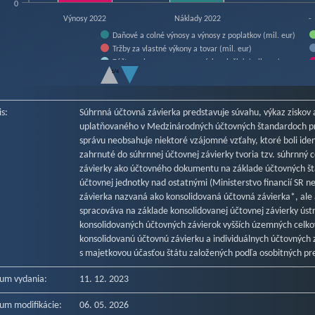
0
Výnosy 2022
Náklady 2022
-
Daňové a colné výnosy a výnosy z poplatkov (mil. eur)
Tržby za vlastné výkony a tovar (mil. eur)
Zúčtovanie rezerv a opravných položiek (mil. eur)
1/4
Náklady na transfery (mil. eur)
f interactive chart.
Osobné náklady (mil. eur)
Ostatné náklady na prevádzkovú činnosť (mil. eur)
is:
Súhrnná účtovná závierka predstavuje súvahu, výkaz ziskov 
Dane a poplatky (mil. eur)
uplatňovaného v Medzinárodných účtovných štandardoch pre
správu neobsahuje niektoré vzájomné vzťahy, ktoré boli ide
zahrnuté do súhrnnej účtovnej závierky tvoria tzv. súhrnný
závierky ako účtovného dokumentu na základe účtovných št
účtovnej jednotky nad ostatnými (Ministerstvo financií SR 
závierka nazvaná ako konsolidovaná účtovná závierka*, ale
spracováva na základe konsolidovanej účtovnej závierky úst
konsolidovaných účtovných závierok vyšších územných celkov,
konsolidovanú účtovnú závierku a individuálnych účtovných 
s majetkovou účasťou štátu založených podľa osobitných pr
um vydania:
11. 12. 2023
um modifikácie:
06. 05. 2026