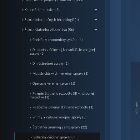
» Realizované projekty (Úrad MF SR) (1)
» Kancelária ministra (3)
» Sekcia informačných technológií (1)
» Sekcia štátneho výkazníctva (56)
» Centrálny ekonomický systém (1)
» Datasety z účtovnej konsolidácie verejnej
správy (3)
End o
» Dlh ústrednej správy (1)
Ch
» Maastrichtský dlh verejnej správy (1)
» Operácie verejnej správy (1)
Bar c
» Plnenie štátneho rozpočtu SR v národnej
Vie
metodike (1)
The c
mil. eur
» Priebežné plnenie štátneho rozpočtu (1)
The c
» Príjmy a výdavky verejnej správy (3)
» Štatistika územnej samosprávy (22)
» Súhrnná výročná správa (8)