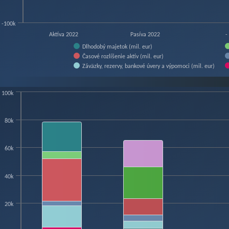
-100k
Aktíva 2022
Pasíva 2022
-
Dlhodobý majetok (mil. eur)
Časové rozlíšenie aktív (mil. eur)
Záväzky, rezervy, bankové úvery a výpomoci (mil. eur)
f interactive chart.
100k
art
80k
hart with 13 data series.
w as data table, Chart
60k
hart has 1 X axis displaying categories.
hart has 1 Y axis displaying mil. eur. Data ranges from 0 to 78455.61.
40k
20k