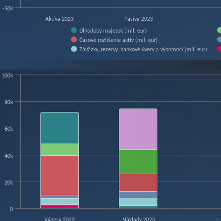
-50k
Aktíva 2023
Pasíva 2023
-
Dlhodobý majetok (mil. eur)
Časové rozlíšenie aktív (mil. eur)
Záväzky, rezervy, bankové úvery a výpomoci (mil. eur)
f interactive chart.
100k
art
80k
hart with 13 data series.
w as data table, Chart
60k
hart has 1 X axis displaying categories.
hart has 1 Y axis displaying mil. eur. Data ranges from 0 to 78455.61.
40k
20k
0
Výnosy 2023
Náklady 2023
-