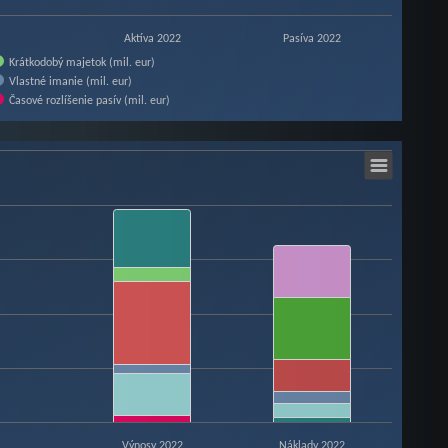
Aktíva 2022
Pasíva 2022
Krátkodobý majetok (mil. eur)
Vlastné imanie (mil. eur)
Časové rozlíšenie pasív (mil. eur)
Výnosy 2022
Náklady 2022