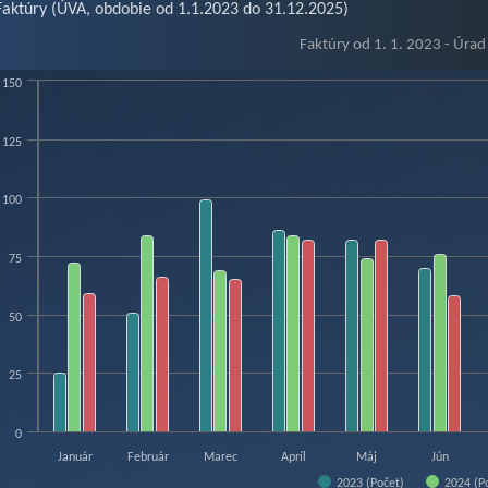
Faktúry (ÚVA, obdobie od 1.1.2023 do 31.12.2025)
Faktúry od 1. 1. 2023 - Úrad
150
túry od 1. 1. 2023 - Úrad vládneho auditu
125
hart with 3 data series.
w as data table, Faktúry od 1. 1. 2023 - Úrad vládneho auditu
100
hart has 1 X axis displaying categories.
hart has 1 Y axis displaying Počet. Data ranges from 25 to 140.
75
50
25
0
Január
Február
Marec
Apríl
Máj
Jún
2023 (Počet)
2024 (P