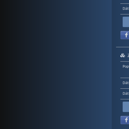
Dát
Pop
Dát
Dát