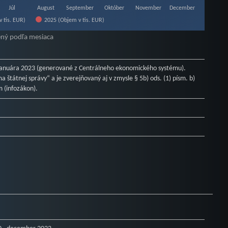
Júl
August
September
Október
November
December
 tis. EUR)
2025 (Objem v tis. EUR)
ený podľa mesiaca
 januára 2023 (generované z Centrálneho ekonomického systému).
 štátnej správy“ a je zverejňovaný aj v zmysle § 5b) ods. (1) písm. b)
 (infozákon).