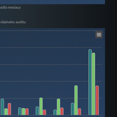
podľa mesiaca
 vládneho auditu
0788.