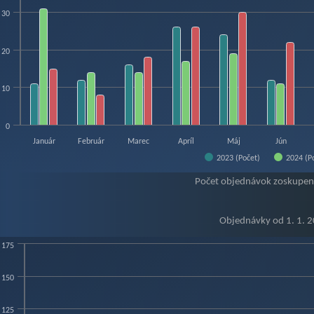
30
20
10
0
Január
Február
Marec
Apríl
Máj
Jún
2023 (Počet)
2024 (P
f interactive chart.
Počet objednávok zoskupen
Objednávky od 1. 1. 
175
jednávky od 1. 1. 2023 - ÚVA
150
hart with 3 data series.
125