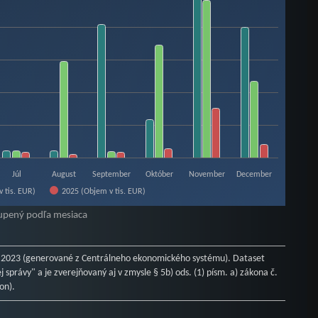
99007.
Júl
August
September
Október
November
December
 tis. EUR)
2025 (Objem v tis. EUR)
upený podľa mesiaca
 2023 (generované z Centrálneho ekonomického systému). Dataset
 správy" a je zverejňovaný aj v zmysle § 5b) ods. (1) písm. a) zákona č.
on).