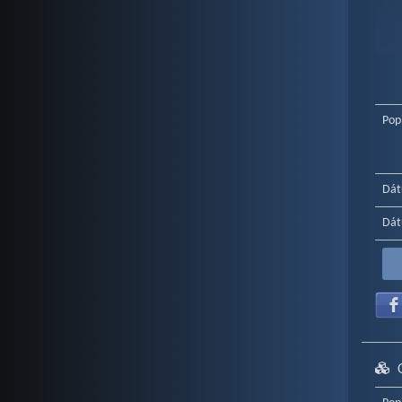
End o
Pop
Dát
Dát