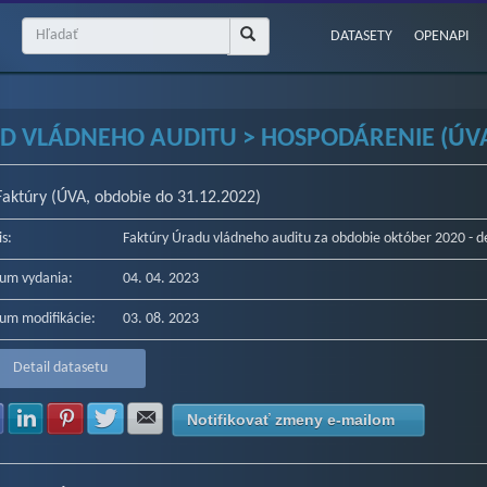
DATASETY
OPENAPI
D VLÁDNEHO AUDITU > HOSPODÁRENIE (ÚVA)
Faktúry (ÚVA, obdobie do 31.12.2022)
is:
Faktúry Úradu vládneho auditu za obdobie október 2020 - 
um vydania:
04. 04. 2023
um modifikácie:
03. 08. 2023
Detail datasetu
Zdielať na Facebook
Zdielať na LinkedIn
Zdielať na Pinterest
Zdielať na Twitter
Zdielať na E-mail
Notifikovať zmeny e-mailom