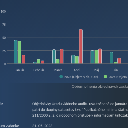
w as data table, Objednávky od 1. 1. 2023 - ÚVA
hart has 1 X axis displaying categories.
100
hart has 1 Y axis displaying Objem v tis. EUR. Data ranges from 2.55743 to 149.
75
50
25
0
Január
Február
Marec
Apríl
Máj
Jún
2023 (Objem v tis. EUR)
2024 (Objem v
f interactive chart.
Objem plnenia objednávok zosk
is:
Objednávky Úradu vládneho auditu uskutočnené od januára
patrí do skupiny datasetov tzv. "Publikačného minima štátnej
211/2000 Z. z. o slobodnom prístupe k informáciám (infozák
um vydania:
31. 05. 2023