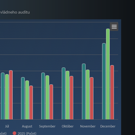
 vládneho auditu
Júl
August
September
Október
November
December
očet)
2025 (Počet)