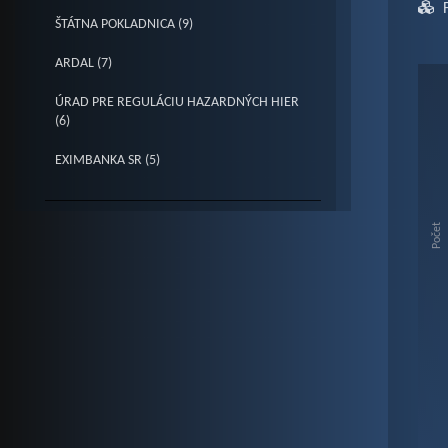
ŠTÁTNA POKLADNICA (9)
ARDAL (7)
Fak
ÚRAD PRE REGULÁCIU HAZARDNÝCH HIER
(6)
Bar c
EXIMBANKA SR (5)
Vie
The c
The c
Počet