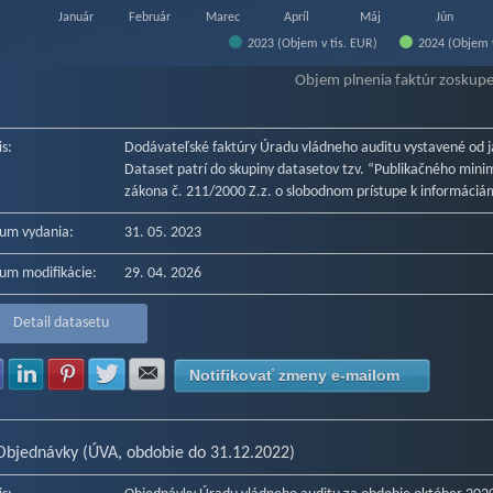
Január
Február
Marec
Apríl
Máj
Jún
2023 (Objem v tis. EUR)
2024 (Objem v
f interactive chart.
Objem plnenia faktúr zoskup
is:
Dodávateľské faktúry Úradu vládneho auditu vystavené od
Dataset patrí do skupiny datasetov tzv. “Publikačného minima
zákona č. 211/2000 Z.z. o slobodnom prístupe k informáciám
um vydania:
31. 05. 2023
um modifikácie:
29. 04. 2026
Detail datasetu
Zdielať na Facebook
Zdielať na LinkedIn
Zdielať na Pinterest
Zdielať na Twitter
Zdielať na E-mail
Notifikovať zmeny e-mailom
Objednávky (ÚVA, obdobie do 31.12.2022)