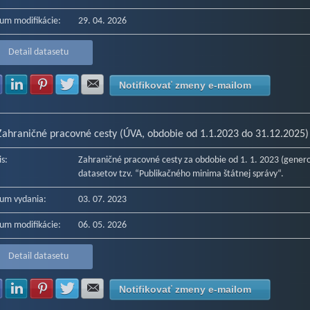
um modifikácie:
29. 04. 2026
Detail datasetu
Zdielať na Facebook
Zdielať na LinkedIn
Zdielať na Pinterest
Zdielať na Twitter
Zdielať na E-mail
Notifikovať zmeny e-mailom
Zahraničné pracovné cesty (ÚVA, obdobie od 1.1.2023 do 31.12.2025)
is:
Zahraničné pracovné cesty za obdobie od 1. 1. 2023 (gener
datasetov tzv. “Publikačného minima štátnej správy“.
um vydania:
03. 07. 2023
um modifikácie:
06. 05. 2026
Detail datasetu
Zdielať na Facebook
Zdielať na LinkedIn
Zdielať na Pinterest
Zdielať na Twitter
Zdielať na E-mail
Notifikovať zmeny e-mailom