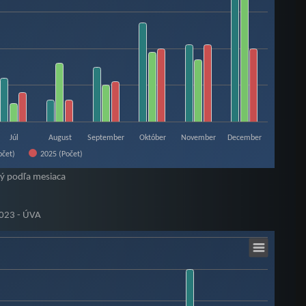
Júl
August
September
Október
November
December
očet)
2025 (Počet)
ý podľa mesiaca
2023 - ÚVA