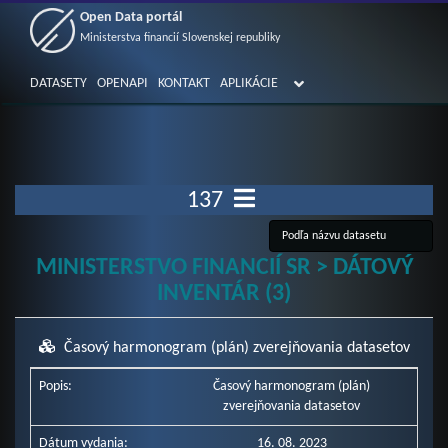
Open Data portál
Ministerstva financií Slovenskej republiky
DATASETY
OPENAPI
KONTAKT
APLIKÁCIE
137
MINISTERSTVO FINANCIÍ SR > DÁTOVÝ
INVENTÁR (3)
Časový harmonogram (plán) zverejňovania datasetov
Popis:
Časový harmonogram (plán)
zverejňovania datasetov
Dátum vydania:
16. 08. 2023