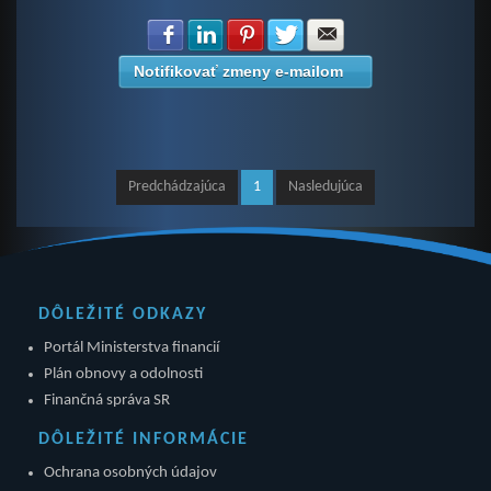
Zdielať na Facebook
Zdielať na LinkedIn
Zdielať na Pinterest
Zdielať na Twitter
Zdielať na E-mail
Notifikovať zmeny e-mailom
Predchádzajúca
1
Nasledujúca
DÔLEŽITÉ ODKAZY
Portál Ministerstva financií
Plán obnovy a odolnosti
Finančná správa SR
DÔLEŽITÉ INFORMÁCIE
Ochrana osobných údajov