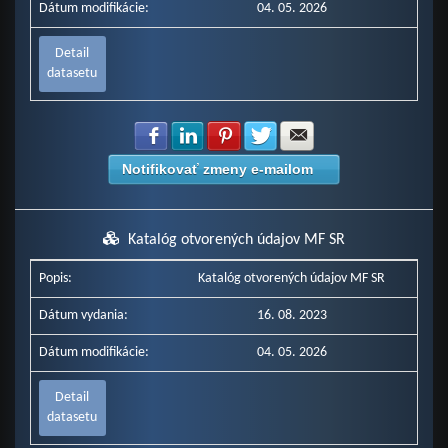
Dátum modifikácie:
04. 05. 2026
Detail
datasetu
Zdielať na Facebook
Zdielať na LinkedIn
Zdielať na Pinterest
Zdielať na Twitter
Zdielať na E-mail
Notifikovať zmeny e-mailom
Katalóg otvorených údajov MF SR
Popis:
Katalóg otvorených údajov MF SR
Dátum vydania:
16. 08. 2023
Dátum modifikácie:
04. 05. 2026
Detail
datasetu