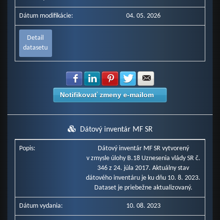
Dátum modifikácie:
04. 05. 2026
Detail
datasetu
Zdielať na Facebook
Zdielať na LinkedIn
Zdielať na Pinterest
Zdielať na Twitter
Zdielať na E-mail
Notifikovať zmeny e-mailom
Dátový inventár MF SR
Popis:
Dátový inventár MF SR vytvorený
v zmysle úlohy B.18 Uznesenia vlády SR č.
346 z 24. júla 2017. Aktuálny stav
dátového inventáru je ku dňu 10. 8. 2023.
Dataset je priebežne aktualizovaný.
Dátum vydania:
10. 08. 2023