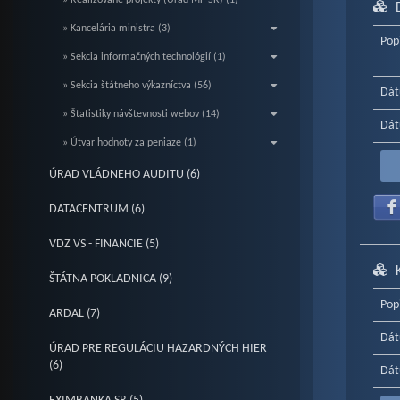
» Realizované projekty (Úrad MF SR) (1)
» Kancelária ministra (3)
Pop
» Sekcia informačných technológií (1)
» Sekcia štátneho výkazníctva (56)
Dát
» Štatistiky návštevnosti webov (14)
Dát
» Útvar hodnoty za peniaze (1)
ÚRAD VLÁDNEHO AUDITU (6)
DATACENTRUM (6)
VDZ VS - FINANCIE (5)
ŠTÁTNA POKLADNICA (9)
Pop
ARDAL (7)
Dát
ÚRAD PRE REGULÁCIU HAZARDNÝCH HIER
(6)
Dát