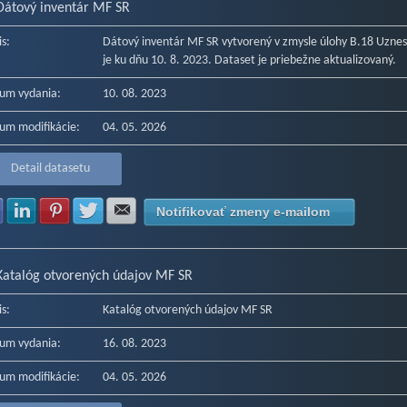
Dátový inventár MF SR
is:
Dátový inventár MF SR vytvorený v zmysle úlohy B.18 Uznese
je ku dňu 10. 8. 2023. Dataset je priebežne aktualizovaný.
um vydania:
10. 08. 2023
um modifikácie:
04. 05. 2026
Detail datasetu
Zdielať na Facebook
Zdielať na LinkedIn
Zdielať na Pinterest
Zdielať na Twitter
Zdielať na E-mail
Notifikovať zmeny e-mailom
Katalóg otvorených údajov MF SR
is:
Katalóg otvorených údajov MF SR
um vydania:
16. 08. 2023
um modifikácie:
04. 05. 2026