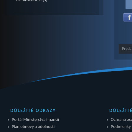
EXIMBANKA SR (5)
Predc
DÔLEŽITÉ ODKAZY
DÔLEŽIT
Portál Ministerstva financií
Ochrana os
Plán obnovy a odolnosti
Podmienky 