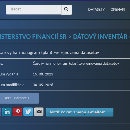
DATASETY
OPENAPI
ISTERSTVO FINANCIÍ SR > DÁTOVÝ INVENTÁR 
Časový harmonogram (plán) zverejňovania datasetov
is:
Časový harmonogram (plán) zverejňovania datasetov
um vydania:
16. 08. 2023
um modifikácie:
04. 05. 2026
Detail datasetu
Zdielať na Facebook
Zdielať na LinkedIn
Zdielať na Pinterest
Zdielať na Twitter
Zdielať na E-mail
Notifikovať zmeny e-mailom