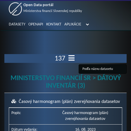
Open Data portál
Ministerstva financií Slovenskej republiky
DATASETY
OPENAPI
KONTAKT
APLIKÁCIE
137
MINISTERSTVO FINANCIÍ SR > DÁTOVÝ
INVENTÁR (3)
Časový harmonogram (plán) zverejňovania datasetov
Popis:
Časový harmonogram (plán)
zverejňovania datasetov
Dátum vydania:
16. 08. 2023