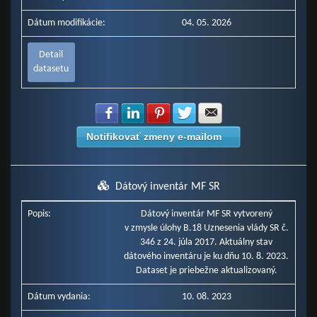
Dátum modifikácie:
04. 05. 2026
Detail
datasetu
Zdielať na Facebook
Zdielať na LinkedIn
Zdielať na Pinterest
Zdielať na Twitter
Zdielať na E-mail
Notifikovať zmeny e-mailom
Dátový inventár MF SR
Popis:
Dátový inventár MF SR vytvorený
v zmysle úlohy B.18 Uznesenia vlády SR č.
346 z 24. júla 2017. Aktuálny stav
dátového inventáru je ku dňu 10. 8. 2023.
Dataset je priebežne aktualizovaný.
Dátum vydania:
10. 08. 2023