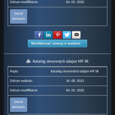
Dátum modifikácie:
04. 05. 2026
Detail
datasetu
Zdielať na Facebook
Zdielať na LinkedIn
Zdielať na Pinterest
Zdielať na Twitter
Zdielať na E-mail
Notifikovať zmeny e-mailom
Katalóg otvorených údajov MF SR
Popis:
Katalóg otvorených údajov MF SR
Dátum vydania:
16. 08. 2023
Dátum modifikácie:
04. 05. 2026
Detail
datasetu