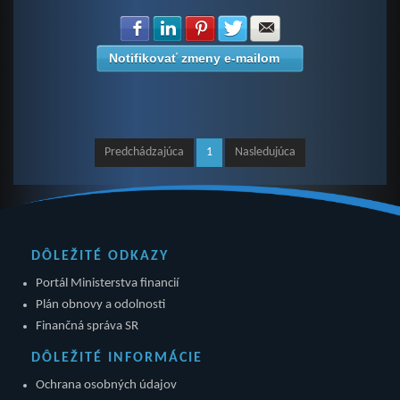
Zdielať na Facebook
Zdielať na LinkedIn
Zdielať na Pinterest
Zdielať na Twitter
Zdielať na E-mail
Notifikovať zmeny e-mailom
Predchádzajúca
1
Nasledujúca
DÔLEŽITÉ ODKAZY
Portál Ministerstva financií
Plán obnovy a odolnosti
Finančná správa SR
DÔLEŽITÉ INFORMÁCIE
Ochrana osobných údajov