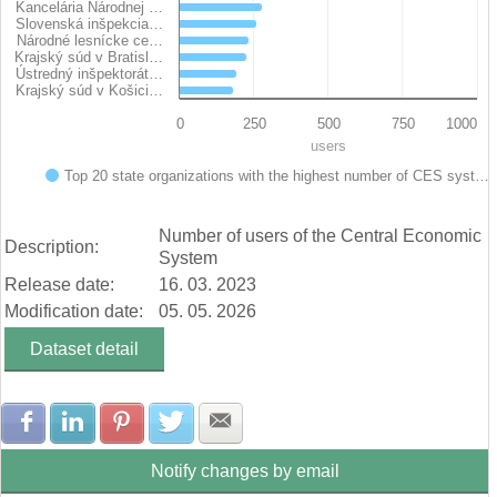
Kancelária Národnej …
Slovenská inšpekcia…
Národné lesnícke ce…
Krajský súd v Bratisl…
Ústredný inšpektorát…
Krajský súd v Košici…
0
250
500
750
1000
users
Top 20 state organizations with the highest number of CES syst…
End of interactive chart.
Number of users of the Central Economic
Description:
System
Release date:
16. 03. 2023
Modification date:
05. 05. 2026
Dataset detail
Share with Facebook
Share with LinkedIn
Share with Pinterest
Share with Twitter
Share with E-mail
Notify changes by email