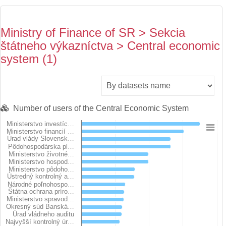
Ministry of Finance of SR > Sekcia
štátneho výkazníctva > Central economic
system (1)
Number of users of the Central Economic System
Ministerstvo investíc…
Chart
Ministerstvo financií …
Úrad vlády Slovensk…
Pôdohospodárska pl…
Bar chart with 20 bars.
Ministerstvo životné…
Ministerstvo hospod…
View as data table, Chart
Ministerstvo pôdoho…
The chart has 1 X axis displaying categories.
Ústredný kontrolný a…
The chart has 1 Y axis displaying users. Data ranges from 181 
Národné poľnohospo…
Štátna ochrana príro…
Ministerstvo spravod…
Okresný súd Banská…
Úrad vládneho auditu
Najvyšší kontrolný úr…