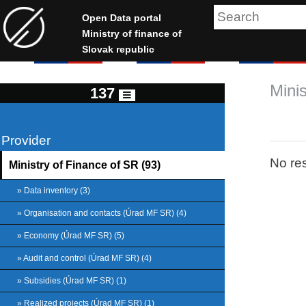
Open Data portal
Ministry of finance of
Slovak republic
Minis
137
Provider
No res
Ministry of Finance of SR (93)
» Data inventory (3)
» Organisation and contacts (Úrad MF SR) (4)
» Economy (Úrad MF SR) (5)
» Audit and control (Úrad MF SR) (4)
» Subsidies (Úrad MF SR) (1)
» Realized projects (Úrad MF SR) (1)