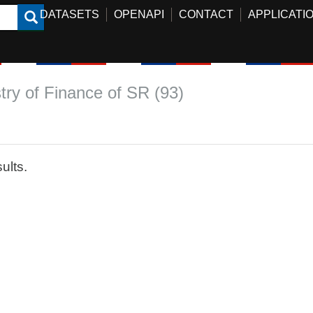
DATASETS
OPENAPI
CONTACT
APPLICATI
try of Finance of SR (93)
ults.