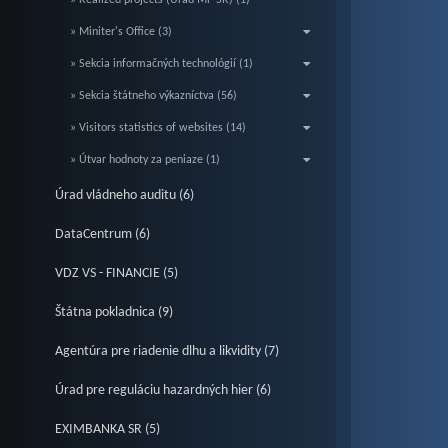
» Realized projects (Úrad MF SR) (1)
» Miniter's Office (3)
» Sekcia informačných technológií (1)
» Sekcia štátneho výkazníctva (56)
» Visitors statistics of websites (14)
» Útvar hodnoty za peniaze (1)
Úrad vládneho auditu (6)
DataCentrum (6)
VDZ VS - FINANCIE (5)
Štátna pokladnica (9)
Agentúra pre riadenie dlhu a likvidity (7)
Úrad pre reguláciu hazardných hier (6)
EXIMBANKA SR (5)