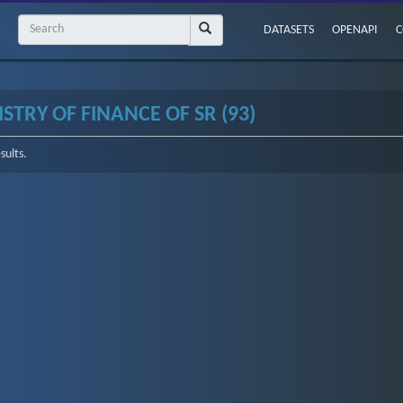
DATASETS
OPENAPI
C
STRY OF FINANCE OF SR (93)
sults.