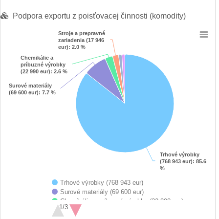
Podpora exportu z poisťovacej činnosti (komodity)
Stroje a prepravné
Stroje a prepravné
Chart
zariadenia (17 946
zariadenia (17 946
eur)
eur)
: 2.0 %
: 2.0 %
Chemikálie a
Chemikálie a
Pie chart with 6 slices.
príbuzné výrobky
príbuzné výrobky
View as data table, Chart
(22 990 eur)
(22 990 eur)
: 2.6 %
: 2.6 %
Surové materiály
Surové materiály
(69 600 eur)
(69 600 eur)
: 7.7 %
: 7.7 %
Trhové výrobky
Trhové výrobky
(768 943 eur)
(768 943 eur)
: 85.6
: 85.6
%
%
Trhové výrobky (768 943 eur)
Surové materiály (69 600 eur)
Chemikálie a príbuzné výrobky (22 990 eur)
1/3
Stroje a prepravné zariadenia (17 946 eur)