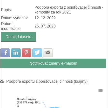
Rôzne priemyselné výrobky (9 680 eur)
End of interactive chart.
Ostatné komodity (8 918 eur)
Podpora exportu z poisťovacej činnosti -
Popis:
komodity za rok 2021
Dátum vydania:
12. 12. 2022
Dátum
25. 07. 2023
modifikácie:
Detail datasetu
Zdielať na Facebook
Zdielať na LinkedIn
Zdielať na Pinterest
Zdielať na Twitter
Zdielať na E-mail
Notifikovať zmeny e-mailom
Podpora exportu z poisťovacej činnosti (krajiny)
Chart
Ostatné krajiny
Ostatné krajiny
Pie chart with 11 slices.
(135 579 eur)
(135 579 eur)
: 15.1
: 15.1
%
%
View as data table, Chart