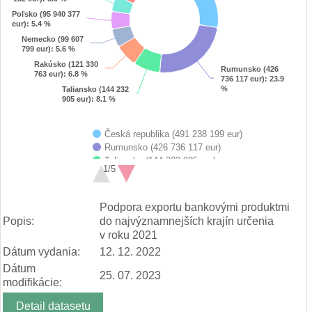
Poľsko (95 940 377
Poľsko (95 940 377
eur)
eur)
: 5.4 %
: 5.4 %
Nemecko (99 607
Nemecko (99 607
799 eur)
799 eur)
: 5.6 %
: 5.6 %
Rakúsko (121 330
Rakúsko (121 330
Rumunsko (426
Rumunsko (426
763 eur)
763 eur)
: 6.8 %
: 6.8 %
736 117 eur)
736 117 eur)
: 23.9
: 23.9
%
%
Taliansko (144 232
Taliansko (144 232
905 eur)
905 eur)
: 8.1 %
: 8.1 %
Česká republika (491 238 199 eur)
Rumunsko (426 736 117 eur)
Taliansko (144 232 905 eur)
1/5
Rakúsko (121 330 763 eur)
Nemecko (99 607 799 eur)
End of interactive chart.
Poľsko (95 940 377 eur)
Podpora exportu bankovými produktmi
Francúzsko (88 409 152 eur)
Popis:
do najvýznamnejších krajín určenia
Maďarsko (67 168 992 eur)
v roku 2021
Ostatné krajiny (247 707 427 eur)
Dátum vydania:
12. 12. 2022
Dátum
25. 07. 2023
modifikácie:
Detail datasetu