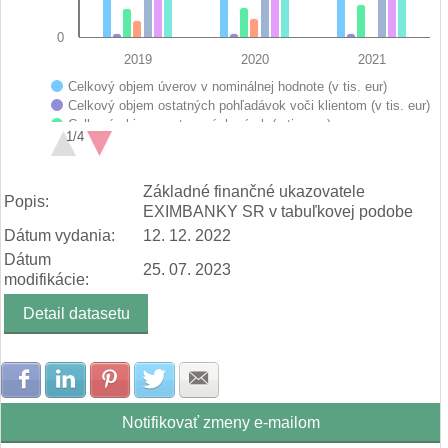
0
2019
2020
2021
Celkový objem úverov v nominálnej hodnote (v tis. eur)
Celkový objem ostatných pohľadávok voči klientom (v tis. eur)
Celkový objem vystavených záruk (v tis. eur)
1/4
Celkový objem vystavených antikorona záruk (v tis. eur)
Poistná angažovanosť (v tis. eur)
End of interactive chart.
Vlastné imanie (v tis. eur)
Základné finančné ukazovatele
Popis:
Bilančná suma (v tis. eur)
EXIMBANKY SR v tabuľkovej podobe
Dátum vydania:
12. 12. 2022
Dátum
25. 07. 2023
modifikácie:
Detail datasetu
Zdielať na Facebook
Zdielať na LinkedIn
Zdielať na Pinterest
Zdielať na Twitter
Zdielať na E-mail
Notifikovať zmeny e-mailom