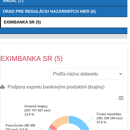
ARDAL (7)
ÚRAD PRE REGULÁCIU HAZARDNÝCH HIER (6)
EXIMBANKA SR (5)
EXIMBANKA SR (5)
Podpora exportu bankovými produktmi (krajiny)
Chart
Ostatné krajiny
Ostatné krajiny
(247 707 427 eur)
(247 707 427 eur)
:
:
Pie chart with 9 slices.
Česká republika
Česká republika
13.9 %
13.9 %
(491 238 199 eur)
(491 238 199 eur)
:
:
View as data table, Chart
27.6 %
27.6 %
Francúzsko (88 409
Francúzsko (88 409
152 eur)
152 eur)
: 5.0 %
: 5.0 %