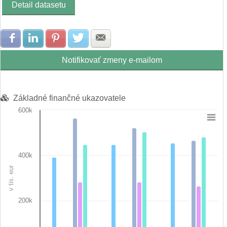
Detail datasetu
Zdielať na Facebook
Zdielať na LinkedIn
Zdielať na Pinterest
Zdielať na Twitter
Zdielať na E-mail
Notifikovať zmeny e-mailom
Základné finančné ukazovatele
600k
Chart
Bar chart with 7 data series.
View as data table, Chart
400k
The chart has 1 X axis displaying categories.
v tis. eur
The chart has 1 Y axis displaying v tis. eur. Data ranges from 
200k