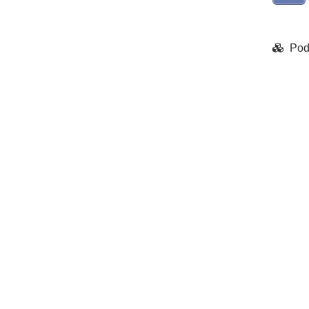
Pod
Chart
Pie ch
View as