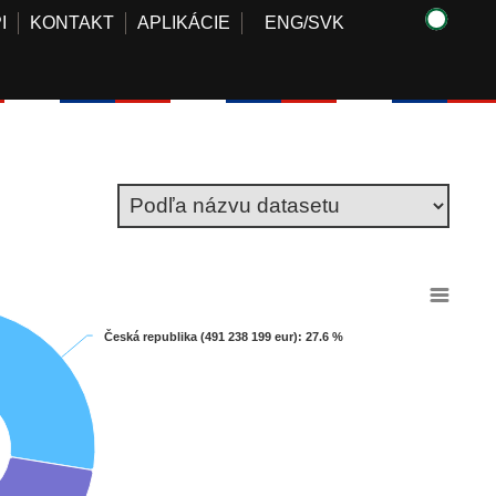
I
KONTAKT
APLIKÁCIE
ENG
/
SVK
Česká republika (491 238 199 eur)
Česká republika (491 238 199 eur)
: 27.6 %
: 27.6 %