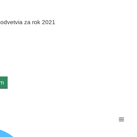
ur)
odvetvia za rok 2021
kov (8 715 eur)
idiel, prívesov a návesov (0 eur)
om