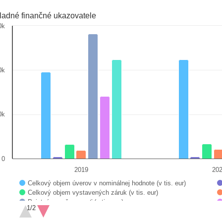
ladné finančné ukazovatele
0k
art with 7 data series.
0k
 data table, Chart
art has 1 X axis displaying categories.
art has 1 Y axis displaying v tis. eur. Data ranges 
0k
0
2019
20
Celkový objem úverov v nominálnej hodnote (v tis. eur)
Celkový objem vystavených záruk (v tis. eur)
Poistná angažovanosť (v tis. eur)
1/2
Bilančná suma (v tis. eur)