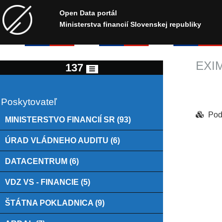
Open Data portál
Ministerstva financií Slovenskej republiky
EXI
137
Poskytovateľ
Pod
MINISTERSTVO FINANCIÍ SR (93)
Chart
ÚRAD VLÁDNEHO AUDITU (6)
DATACENTRUM (6)
Pie ch
View as
VDZ VS - FINANCIE (5)
ŠTÁTNA POKLADNICA (9)