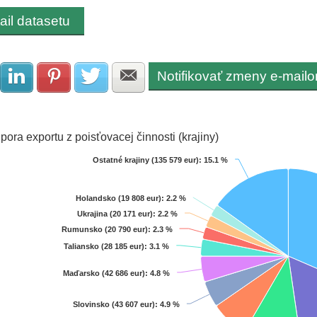
ail datasetu
Notifikovať zmeny e-mail
Zdielať na Facebook
Zdielať na LinkedIn
Zdielať na Pinterest
Zdielať na Twitter
Zdielať na E-mail
pora exportu z poisťovacej činnosti (krajiny)
Ostatné krajiny (135 579 eur)
Ostatné krajiny (135 579 eur)
: 15.1 %
: 15.1 %
Holandsko (19 808 eur)
Holandsko (19 808 eur)
: 2.2 %
: 2.2 %
art with 11 slices.
Ukrajina (20 171 eur)
Ukrajina (20 171 eur)
: 2.2 %
: 2.2 %
 data table, Chart
Rumunsko (20 790 eur)
Rumunsko (20 790 eur)
: 2.3 %
: 2.3 %
Taliansko (28 185 eur)
Taliansko (28 185 eur)
: 3.1 %
: 3.1 %
Maďarsko (42 686 eur)
Maďarsko (42 686 eur)
: 4.8 %
: 4.8 %
Slovinsko (43 607 eur)
Slovinsko (43 607 eur)
: 4.9 %
: 4.9 %