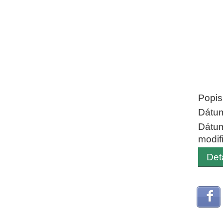
End of
Popis
Dátum
Dátu
modif
Det