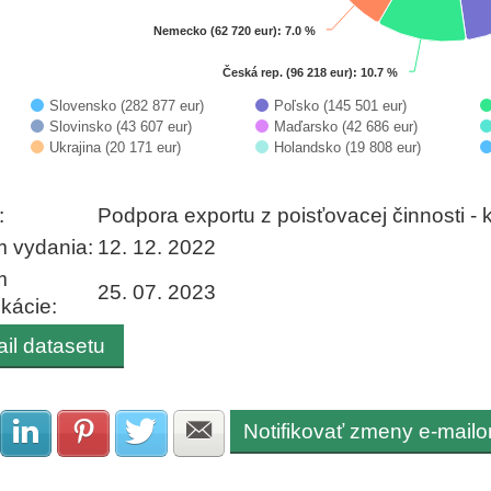
Nemecko (62 720 eur)
Nemecko (62 720 eur)
: 7.0 %
: 7.0 %
Česká rep. (96 218 eur)
Česká rep. (96 218 eur)
: 10.7 %
: 10.7 %
Slovensko (282 877 eur)
Poľsko (145 501 eur)
Slovinsko (43 607 eur)
Maďarsko (42 686 eur)
Ukrajina (20 171 eur)
Holandsko (19 808 eur)
 interactive chart.
:
Podpora exportu z poisťovacej činnosti - 
 vydania:
12. 12. 2022
m
25. 07. 2023
ikácie:
ail datasetu
Notifikovať zmeny e-mail
Zdielať na Facebook
Zdielať na LinkedIn
Zdielať na Pinterest
Zdielať na Twitter
Zdielať na E-mail