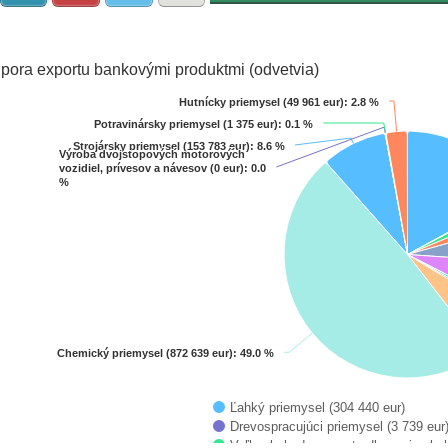
pora exportu bankovými produktmi (odvetvia)
Hutnícky priemysel (49 961 eur)
Hutnícky priemysel (49 961 eur)
: 2.8 %
: 2.8 %
Potravinársky priemysel (1 375 eur)
Potravinársky priemysel (1 375 eur)
: 0.1 %
: 0.1 %
Strojársky priemysel (153 783 eur)
Strojársky priemysel (153 783 eur)
: 8.6 %
: 8.6 %
Výroba dvojstopových motorových
Výroba dvojstopových motorových
art with 14 slices.
vozidiel, prívesov a návesov (0 eur)
vozidiel, prívesov a návesov (0 eur)
: 0.0
: 0.0
%
%
 data table, Chart
Chemický priemysel (872 639 eur)
Chemický priemysel (872 639 eur)
: 49.0 %
: 49.0 %
Ľahký priemysel (304 440 eur)
Drevospracujúci priemysel (3 739 eur
Veľkoobchod a sprostredkovanie obch