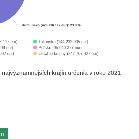
Rumunsko (426 736 117 eur)
Rumunsko (426 736 117 eur)
: 23.9 %
: 23.9 %
 117 eur)
Taliansko (144 232 905 eur)
99 eur)
Poľsko (95 940 377 eur)
992 eur)
Ostatné krajiny (247 707 427 eur)
najvýznamnejších krajín určenia v roku 2021
om