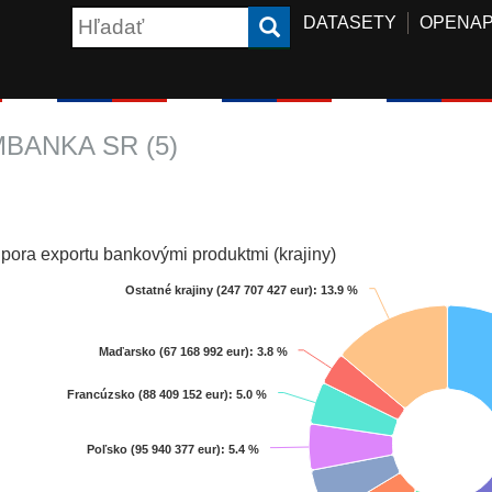
DATASETY
OPENAP
MBANKA SR (5)
pora exportu bankovými produktmi (krajiny)
Ostatné krajiny (247 707 427 eur)
Ostatné krajiny (247 707 427 eur)
: 13.9 %
: 13.9 %
Maďarsko (67 168 992 eur)
Maďarsko (67 168 992 eur)
: 3.8 %
: 3.8 %
art with 9 slices.
 data table, Chart
Francúzsko (88 409 152 eur)
Francúzsko (88 409 152 eur)
: 5.0 %
: 5.0 %
Poľsko (95 940 377 eur)
Poľsko (95 940 377 eur)
: 5.4 %
: 5.4 %