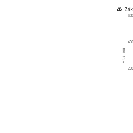
Zák
60
Chart
Bar ch
40
View as
v tis. eur
The ch
The ch
20