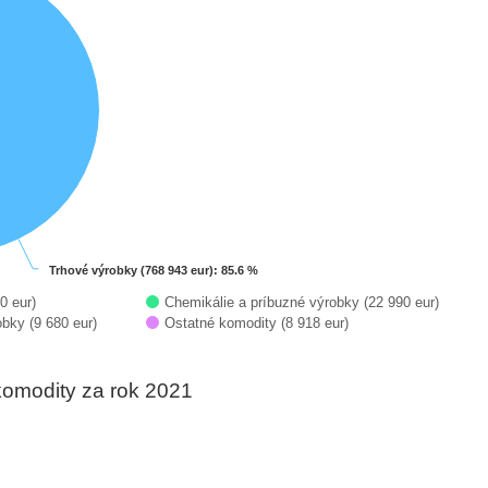
Trhové výrobky (768 943 eur)
Trhové výrobky (768 943 eur)
: 85.6 %
: 85.6 %
0 eur)
Chemikálie a príbuzné výrobky (22 990 eur)
bky (9 680 eur)
Ostatné komodity (8 918 eur)
 komodity za rok 2021