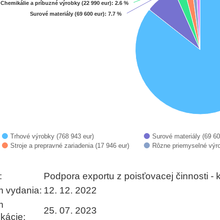
art with 6 slices.
Chemikálie a príbuzné výrobky (22 990 eur)
Chemikálie a príbuzné výrobky (22 990 eur)
: 2.6 %
: 2.6 %
Surové materiály (69 600 eur)
Surové materiály (69 600 eur)
: 7.7 %
: 7.7 %
 data table, Chart
Trhové výrobky (768 943 eur)
Surové materiály (69 60
Stroje a prepravné zariadenia (17 946 eur)
Rôzne priemyselné výro
 interactive chart.
:
Podpora exportu z poisťovacej činnosti -
 vydania:
12. 12. 2022
m
25. 07. 2023
ikácie: