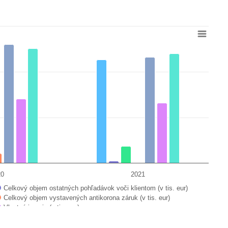
from 9921 to 564427.
20
2021
Celkový objem ostatných pohľadávok voči klientom (v tis. eur)
Celkový objem vystavených antikorona záruk (v tis. eur)
Vlastné imanie (v tis. eur)