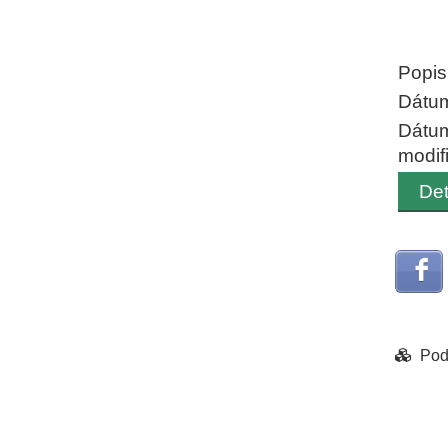
End of
Popis
Dátum
Dátu
modif
Det
Pod
Chart