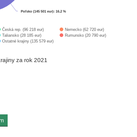
Poľsko (145 501 eur)
Poľsko (145 501 eur)
: 16.2 %
: 16.2 %
Česká rep. (96 218 eur)
Nemecko (62 720 eur)
Taliansko (28 185 eur)
Rumunsko (20 790 eur)
Ostatné krajiny (135 579 eur)
krajiny za rok 2021
om