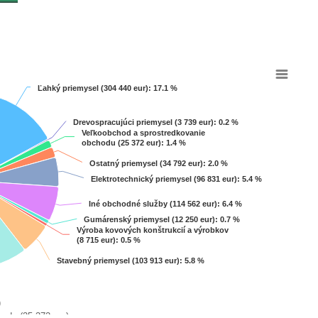
Ľahký priemysel (304 440 eur)
Ľahký priemysel (304 440 eur)
: 17.1 %
: 17.1 %
Drevospracujúci priemysel (3 739 eur)
Drevospracujúci priemysel (3 739 eur)
: 0.2 %
: 0.2 %
Veľkoobchod a sprostredkovanie
Veľkoobchod a sprostredkovanie
obchodu (25 372 eur)
obchodu (25 372 eur)
: 1.4 %
: 1.4 %
Ostatný priemysel (34 792 eur)
Ostatný priemysel (34 792 eur)
: 2.0 %
: 2.0 %
Elektrotechnický priemysel (96 831 eur)
Elektrotechnický priemysel (96 831 eur)
: 5.4 %
: 5.4 %
Iné obchodné služby (114 562 eur)
Iné obchodné služby (114 562 eur)
: 6.4 %
: 6.4 %
Gumárenský priemysel (12 250 eur)
Gumárenský priemysel (12 250 eur)
: 0.7 %
: 0.7 %
Výroba kovových konštrukcií a výrobkov
Výroba kovových konštrukcií a výrobkov
(8 715 eur)
(8 715 eur)
: 0.5 %
: 0.5 %
Stavebný priemysel (103 913 eur)
Stavebný priemysel (103 913 eur)
: 5.8 %
: 5.8 %
)
odu (25 372 eur)