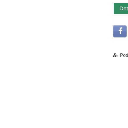
Det
Pod
Chart
Pie ch
View as