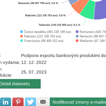
Nemecko (99 607 799 eur)
Nemecko (99 607 799 eur)
: 5.6 %
: 5.6 %
Rakúsko (121 330 763 eur)
Rakúsko (121 330 763 eur)
: 6.8 %
: 6.8 %
Taliansko (144 232 905 eur)
Taliansko (144 232 905 eur)
: 8.1 %
: 8.1 %
Česká republika (491 238 199 eur)
Rumunsko (426 736
Rakúsko (121 330 763 eur)
Nemecko (99 607 7
Francúzsko (88 409 152 eur)
Maďarsko (67 168 
 interactive chart.
:
Podpora exportu bankovými produktmi do 
 vydania:
12. 12. 2022
m
25. 07. 2023
ikácie:
Detail datasetu
Notifikovať zmeny e-mail
Zdielať na Facebook
Zdielať na LinkedIn
Zdielať na Pinterest
Zdielať na Twitter
Zdielať na E-mail