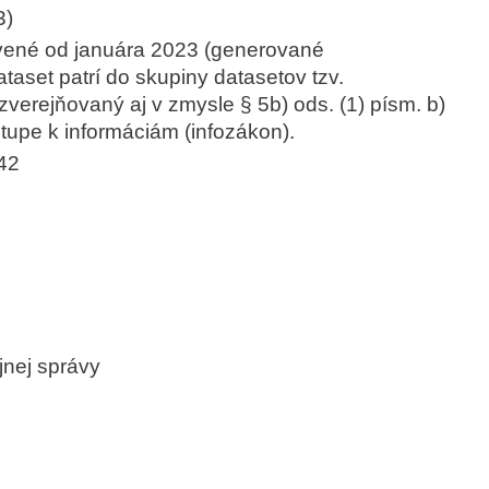
3)
vené od januára 2023 (generované
aset patrí do skupiny datasetov tzv.
zverejňovaný aj v zmysle § 5b) ods. (1) písm. b)
tupe k informáciám (infozákon).
742
jnej správy