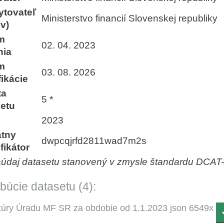
ytovateľ
Ministerstvo financií Slovenskej republiky
v)
m
02. 04. 2023
nia
m
03. 08. 2026
ikácie
ta
5 *
setu
2023
átny
dwpcqjrfd2811wad7m2s
ifikátor
aúdaj datasetu stanovený v zmysle štandardu DCAT
ibúcie datasetu (4):
túry Úradu MF SR za obdobie od 1.1.2023 json 6549x