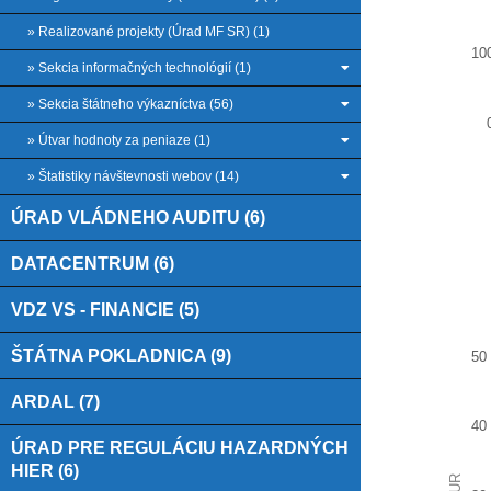
» Realizované projekty (Úrad MF SR) (1)
10
» Sekcia informačných technológií (1)
» Sekcia štátneho výkazníctva (56)
» Útvar hodnoty za peniaze (1)
» Štatistiky návštevnosti webov (14)
End of
ÚRAD VLÁDNEHO AUDITU (6)
DATACENTRUM (6)
VDZ VS - FINANCIE (5)
ŠTÁTNA POKLADNICA (9)
50
Faktú
ARDAL (7)
40
Bar ch
ÚRAD PRE REGULÁCIU HAZARDNÝCH
View as
HIER (6)