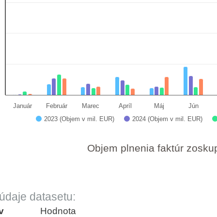
art has 1 X axis displaying categories.
hart has 1 Y axis displaying Objem v mil. EUR. Dat
Január
Február
Marec
Apríl
Máj
Jún
2023 (Objem v mil. EUR)
2024 (Objem v mil. EUR)
 interactive chart.
Objem plnenia faktúr zosk
údaje datasetu:
v
Hodnota