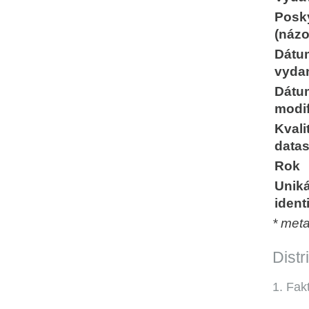
Posk
(názo
Dátu
vyda
Dátu
modif
Kvali
data
Rok
Unik
ident
* met
Distr
1. Fak