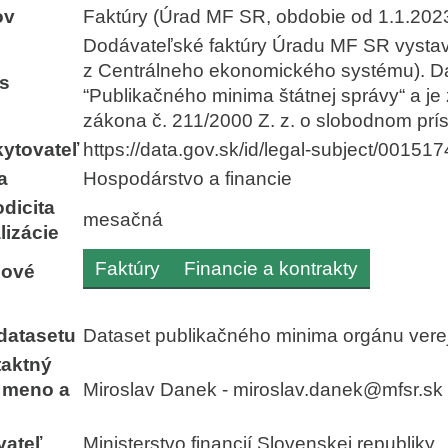
ov
Faktúry (Úrad MF SR, obdobie od 1.1.202
Dodávateľské faktúry Úradu MF SR vysta
z Centrálneho ekonomického systému). Dat
is
“Publikačného minima štátnej správy“ a je 
zákona č. 211/2000 Z. z. o slobodnom prís
ytovateľ
https://data.gov.sk/id/legal-subject/00151
a
Hospodárstvo a financie
odicita
mesačná
lizácie
Faktúry
Financie a kontrakty
čové
á
datasetu
Dataset publikačného minima orgánu vere
taktný
- meno a
Miroslav Danek - miroslav.danek@mfsr.sk
vateľ
Ministerstvo financií Slovenskej republiky