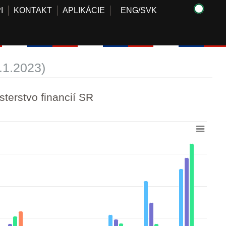
I
KONTAKT
APLIKÁCIE
ENG
/
SVK
.1.2023)
sterstvo financií SR
 16 to 433.