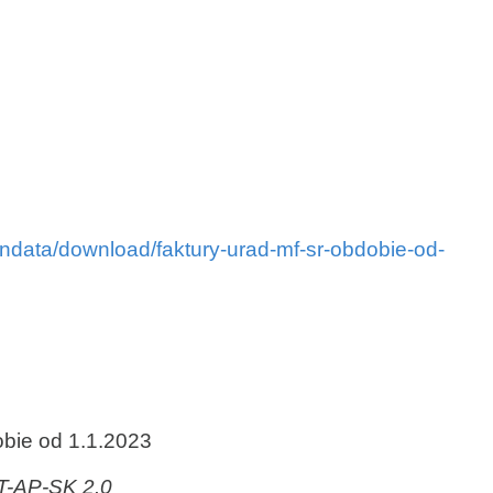
endata/download/faktury-urad-mf-sr-obdobie-od-
bie od 1.1.2023
AT-AP-SK 2.0