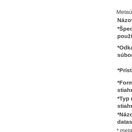
Metaúd
Názo
*Špec
použi
*Odka
súbo
*Prí
*For
stiah
*Typ
stiah
*Názo
data
* met