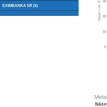
Objem v mil. EUR
The ch
30
EXIMBANKA SR (5)
The c
20
10
0
End of
Meta
Názo