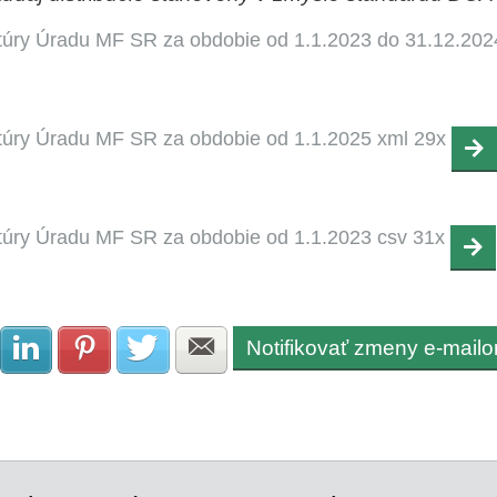
túry Úradu MF SR za obdobie od 1.1.2023 do 31.12.20
túry Úradu MF SR za obdobie od 1.1.2025 xml 29x
túry Úradu MF SR za obdobie od 1.1.2023 csv 31x
Notifikovať zmeny e-mail
Zdielať na Facebook
Zdielať na LinkedIn
Zdielať na Pinterest
Zdielať na Twitter
Zdielať na E-mail