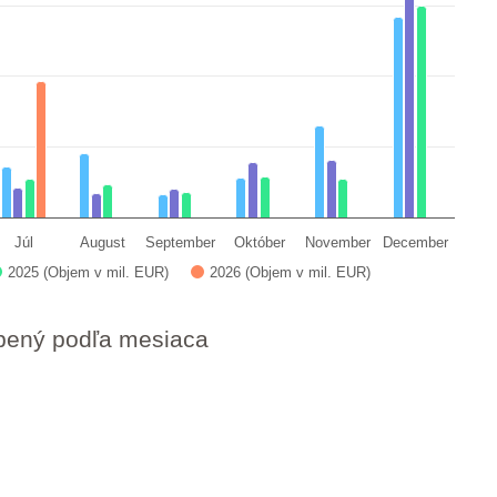
a ranges from 0.22151742 to 39.87988745.
Júl
August
September
Október
November
December
2025 (Objem v mil. EUR)
2026 (Objem v mil. EUR)
upený podľa mesiaca