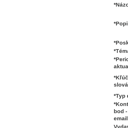
*Náz
*Pop
*Posk
*Tém
*Peri
aktua
*Kľú
slov
*Typ 
*Kon
bod 
email
Vyda