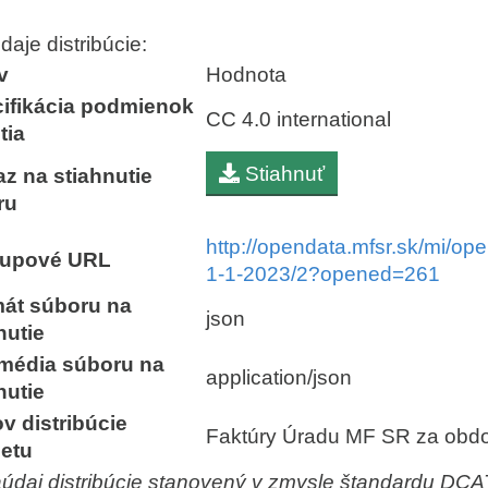
aje distribúcie:
v
Hodnota
ifikácia podmienok
CC 4.0 international
tia
Stiahnuť
z na stiahnutie
ru
http://opendata.mfsr.sk/mi/op
stupové URL
1-1-2023/2?opened=261
mát súboru na
json
nutie
 média súboru na
application/json
nutie
v distribúcie
Faktúry Úradu MF SR za obdo
setu
aúdaj distribúcie stanovený v zmysle štandardu DC