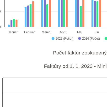
0
0
Január
Február
Marec
Apríl
Máj
Jún
2023 (Počet)
2024 (Počet)
 interactive chart.
Počet faktúr zoskupen
Faktúry od 1. 1. 2023 - Mini
ry od 1. 1. 2023 - Ministerstvo financií SR
art with 4 data series.
 data table, Faktúry od 1. 1. 2023 - Ministerstvo financií SR