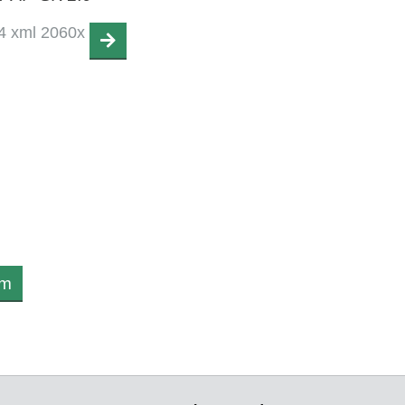
24 xml 2060x
om