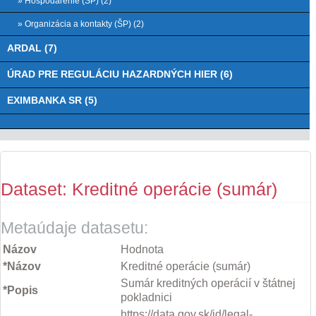
» Hospodárenie (ŠP) (2)
» Organizácia a kontakty (ŠP) (2)
ARDAL (7)
ÚRAD PRE REGULÁCIU HAZARDNÝCH HIER (6)
EXIMBANKA SR (5)
Dataset: Kreditné operácie (sumár)
Metaúdaje datasetu:
Názov
Hodnota
*Názov
Kreditné operácie (sumár)
Sumár kreditných operácií v štátnej
*Popis
pokladnici
https://data.gov.sk/id/legal-