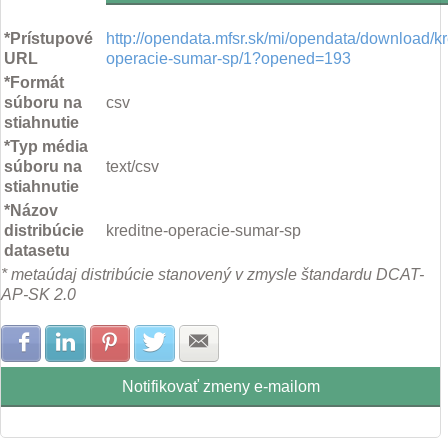
*Prístupové
http://opendata.mfsr.sk/mi/opendata/download/kr
URL
operacie-sumar-sp/1?opened=193
*Formát
súboru na
csv
stiahnutie
*Typ média
súboru na
text/csv
stiahnutie
*Názov
distribúcie
kreditne-operacie-sumar-sp
datasetu
* metaúdaj distribúcie stanovený v zmysle štandardu DCAT-
AP-SK 2.0
Zdielať na Facebook
Zdielať na LinkedIn
Zdielať na Pinterest
Zdielať na Twitter
Zdielať na E-mail
Notifikovať zmeny e-mailom