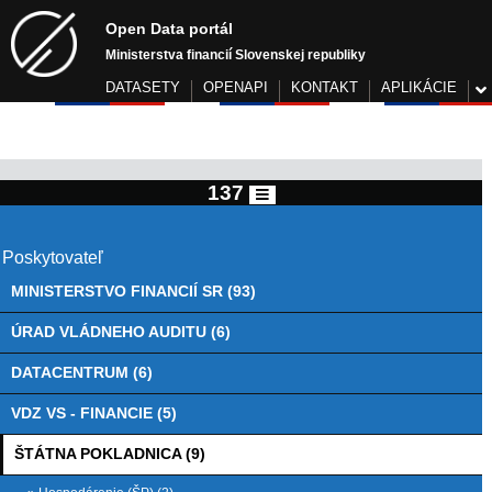
Open Data portál
Ministerstva financií Slovenskej republiky
DATASETY
OPENAPI
KONTAKT
APLIKÁCIE
137
Poskytovateľ
MINISTERSTVO FINANCIÍ SR (93)
ÚRAD VLÁDNEHO AUDITU (6)
DATACENTRUM (6)
VDZ VS - FINANCIE (5)
ŠTÁTNA POKLADNICA (9)