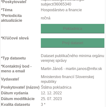
*Poskytovateľ
subject/36065340
*Téma
Hospodárstvo a financie
*Periodicita
ročná
aktualizácie
Pokladnica
*Kľúčové slová
Prvý dataset
Dataset publikačného minima orgánu
*Typ datasetu
verejnej správy
*Kontaktný bod -
Martin Jánoš - martin.janos@mfsr.sk
meno a email
Ministerstvo financií Slovenskej
Vydavateľ
republiky
Poskytovateľ (názov)
Štátna pokladnica
Dátum vydania
12. 12. 2022
Dátum modifikácie
25. 07. 2023
Kvalita datasetu
3 *