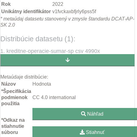
Rok
2022
Unikátny identifikátor
v1fvckaxbfjrly6pss5f
* metaúdaj datasetu stanovený v zmysle štandardu DCAT-AP-
SK 2.0
Distribúcie datasetu (1):
1. kreditne-operacie-sumar-sp csv 4990x
Metaúdaje distribúcie:
Názov
Hodnota
*Špecifikácia
podmienok
CC 4.0 international
použitia
Náhľad
*Odkaz na
stiahnutie
súboru
Stiahnuť