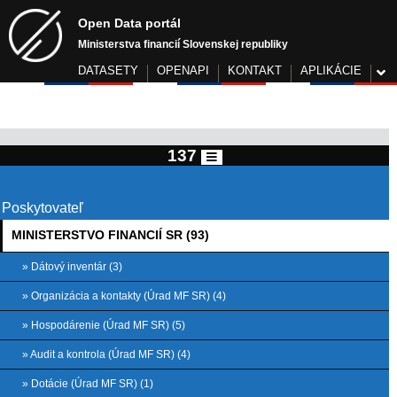
Open Data portál
Ministerstva financií Slovenskej republiky
DATASETY
OPENAPI
KONTAKT
APLIKÁCIE
137
Poskytovateľ
MINISTERSTVO FINANCIÍ SR (93)
» Dátový inventár (3)
» Organizácia a kontakty (Úrad MF SR) (4)
» Hospodárenie (Úrad MF SR) (5)
» Audit a kontrola (Úrad MF SR) (4)
» Dotácie (Úrad MF SR) (1)