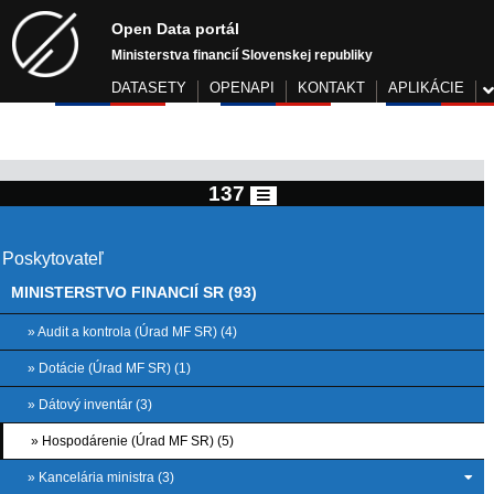
Open Data portál
Ministerstva financií Slovenskej republiky
DATASETY
OPENAPI
KONTAKT
APLIKÁCIE
137
Poskytovateľ
MINISTERSTVO FINANCIÍ SR (93)
» Audit a kontrola (Úrad MF SR) (4)
» Dotácie (Úrad MF SR) (1)
» Dátový inventár (3)
» Hospodárenie (Úrad MF SR) (5)
» Kancelária ministra (3)