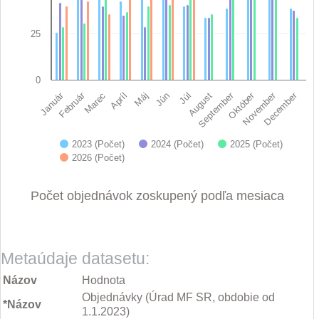
25
0
Február
November
September
December
Január
Október
Máj
August
Marec
Jún
Apríl
Júl
2023 (Počet)
2024 (Počet)
2025 (Počet)
2026 (Počet)
End of interactive chart.
Počet objednávok zoskupený podľa mesiaca
Metaúdaje datasetu:
Názov
Hodnota
Objednávky (Úrad MF SR, obdobie od
*Názov
1.1.2023)