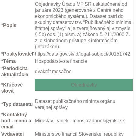
Objednávky Úradu MF SR uskutočnené od
januára 2023 (generované z Centrálneho
ekonomického systému). Dataset patrí do
skupiny datasetov tzv. “Publikačného minima
*Popis
štátnej správy“ a je zverejňovaný aj v zmysle
§ 5b) ods. (1) písm. a) zákona č. 211/2000 Z.
z. o slobodnom prístupe k informáciám
(infozákon).
*Poskytovateľ
https://data.gov.sk/id/legal-subject/00151742
*Téma
Hospodárstvo a financie
*Periodicita
dvakrát mesačne
aktualizácie
*Kľúčové
Objednávky
slová
Dataset publikačného minima orgánu
*Typ datasetu
verejnej správy
*Kontaktný
bod - meno a
Miroslav Danek - miroslav.danek@mfsr.sk
email
Vydavateľ
Ministerstvo financií Slovenskej republiky