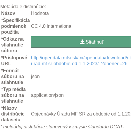
Metaúdaje distribúcie:
Názov
Hodnota
*Špecifikácia
podmienok
CC 4.0 international
použitia
*Odkaz na
Stiahnuť
stiahnutie
súboru
*Prístupové
http://opendata.mfsr.sk/mi/opendata/download/o
URL
urad-mf-sr-obdobie-od-1-1-2023/1?opened=261
*Formát
súboru na
json
stiahnutie
*Typ média
súboru na
application/json
stiahnutie
*Názov
distribúcie
Objednávky Úradu MF SR za obdobie od 1.1.2
datasetu
* metaúdaj distribúcie stanovený v zmysle štandardu DCAT-