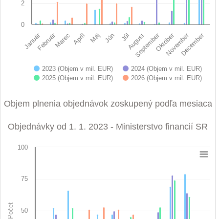
2
0
Február
November
Január
Október
September
December
Máj
August
Apríl
Júl
Marec
Jún
2023 (Objem v mil. EUR)
2024 (Objem v mil. EUR)
2025 (Objem v mil. EUR)
2026 (Objem v mil. EUR)
End of interactive chart.
Objem plnenia objednávok zoskupený podľa mesiaca
Objednávky od 1. 1. 2023 - Ministerstvo financií SR
100
Objednávky od 1. 1. 2023 - Ministerstvo financií 
Bar chart with 4 data series.
75
View as data table, Objednávky od 1. 1. 2023 - Ministerstvo financií SR
The chart has 1 X axis displaying categories.
The chart has 1 Y axis displaying Počet. Data ranges from 26 to
Počet
50