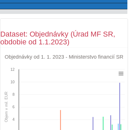
Dataset: Objednávky (Úrad MF SR,
obdobie od 1.1.2023)
Objednávky od 1. 1. 2023 - Ministerstvo financií SR
12
Objednávky od 1. 1. 2023 - Ministerstvo financií 
10
Bar chart with 4 data series.
View as data table, Objednávky od 1. 1. 2023 - Ministerstvo financií SR
Objem v mil. EUR
8
The chart has 1 X axis displaying categories.
The chart has 1 Y axis displaying Objem v mil. EUR. Data ran
6
4