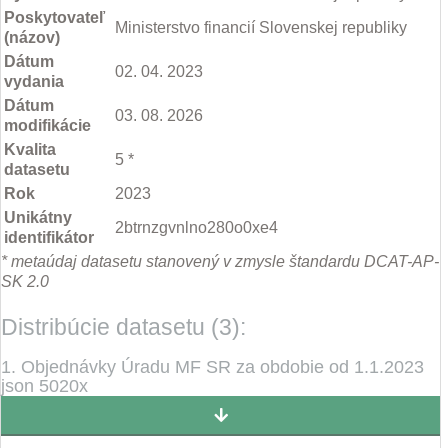
Poskytovateľ
Ministerstvo financií Slovenskej republiky
(názov)
Dátum
02. 04. 2023
vydania
Dátum
03. 08. 2026
modifikácie
Kvalita
5 *
datasetu
Rok
2023
Unikátny
2btrnzgvnlno280o0xe4
identifikátor
* metaúdaj datasetu stanovený v zmysle štandardu DCAT-AP-
SK 2.0
Distribúcie datasetu (3):
1. Objednávky Úradu MF SR za obdobie od 1.1.2023
json 5020x