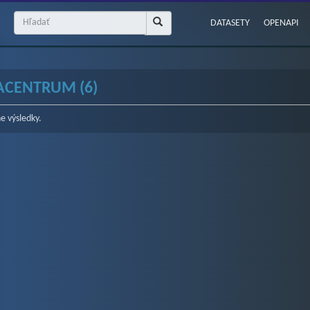
DATASETY
OPENAPI
ACENTRUM (6)
e výsledky.