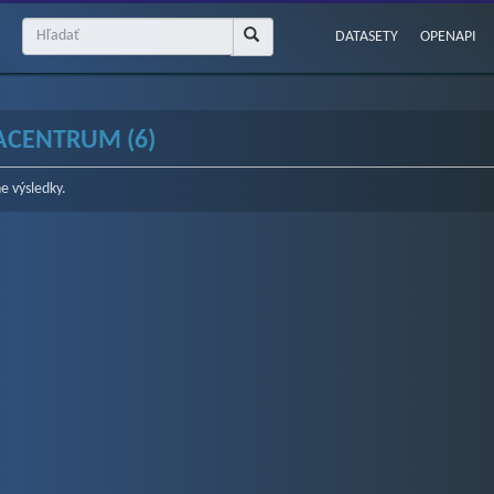
DATASETY
OPENAPI
ACENTRUM (6)
e výsledky.