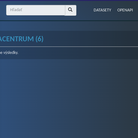
DATASETY
OPENAPI
ACENTRUM (6)
e výsledky.