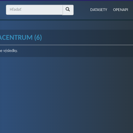
DATASETY
OPENAPI
ACENTRUM (6)
e výsledky.