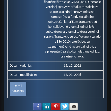
finančnej štatistike GFSM 2014. Operácie
verejnej správy zahŕňajú transakcie za
sektor ústrednej správy, miestnej
samosprávy a fondy sociálneho
zabezpečenia, pričom transakcie sú
konsolidované v rámci jednotlivých
subsektorov a v rámci sektora verejnej
správy. Transakcie sú oceňované v súlade
s ESA 2010 reguláciou, sú
zaznamenávané na akruálnej báze
a prezentujú sa ako kumulatívne od 1.1.
príslušného roka.
Dátum vydania:
15. 12. 2022
Dátum modifikácie:
13. 07. 2026
Detail
datasetu
Zdielať na Facebook
Zdielať na LinkedIn
Zdielať na Pinterest
Zdielať na Twitter
Zdielať na E-mail