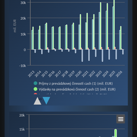
30k
Bar chart with 4 data series.
View as data table, Chart
20k
mil. EUR
The chart has 1 X axis displaying categories.
The chart has 1 Y axis displaying mil. EUR. Data ranges from -7758.4 to 31
10k
0
-10k
2016
2023
2018
2025
2013
2020
2015
2022
2024
2017
2019
2026
2014
2021
Príjmy z prevádzkovej činnosti cash (1) (mil. EUR)
Výdavky na prevádzkovú činnosť cash (2) (mil. EUR)
Investície do nefinančných aktív (3) (mil. EUR)
1/2
Prebytok / schodok cash (4=1-2-3) (mil. EUR)
End of interactive chart.
Chart
20k
15k
Bar chart with 4 data series.