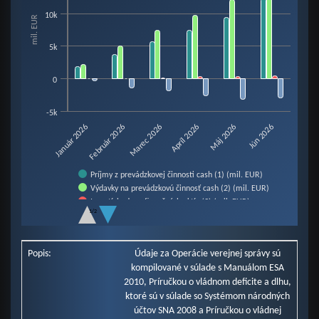
View as data table, Chart
10k
mil. EUR
The chart has 1 X axis displaying categories.
The chart has 1 Y axis displaying mil. EUR. Data ranges from -3099.5 to 14
5k
0
-5k
Február 2026
Máj 2026
Január 2026
Apríl 2026
Marec 2026
Jún 2026
Príjmy z prevádzkovej činnosti cash (1) (mil. EUR)
Výdavky na prevádzkovú činnosť cash (2) (mil. EUR)
Investície do nefinančných aktív (3) (mil. EUR)
1/2
Prebytok / schodok cash (4=1-2-3) (mil. EUR)
End of interactive chart.
Popis:
Údaje za Operácie verejnej správy sú
kompilované v súlade s Manuálom ESA
2010, Príručkou o vládnom deficite a dlhu,
ktoré sú v súlade so Systémom národných
účtov SNA 2008 a Príručkou o vládnej