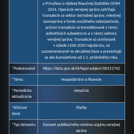
a Príručkou o vládnej finančnej štatistike GFSM
2014. Operácie verejnej správy zahŕňajú
transakcie za sektor ústrednej správy, miestnej
samosprávy a fondy sociálneho zabezpečenia,
pričom transakcie sú konsolidované v rámci
jednotlivých subsektorov a v rámci sektora
verejnej správy. Transakcie sú oceňované
v súlade s ESA 2010 reguláciou, sú
zaznamenávané na akruálnej báze a prezentujú
sa ako kumulatívne od 1.1. príslušného roka.
*Poskytovateľ
https://data.gov.sk/id/legal-subject/00151742
*Téma
Hospodárstvo a financie
*Periodicita
mesačná
aktualizácie
*Kľúčové
Platby
slová
*Typ datasetu
Dataset publikačného minima orgánu verejnej
správy