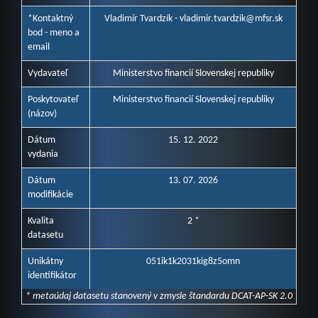
*Kontaktný
Vladimír Tvardzík - vladimir.tvardzik@mfsr.sk
bod - meno a
email
Vydavateľ
Ministerstvo financií Slovenskej republiky
Poskytovateľ
Ministerstvo financií Slovenskej republiky
(názov)
Dátum
15. 12. 2022
vydania
Dátum
13. 07. 2026
modifikácie
Kvalita
2 *
datasetu
Unikátny
051ik1k2031kig8z5omn
identifikátor
* metaúdaj datasetu stanovený v zmysle štandardu DCAT-AP-SK 2.0