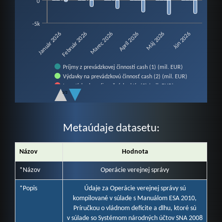
0
-5k
Február 2026
Máj 2026
Január 2026
Apríl 2026
Marec 2026
Jún 2026
Príjmy z prevádzkovej činnosti cash (1) (mil. EUR)
Výdavky na prevádzkovú činnosť cash (2) (mil. EUR)
Investície do nefinančných aktív (3) (mil. EUR)
1/2
Prebytok / schodok cash (4=1-2-3) (mil. EUR)
End of interactive chart.
Metaúdaje datasetu:
Názov
Hodnota
*Názov
Operácie verejnej správy
*Popis
Údaje za Operácie verejnej správy sú
kompilované v súlade s Manuálom ESA 2010,
Príručkou o vládnom deficite a dlhu, ktoré sú
v súlade so Systémom národných účtov SNA 2008