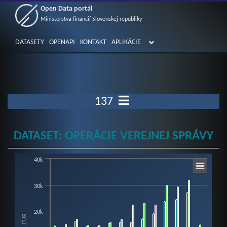
Open Data portál
Ministerstva financií Slovenskej republiky
DATASETY
OPENAPI
KONTAKT
APLIKÁCIE
137
DATASET: OPERÁCIE VEREJNEJ SPRÁVY
40k
Chart
Bar chart with 4 data series.
30k
View as data table, Chart
The chart has 1 X axis displaying categories.
20k
mil. EUR
The chart has 1 Y axis displaying mil. EUR. Data ranges from -7758.4 to 31