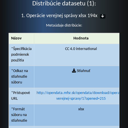
Distribúcie datasetu (1):
1. Operácie verejnej správy xlsx 194x
Metaúdaje distribúcie:
Názov
Hodnota
*Špecifikácia
CC 4.0 international
podmienok
použitia
*Odkaz na
Stiahnuť
stiahnutie
súboru
*Prístupové
http://opendata.mfsr.sk/opendata/download/operacie-
URL
verejnej-spravy/1?opened=215
*Formát
xlsx
súboru na
stiahnutie