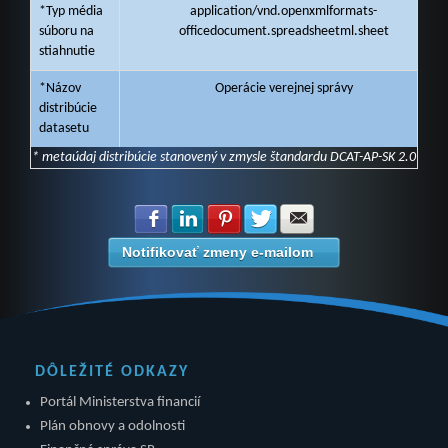
*Typ média
application/vnd.openxmlformats-
súboru na
officedocument.spreadsheetml.sheet
stiahnutie
*Názov
Operácie verejnej správy
distribúcie
datasetu
* metaúdaj distribúcie stanovený v zmysle štandardu DCAT-AP-SK 2.0
Zdielať na Facebook
Zdielať na LinkedIn
Zdielať na Pinterest
Zdielať na Twitter
Zdielať na E-mail
Notifikovať zmeny e-mailom
DÔLEŽITÉ ODKAZY
Portál Ministerstva financií
Plán obnovy a odolnosti