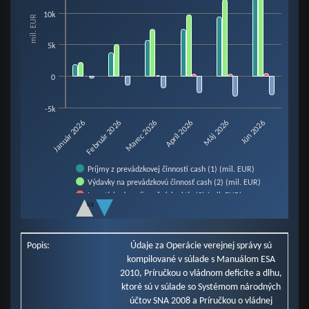
View as data table, Chart
10k
mil. EUR
The chart has 1 X axis displaying categories.
The chart has 1 Y axis displaying mil. EUR. Data ranges from -3099.5 to 14
5k
0
-5k
Február 2026
Máj 2026
Január 2026
Apríl 2026
Marec 2026
Jún 2026
Príjmy z prevádzkovej činnosti cash (1) (mil. EUR)
Výdavky na prevádzkovú činnosť cash (2) (mil. EUR)
Investície do nefinančných aktív (3) (mil. EUR)
1/2
Prebytok / schodok cash (4=1-2-3) (mil. EUR)
End of interactive chart.
Popis:
Údaje za Operácie verejnej správy sú
kompilované v súlade s Manuálom ESA
2010, Príručkou o vládnom deficite a dlhu,
ktoré sú v súlade so Systémom národných
účtov SNA 2008 a Príručkou o vládnej