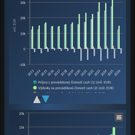
30k
Bar chart with 4 data series.
View as data table, Chart
20k
mil. EUR
The chart has 1 X axis displaying categories.
The chart has 1 Y axis displaying mil. EUR. Data ranges from -7758.4 to 31
10k
0
-10k
2016
2023
2018
2025
2013
2020
2015
2022
2024
2017
2019
2026
2014
2021
Príjmy z prevádzkovej činnosti cash (1) (mil. EUR)
Výdavky na prevádzkovú činnosť cash (2) (mil. EUR)
Investície do nefinančných aktív (3) (mil. EUR)
1/2
Prebytok / schodok cash (4=1-2-3) (mil. EUR)
End of interactive chart.
Chart
20k
15k
Bar chart with 4 data series.