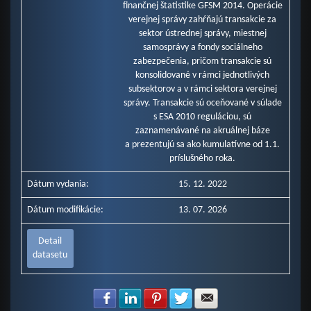
finančnej štatistike GFSM 2014. Operácie
verejnej správy zahŕňajú transakcie za
sektor ústrednej správy, miestnej
samosprávy a fondy sociálneho
zabezpečenia, pričom transakcie sú
konsolidované v rámci jednotlivých
subsektorov a v rámci sektora verejnej
správy. Transakcie sú oceňované v súlade
s ESA 2010 reguláciou, sú
zaznamenávané na akruálnej báze
a prezentujú sa ako kumulatívne od 1.1.
príslušného roka.
Dátum vydania:
15. 12. 2022
Dátum modifikácie:
13. 07. 2026
Detail
datasetu
Zdielať na Facebook
Zdielať na LinkedIn
Zdielať na Pinterest
Zdielať na Twitter
Zdielať na E-mail