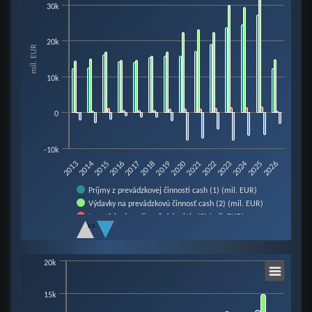
30k
Bar chart with 4 data series.
View as data table, Chart
20k
mil. EUR
The chart has 1 X axis displaying categories.
The chart has 1 Y axis displaying mil. EUR. Data ranges from -7758.4 to 31
10k
0
-10k
2016
2023
2018
2025
2013
2020
2015
2022
2024
2017
2019
2026
2014
2021
Príjmy z prevádzkovej činnosti cash (1) (mil. EUR)
Výdavky na prevádzkovú činnosť cash (2) (mil. EUR)
Investície do nefinančných aktív (3) (mil. EUR)
1/2
Prebytok / schodok cash (4=1-2-3) (mil. EUR)
End of interactive chart.
Chart
20k
15k
Bar chart with 4 data series.