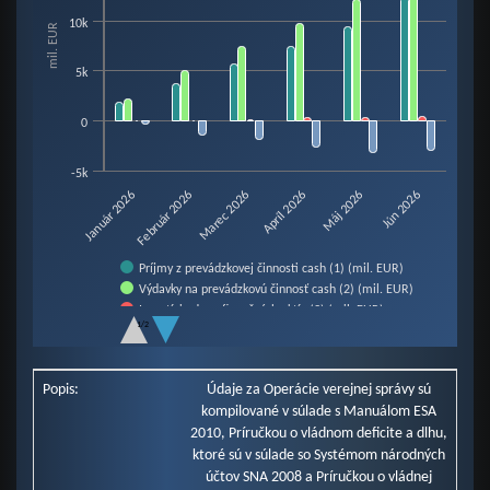
View as data table, Chart
10k
mil. EUR
The chart has 1 X axis displaying categories.
The chart has 1 Y axis displaying mil. EUR. Data ranges from -3099.5 to 14
5k
0
-5k
Február 2026
Máj 2026
Január 2026
Apríl 2026
Marec 2026
Jún 2026
Príjmy z prevádzkovej činnosti cash (1) (mil. EUR)
Výdavky na prevádzkovú činnosť cash (2) (mil. EUR)
Investície do nefinančných aktív (3) (mil. EUR)
1/2
Prebytok / schodok cash (4=1-2-3) (mil. EUR)
End of interactive chart.
Popis:
Údaje za Operácie verejnej správy sú
kompilované v súlade s Manuálom ESA
2010, Príručkou o vládnom deficite a dlhu,
ktoré sú v súlade so Systémom národných
účtov SNA 2008 a Príručkou o vládnej