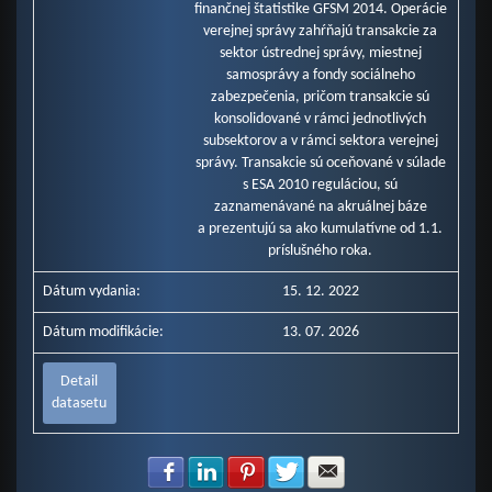
finančnej štatistike GFSM 2014. Operácie
verejnej správy zahŕňajú transakcie za
sektor ústrednej správy, miestnej
samosprávy a fondy sociálneho
zabezpečenia, pričom transakcie sú
konsolidované v rámci jednotlivých
subsektorov a v rámci sektora verejnej
správy. Transakcie sú oceňované v súlade
s ESA 2010 reguláciou, sú
zaznamenávané na akruálnej báze
a prezentujú sa ako kumulatívne od 1.1.
príslušného roka.
Dátum vydania:
15. 12. 2022
Dátum modifikácie:
13. 07. 2026
Detail
datasetu
Zdielať na Facebook
Zdielať na LinkedIn
Zdielať na Pinterest
Zdielať na Twitter
Zdielať na E-mail