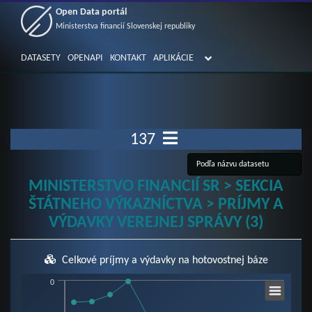
Open Data portál
Ministerstva financií Slovenskej republiky
DATASETY
OPENAPI
KONTAKT
APLIKÁCIE
137
MINISTERSTVO FINANCIÍ SR > SEKCIA
ŠTÁTNEHO VÝKAZNÍCTVA > PRÍJMY A
VÝDAVKY VEREJNEJ SPRÁVY (3)
Celkové príjmy a výdavky na hotovostnej báze
Chart
0