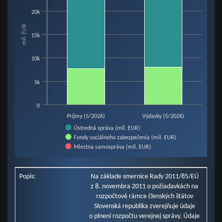
View as data table, Chart
20k
The chart has 1 X axis displaying categories.
mil. EUR
The chart has 1 Y axis displaying mil. EUR. Data ranges from 7755.2 to 268
15k
10k
5k
0
Príjmy (5/2026)
Výdavky (5/2026)
Ústredná správa (mil. EUR)
Fondy sociálneho zabezpečenia (mil. EUR)
Miestna samospráva (mil. EUR)
End of interactive chart.
Popis:
Na základe smernice Rady 2011/85/EÚ
z 8. novembra 2011 o požiadavkách na
rozpočtové rámce členských štátov
Slovenská republika zverejňuje údaje
o plnení rozpočtu verejnej správy. Údaje