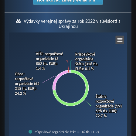
Notifikovať zmeny e-mailom
Výdavky verejnej správy za rok 2022 v súvislosti s
Ukrajinou
Chart
VÚC- rozpočtové
VÚC- rozpočtové
Príspevkové
Príspevkové
Pie chart with 10 slices.
organizácie (3
organizácie (3
organizácie
organizácie
View as data table, Chart
802 tis. EUR)
802 tis. EUR)
:
:
štátu (316 tis.
štátu (316 tis.
1.4 %
1.4 %
EUR)
EUR)
: 0.1 %
: 0.1 %
Obce-
Obce-
rozpočtové
rozpočtové
organizácie (64
organizácie (64
315 tis. EUR)
315 tis. EUR)
:
:
24.2 %
24.2 %
Štátne
Štátne
rozpočtové
rozpočtové
organizácie (193
organizácie (193
698 tis. EUR)
698 tis. EUR)
:
:
72.7 %
72.7 %
Príspevkové organizácie štátu (316 tis. EUR)