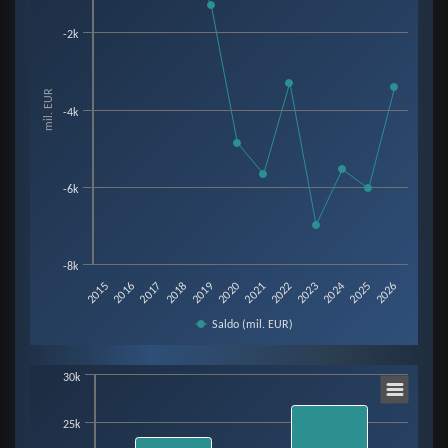
Line chart with 12 data points.
-2k
View as data table, Chart
The chart has 1 X axis displaying categories.
The chart has 1 Y axis displaying mil. EUR. Data ranges from -6987 to -14.
mil. EUR
-4k
-6k
-8k
2015
2016
2017
2018
2019
2020
2021
2022
2023
2024
2025
2026
Saldo (mil. EUR)
End of interactive chart.
Chart
30k
25k
Bar chart with 3 data series.