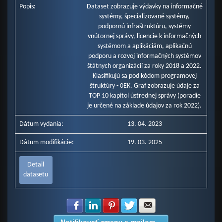
Popis:
Dataset zobrazuje výdavky na informačné
Ministerstvo pôdohospodárstva a rozvoja vidieka SR (mil. Eur)
systémy, špecializované systémy,
Štatistický úrad SR (mil. Eur)
podpornú infraštruktúru, systémy
Úrad geodézie, kartografie a katastra SR (mil. Eur)
vnútornej správy, licencie k informačných
Ministerstvo zahraničných vecí a európskych zálež. SR (mil. Eur)
systémom a aplikáciám, aplikačnú
podporu a rozvoj informačných systémov
štátnych organizácií za roky 2018 a 2022.
Klasifikujú sa pod kódom programovej
štruktúry - 0EK. Graf zobrazuje údaje za
TOP 10 kapitol ústrednej správy (poradie
je určené na základe údajov za rok 2022).
Dátum vydania:
13. 04. 2023
Dátum modifikácie:
19. 03. 2025
Detail
datasetu
Zdielať na Facebook
Zdielať na LinkedIn
Zdielať na Pinterest
Zdielať na Twitter
Zdielať na E-mail