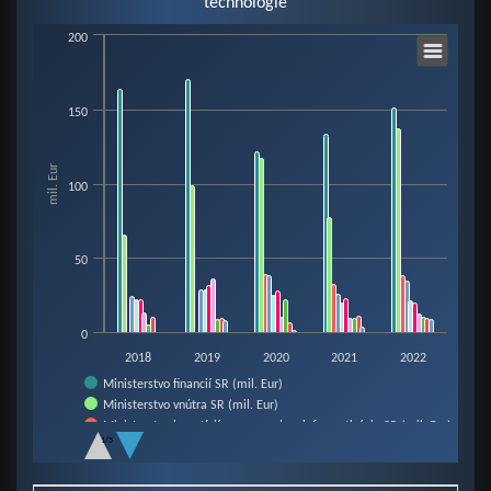
technológie
Chart
200
Bar chart with 10 data series.
150
View as data table, Chart
The chart has 1 X axis displaying categories.
mil. Eur
The chart has 1 Y axis displaying mil. Eur. Data ranges from 0 to 170.66.
100
50
0
2018
2019
2020
2021
2022
Ministerstvo financií SR (mil. Eur)
Ministerstvo vnútra SR (mil. Eur)
Ministerstvo investícií, reg. rozvoja a informatizácie SR (mil. Eur)
1/5
Ministerstvo práce, sociálnych vecí a rodiny SR (mil. Eur)
End of interactive chart.
Ministerstvo spravodlivosti SR (mil. Eur)
Ministerstvo školstva, vedy, výskumu a športu SR (mil. Eur)