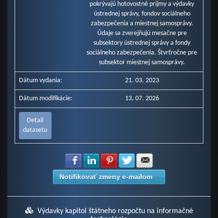
pokrývajú hotovostné príjmy a výdavky
ústrednej správy, fondov sociálneho
zabezpečenia a miestnej samosprávy.
Údaje sa zverejňujú mesačne pre
subsektory ústrednej správy a fondy
sociálneho zabezpečenia. Štvrťročne pre
subsektor miestnej samosprávy.
Dátum vydania:
21. 03. 2023
Dátum modifikácie:
13. 07. 2026
Detail
datasetu
Zdielať na Facebook
Zdielať na LinkedIn
Zdielať na Pinterest
Zdielať na Twitter
Zdielať na E-mail
Notifikovať zmeny e-mailom
Výdavky kapitol štátneho rozpočtu na informačné