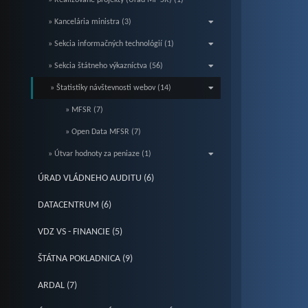
» Realizované projekty (Úrad MF SR) (1)
» Kancelária ministra (3)
» Sekcia informačných technológií (1)
» Sekcia štátneho výkazníctva (56)
» Štatistiky návštevnosti webov (14)
» MFSR (7)
» Open Data MFSR (7)
» Útvar hodnoty za peniaze (1)
ÚRAD VLÁDNEHO AUDITU (6)
DATACENTRUM (6)
VDZ VS - FINANCIE (5)
ŠTÁTNA POKLADNICA (9)
ARDAL (7)