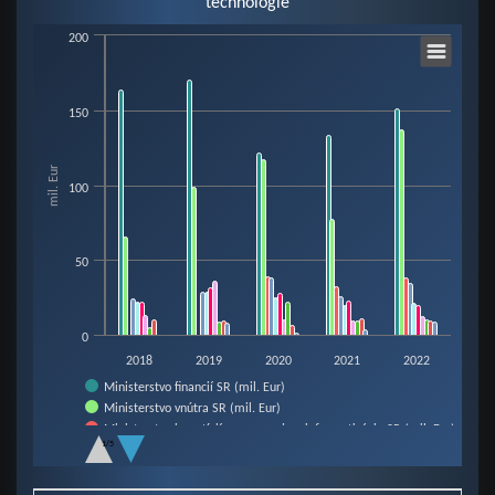
technológie
Chart
200
Bar chart with 10 data series.
150
View as data table, Chart
The chart has 1 X axis displaying categories.
mil. Eur
The chart has 1 Y axis displaying mil. Eur. Data ranges from 0 to 170.66.
100
50
0
2018
2019
2020
2021
2022
Ministerstvo financií SR (mil. Eur)
Ministerstvo vnútra SR (mil. Eur)
Ministerstvo investícií, reg. rozvoja a informatizácie SR (mil. Eur)
1/5
Ministerstvo práce, sociálnych vecí a rodiny SR (mil. Eur)
End of interactive chart.
Ministerstvo spravodlivosti SR (mil. Eur)
Ministerstvo školstva, vedy, výskumu a športu SR (mil. Eur)