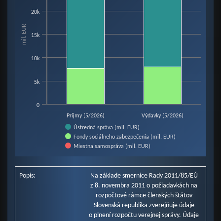
View as data table, Chart
20k
The chart has 1 X axis displaying categories.
mil. EUR
The chart has 1 Y axis displaying mil. EUR. Data ranges from 7755.2 to 268
15k
10k
5k
0
Príjmy (5/2026)
Výdavky (5/2026)
Ústredná správa (mil. EUR)
Fondy sociálneho zabezpečenia (mil. EUR)
Miestna samospráva (mil. EUR)
End of interactive chart.
Popis:
Na základe smernice Rady 2011/85/EÚ
z 8. novembra 2011 o požiadavkách na
rozpočtové rámce členských štátov
Slovenská republika zverejňuje údaje
o plnení rozpočtu verejnej správy. Údaje