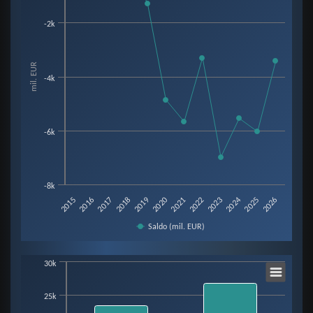
Line chart with 12 data points.
-2k
View as data table, Chart
The chart has 1 X axis displaying categories.
The chart has 1 Y axis displaying mil. EUR. Data ranges from -6987 to -14.
mil. EUR
-4k
-6k
-8k
2015
2016
2017
2018
2019
2020
2021
2022
2023
2024
2025
2026
Saldo (mil. EUR)
End of interactive chart.
Chart
30k
25k
Bar chart with 3 data series.