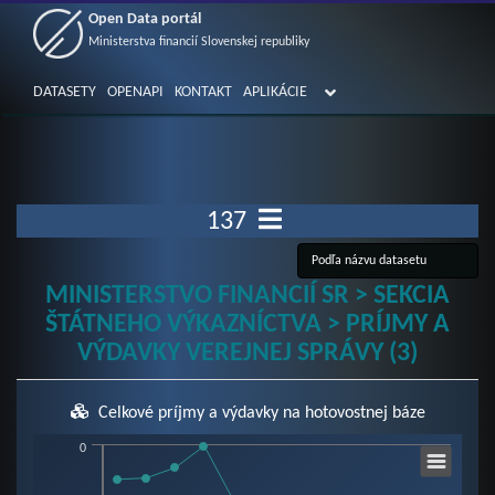
Open Data portál
Ministerstva financií Slovenskej republiky
DATASETY
OPENAPI
KONTAKT
APLIKÁCIE
137
MINISTERSTVO FINANCIÍ SR > SEKCIA
ŠTÁTNEHO VÝKAZNÍCTVA > PRÍJMY A
VÝDAVKY VEREJNEJ SPRÁVY (3)
Celkové príjmy a výdavky na hotovostnej báze
Chart
0