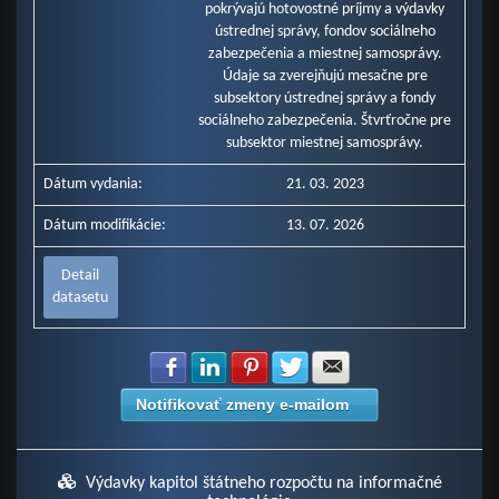
pokrývajú hotovostné príjmy a výdavky
ústrednej správy, fondov sociálneho
zabezpečenia a miestnej samosprávy.
Údaje sa zverejňujú mesačne pre
subsektory ústrednej správy a fondy
sociálneho zabezpečenia. Štvrťročne pre
subsektor miestnej samosprávy.
Dátum vydania:
21. 03. 2023
Dátum modifikácie:
13. 07. 2026
Detail
datasetu
Zdielať na Facebook
Zdielať na LinkedIn
Zdielať na Pinterest
Zdielať na Twitter
Zdielať na E-mail
Notifikovať zmeny e-mailom
Výdavky kapitol štátneho rozpočtu na informačné