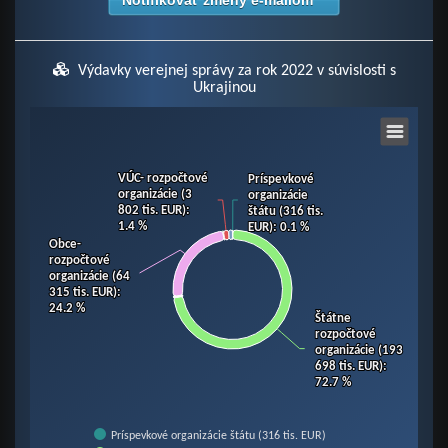
Notifikovať zmeny e-mailom
Výdavky verejnej správy za rok 2022 v súvislosti s
Ukrajinou
Chart
VÚC- rozpočtové
VÚC- rozpočtové
Príspevkové
Príspevkové
Pie chart with 10 slices.
organizácie (3
organizácie (3
organizácie
organizácie
View as data table, Chart
802 tis. EUR)
802 tis. EUR)
:
:
štátu (316 tis.
štátu (316 tis.
1.4 %
1.4 %
EUR)
EUR)
: 0.1 %
: 0.1 %
Obce-
Obce-
rozpočtové
rozpočtové
organizácie (64
organizácie (64
315 tis. EUR)
315 tis. EUR)
:
:
24.2 %
24.2 %
Štátne
Štátne
rozpočtové
rozpočtové
organizácie (193
organizácie (193
698 tis. EUR)
698 tis. EUR)
:
:
72.7 %
72.7 %
Príspevkové organizácie štátu (316 tis. EUR)