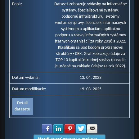
Popis:
Dataset zobrazuje výdavky na informačné
Ministerstvo pôdohospodárstva a rozvoja vidieka SR (mil. Eur)
systémy, špecializované systémy,
Štatistický úrad SR (mil. Eur)
podpornú infraštruktúru, systémy
Úrad geodézie, kartografie a katastra SR (mil. Eur)
vnútornej správy, licencie k informačných
Ministerstvo zahraničných vecí a európskych zálež. SR (mil. Eur)
systémom a aplikáciám, aplikačnú
podporu a rozvoj informačných systémov
štátnych organizácií za roky 2018 a 2022.
Klasifikujú sa pod kódom programovej
štruktúry - 0EK. Graf zobrazuje údaje za
TOP 10 kapitol ústrednej správy (poradie
je určené na základe údajov za rok 2022).
Dátum vydania:
13. 04. 2023
Dátum modifikácie:
19. 03. 2025
Detail
datasetu
Zdielať na Facebook
Zdielať na LinkedIn
Zdielať na Pinterest
Zdielať na Twitter
Zdielať na E-mail