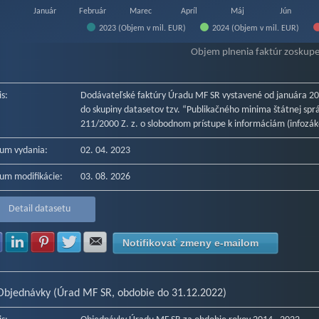
Január
Február
Marec
Apríl
Máj
Jún
2023 (Objem v mil. EUR)
2024 (Objem v mil. EUR)
f interactive chart.
Objem plnenia faktúr zoskup
is:
Dodávateľské faktúry Úradu MF SR vystavené od januára 20
do skupiny datasetov tzv. “Publikačného minima štátnej správ
211/2000 Z. z. o slobodnom prístupe k informáciám (infozák
um vydania:
02. 04. 2023
um modifikácie:
03. 08. 2026
Detail datasetu
Zdielať na Facebook
Zdielať na LinkedIn
Zdielať na Pinterest
Zdielať na Twitter
Zdielať na E-mail
Notifikovať zmeny e-mailom
Objednávky (Úrad MF SR, obdobie do 31.12.2022)