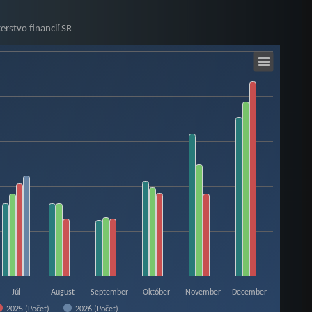
erstvo financií SR
Júl
August
September
Október
November
December
2025 (Počet)
2026 (Počet)