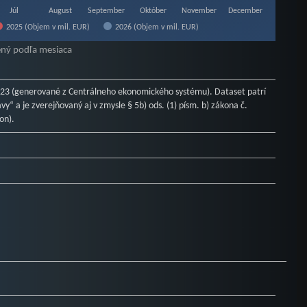
Júl
August
September
Október
November
December
2025 (Objem v mil. EUR)
2026 (Objem v mil. EUR)
ený podľa mesiaca
23 (generované z Centrálneho ekonomického systému). Dataset patrí
y“ a je zverejňovaný aj v zmysle § 5b) ods. (1) písm. b) zákona č.
on).