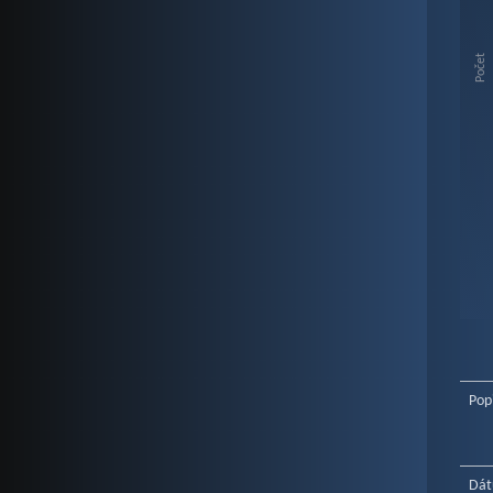
Vie
The c
The c
Počet
End o
Pop
Dát