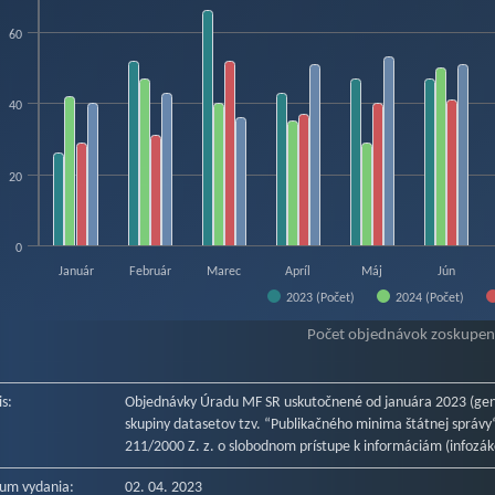
w as data table, Objednávky od 1. 1. 2023 - Ministerstvo financií SR
hart has 1 X axis displaying categories.
60
hart has 1 Y axis displaying Počet. Data ranges from 26 to 79.
40
20
0
Január
Február
Marec
Apríl
Máj
Jún
2023 (Počet)
2024 (Počet)
f interactive chart.
Počet objednávok zoskupen
is:
Objednávky Úradu MF SR uskutočnené od januára 2023 (gen
skupiny datasetov tzv. “Publikačného minima štátnej správy“ 
211/2000 Z. z. o slobodnom prístupe k informáciám (infozák
um vydania:
02. 04. 2023