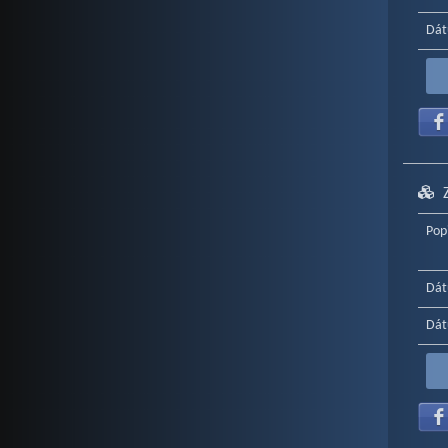
Dát
Pop
Dát
Dát