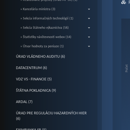
» Realizované projekty (Úrad MF SR) (1)
» Kancelária ministra (3)
» Sekcia informačných technológií (1)
Fak
» Sekcia štátneho výkazníctva (56)
» Štatistiky návštevnosti webov (14)
Bar c
» Útvar hodnoty za peniaze (1)
View
ÚRAD VLÁDNEHO AUDITU (6)
The c
The c
Počet
DATACENTRUM (6)
VDZ VS - FINANCIE (5)
ŠTÁTNA POKLADNICA (9)
ARDAL (7)
ÚRAD PRE REGULÁCIU HAZARDNÝCH HIER
(6)