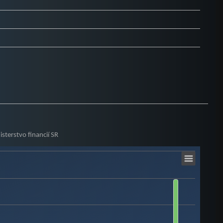
sterstvo financií SR
SR
 9.91392438.