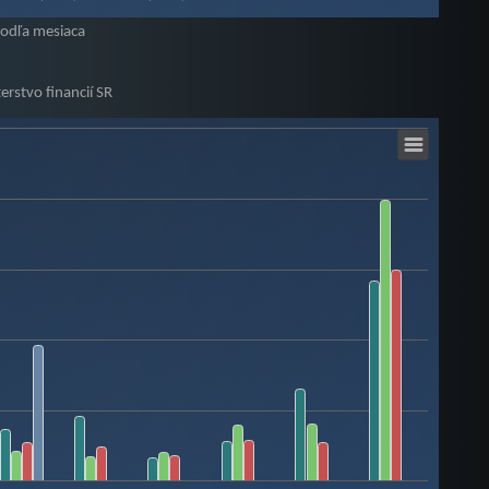
podľa mesiaca
erstvo financií SR
 39.87988745.