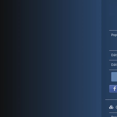
End o
Pop
Dát
Dát