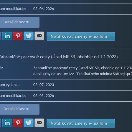
um modifikácie:
03. 08. 2026
Detail datasetu
Zdielať na Facebook
Zdielať na LinkedIn
Zdielať na Pinterest
Zdielať na Twitter
Zdielať na E-mail
Notifikovať zmeny e-mailom
Zahraničné pracovné cesty (Úrad MF SR, obdobie od 1.1.2023)
is:
Zahraničné pracovné cesty (Úrad MF SR, obdobie od 1.1.20
do skupiny datasetov tzv. “Publikačného minima štátnej spr
um vydania:
03. 07. 2023
um modifikácie:
06. 05. 2026
Detail datasetu
Zdielať na Facebook
Zdielať na LinkedIn
Zdielať na Pinterest
Zdielať na Twitter
Zdielať na E-mail
Notifikovať zmeny e-mailom