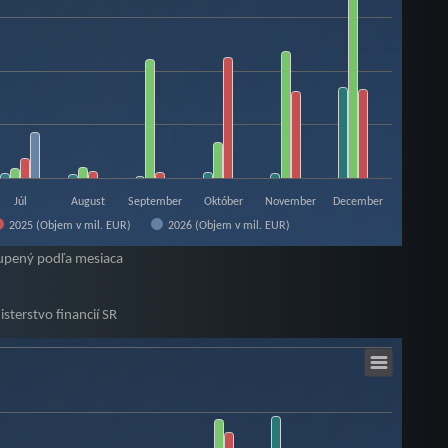
Júl
August
September
Október
November
December
2025 (Objem v mil. EUR)
2026 (Objem v mil. EUR)
upený podľa mesiaca
sterstvo financií SR
SR