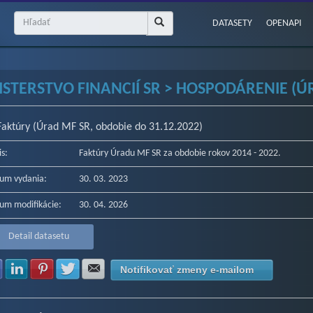
DATASETY
OPENAPI
ISTERSTVO FINANCIÍ SR > HOSPODÁRENIE (ÚR
Faktúry (Úrad MF SR, obdobie do 31.12.2022)
is:
Faktúry Úradu MF SR za obdobie rokov 2014 - 2022.
um vydania:
30. 03. 2023
um modifikácie:
30. 04. 2026
Detail datasetu
Zdielať na Facebook
Zdielať na LinkedIn
Zdielať na Pinterest
Zdielať na Twitter
Zdielať na E-mail
Notifikovať zmeny e-mailom