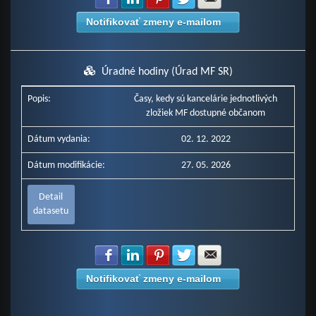
Notifikovať zmeny e-mailom
Úradné hodiny (Úrad MF SR)
Popis:
Časy, kedy sú kancelárie jednotlivých
zložiek MF dostupné občanom
Dátum vydania:
02. 12. 2022
Dátum modifikácie:
27. 05. 2026
Detail
datasetu
Zdielať na Facebook
Zdielať na LinkedIn
Zdielať na Pinterest
Zdielať na Twitter
Zdielať na E-mail
Notifikovať zmeny e-mailom