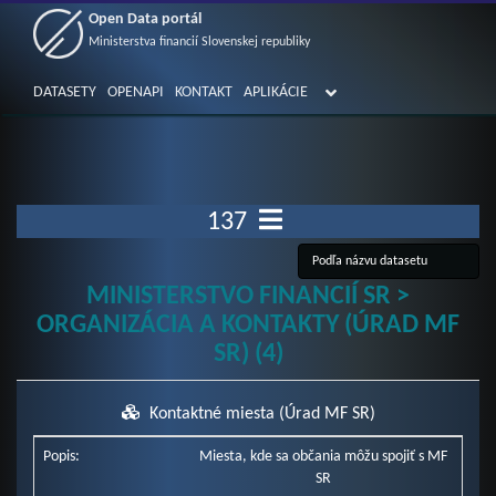
Open Data portál
Ministerstva financií Slovenskej republiky
DATASETY
OPENAPI
KONTAKT
APLIKÁCIE
137
MINISTERSTVO FINANCIÍ SR >
ORGANIZÁCIA A KONTAKTY (ÚRAD MF
SR) (4)
Kontaktné miesta (Úrad MF SR)
Popis:
Miesta, kde sa občania môžu spojiť s MF
SR