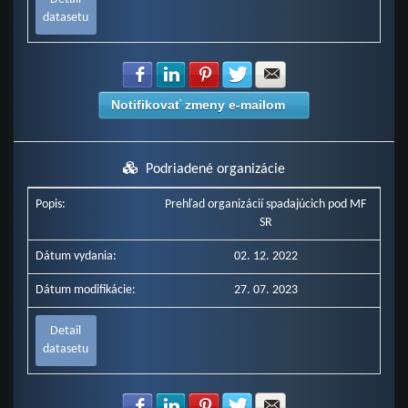
datasetu
Zdielať na Facebook
Zdielať na LinkedIn
Zdielať na Pinterest
Zdielať na Twitter
Zdielať na E-mail
Notifikovať zmeny e-mailom
Podriadené organizácie
Popis:
Prehľad organizácií spadajúcich pod MF
SR
Dátum vydania:
02. 12. 2022
Dátum modifikácie:
27. 07. 2023
Detail
datasetu
Zdielať na Facebook
Zdielať na LinkedIn
Zdielať na Pinterest
Zdielať na Twitter
Zdielať na E-mail