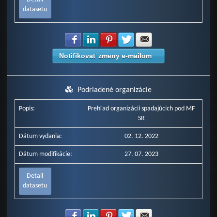
datasetu
Zdielať na Facebook
Zdielať na LinkedIn
Zdielať na Pinterest
Zdielať na Twitter
Zdielať na E-mail
Notifikovať zmeny e-mailom
Podriadené organizácie
Popis:
Prehľad organizácií spadajúcich pod MF
SR
Dátum vydania:
02. 12. 2022
Dátum modifikácie:
27. 07. 2023
Detail
datasetu
Zdielať na Facebook
Zdielať na LinkedIn
Zdielať na Pinterest
Zdielať na Twitter
Zdielať na E-mail