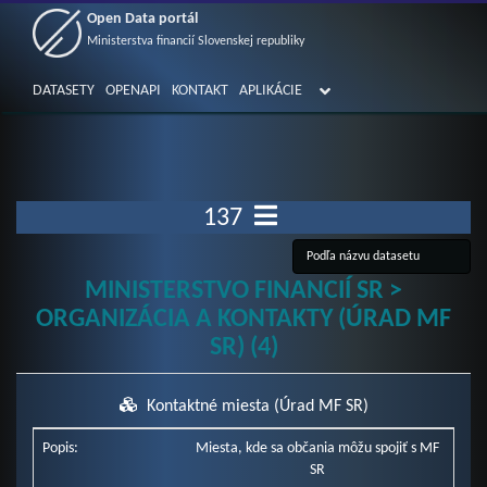
Open Data portál
Ministerstva financií Slovenskej republiky
DATASETY
OPENAPI
KONTAKT
APLIKÁCIE
137
MINISTERSTVO FINANCIÍ SR >
ORGANIZÁCIA A KONTAKTY (ÚRAD MF
SR) (4)
Kontaktné miesta (Úrad MF SR)
Popis:
Miesta, kde sa občania môžu spojiť s MF
SR