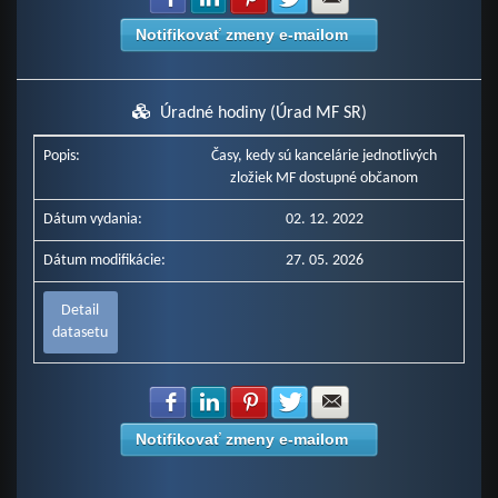
Notifikovať zmeny e-mailom
Úradné hodiny (Úrad MF SR)
Popis:
Časy, kedy sú kancelárie jednotlivých
zložiek MF dostupné občanom
Dátum vydania:
02. 12. 2022
Dátum modifikácie:
27. 05. 2026
Detail
datasetu
Zdielať na Facebook
Zdielať na LinkedIn
Zdielať na Pinterest
Zdielať na Twitter
Zdielať na E-mail
Notifikovať zmeny e-mailom