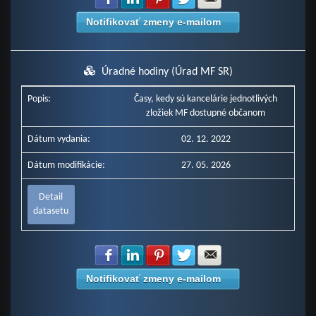
Notifikovať zmeny e-mailom
Úradné hodiny (Úrad MF SR)
Popis:
Časy, kedy sú kancelárie jednotlivých
zložiek MF dostupné občanom
Dátum vydania:
02. 12. 2022
Dátum modifikácie:
27. 05. 2026
Detail
datasetu
Zdielať na Facebook
Zdielať na LinkedIn
Zdielať na Pinterest
Zdielať na Twitter
Zdielať na E-mail
Notifikovať zmeny e-mailom