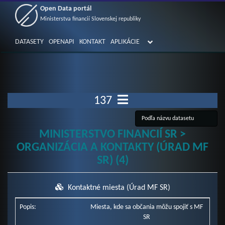
Open Data portál
Ministerstva financií Slovenskej republiky
DATASETY
OPENAPI
KONTAKT
APLIKÁCIE
137
MINISTERSTVO FINANCIÍ SR >
ORGANIZÁCIA A KONTAKTY (ÚRAD MF
SR) (4)
Kontaktné miesta (Úrad MF SR)
Popis:
Miesta, kde sa občania môžu spojiť s MF
SR