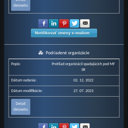
datasetu
Zdielať na Facebook
Zdielať na LinkedIn
Zdielať na Pinterest
Zdielať na Twitter
Zdielať na E-mail
Notifikovať zmeny e-mailom
Podriadené organizácie
Popis:
Prehľad organizácií spadajúcich pod MF
SR
Dátum vydania:
02. 12. 2022
Dátum modifikácie:
27. 07. 2023
Detail
datasetu
Zdielať na Facebook
Zdielať na LinkedIn
Zdielať na Pinterest
Zdielať na Twitter
Zdielať na E-mail