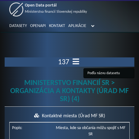
Open Data portál
Ministerstva financií Slovenskej republiky
DATASETY
OPENAPI
KONTAKT
APLIKÁCIE
137
MINISTERSTVO FINANCIÍ SR >
ORGANIZÁCIA A KONTAKTY (ÚRAD MF
SR) (4)
Kontaktné miesta (Úrad MF SR)
Popis:
Miesta, kde sa občania môžu spojiť s MF
SR