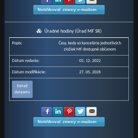
Notifikovať zmeny e-mailom
Úradné hodiny (Úrad MF SR)
Popis:
Časy, kedy sú kancelárie jednotlivých
zložiek MF dostupné občanom
Dátum vydania:
02. 12. 2022
Dátum modifikácie:
27. 05. 2026
Detail
datasetu
Zdielať na Facebook
Zdielať na LinkedIn
Zdielať na Pinterest
Zdielať na Twitter
Zdielať na E-mail
Notifikovať zmeny e-mailom