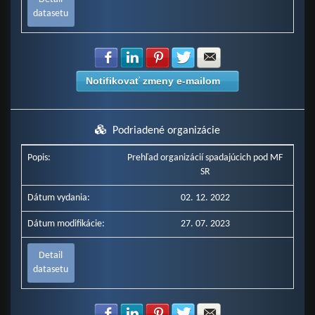
datasetu
Zdielať na Facebook
Zdielať na LinkedIn
Zdielať na Pinterest
Zdielať na Twitter
Zdielať na E-mail
Notifikovať zmeny e-mailom
Podriadené organizácie
Popis:
Prehľad organizácií spadajúcich pod MF
SR
Dátum vydania:
02. 12. 2022
Dátum modifikácie:
27. 07. 2023
Detail
datasetu
Zdielať na Facebook
Zdielať na LinkedIn
Zdielať na Pinterest
Zdielať na Twitter
Zdielať na E-mail