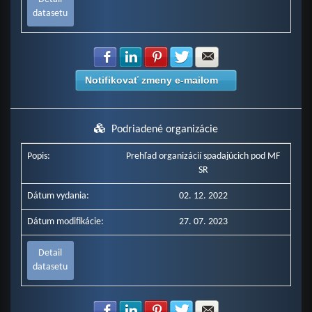
datasetu
Zdielať na Facebook
Zdielať na LinkedIn
Zdielať na Pinterest
Zdielať na Twitter
Zdielať na E-mail
Notifikovať zmeny e-mailom
Podriadené organizácie
Popis:
Prehľad organizácií spadajúcich pod MF
SR
Dátum vydania:
02. 12. 2022
Dátum modifikácie:
27. 07. 2023
Detail
datasetu
Zdielať na Facebook
Zdielať na LinkedIn
Zdielať na Pinterest
Zdielať na Twitter
Zdielať na E-mail