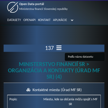
Open Data portál
Ministerstva financií Slovenskej republiky
DATASETY
OPENAPI
KONTAKT
APLIKÁCIE
137
MINISTERSTVO FINANCIÍ SR >
ORGANIZÁCIA A KONTAKTY (ÚRAD MF
SR) (4)
Kontaktné miesta (Úrad MF SR)
Popis:
Miesta, kde sa občania môžu spojiť s MF
SR