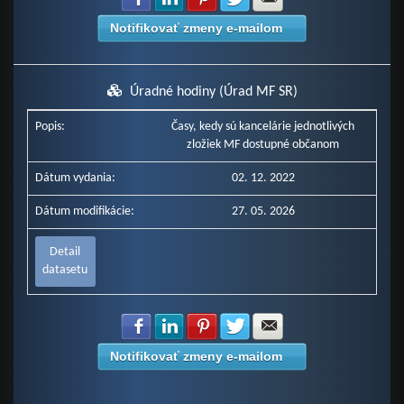
Notifikovať zmeny e-mailom
Úradné hodiny (Úrad MF SR)
Popis:
Časy, kedy sú kancelárie jednotlivých
zložiek MF dostupné občanom
Dátum vydania:
02. 12. 2022
Dátum modifikácie:
27. 05. 2026
Detail
datasetu
Zdielať na Facebook
Zdielať na LinkedIn
Zdielať na Pinterest
Zdielať na Twitter
Zdielať na E-mail
Notifikovať zmeny e-mailom