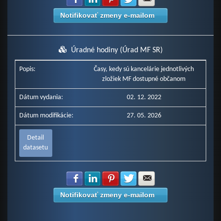
Notifikovať zmeny e-mailom
Úradné hodiny (Úrad MF SR)
Popis:
Časy, kedy sú kancelárie jednotlivých
zložiek MF dostupné občanom
Dátum vydania:
02. 12. 2022
Dátum modifikácie:
27. 05. 2026
Detail
datasetu
Zdielať na Facebook
Zdielať na LinkedIn
Zdielať na Pinterest
Zdielať na Twitter
Zdielať na E-mail
Notifikovať zmeny e-mailom