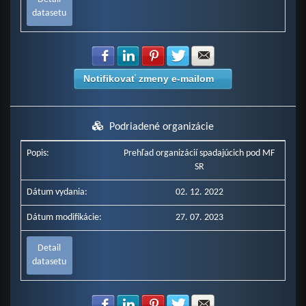
datasetu
Zdielať na Facebook
Zdielať na LinkedIn
Zdielať na Pinterest
Zdielať na Twitter
Zdielať na E-mail
Notifikovať zmeny e-mailom
Podriadené organizácie
Popis:
Prehľad organizácií spadajúcich pod MF
SR
Dátum vydania:
02. 12. 2022
Dátum modifikácie:
27. 07. 2023
Detail
datasetu
Zdielať na Facebook
Zdielať na LinkedIn
Zdielať na Pinterest
Zdielať na Twitter
Zdielať na E-mail