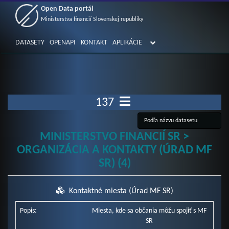
Open Data portál
Ministerstva financií Slovenskej republiky
DATASETY
OPENAPI
KONTAKT
APLIKÁCIE
137
MINISTERSTVO FINANCIÍ SR >
ORGANIZÁCIA A KONTAKTY (ÚRAD MF
SR) (4)
Kontaktné miesta (Úrad MF SR)
Popis:
Miesta, kde sa občania môžu spojiť s MF
SR