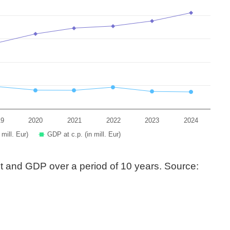
s from -6907 to 130985.
19
2020
2021
2022
2023
2024
mill. Eur)
GDP at c.p. (in mill. Eur)
bt and GDP over a period of 10 years. Source: