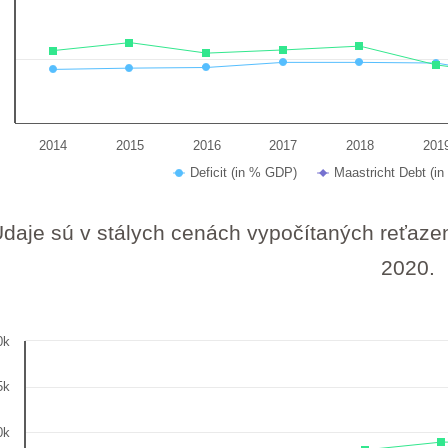
0
0
2014
2015
2016
2017
2018
201
Deficit (in % GDP)
Maastricht Debt (i
 interactive chart.
Údaje sú v stálych cenách vypočítaných reťaz
2020.
0k
5k
hart with 3 lines.
0k
 data table, Chart