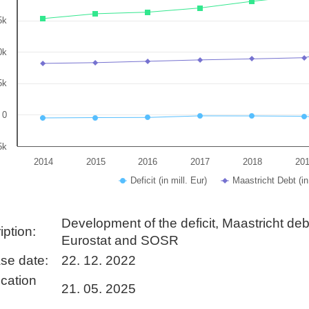
art has 1 X axis displaying categories.
5k
art has 1 Y axis displaying in mill. Eur. Data range
0k
5k
0
5k
2014
2015
2016
2017
2018
20
Deficit (in mill. Eur)
Maastricht Debt (in 
 interactive chart.
Development of the deficit, Maastricht de
iption:
Eurostat and SOSR
se date:
22. 12. 2022
ication
21. 05. 2025