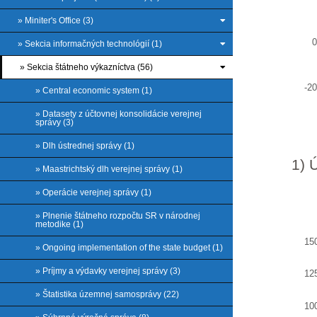
» Miniter's Office (3)
» Sekcia informačných technológií (1)
» Sekcia štátneho výkazníctva (56)
-2
» Central economic system (1)
» Datasety z účtovnej konsolidácie verejnej
správy (3)
End of
» Dlh ústrednej správy (1)
1) 
» Maastrichtský dlh verejnej správy (1)
» Operácie verejnej správy (1)
» Plnenie štátneho rozpočtu SR v národnej
metodike (1)
15
» Ongoing implementation of the state budget (1)
Chart
» Príjmy a výdavky verejnej správy (3)
12
Line c
» Štatistika územnej samosprávy (22)
10
View as