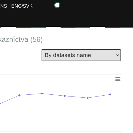
ONS
ENG
/
SVK
kazníctva (56)
om -5.3 to 60.2.