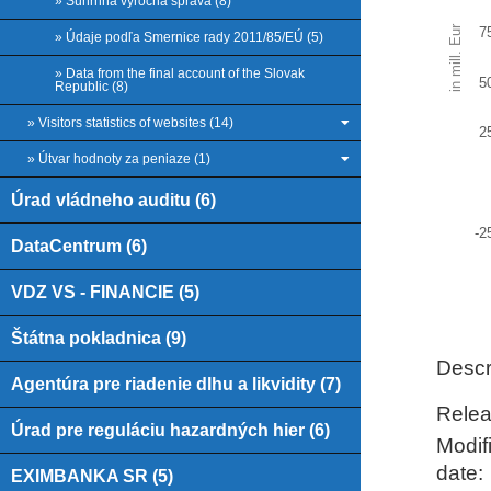
» Súhrnná výročná správa (8)
The ch
in mill. Eur
7
» Údaje podľa Smernice rady 2011/85/EÚ (5)
The ch
» Data from the final account of the Slovak
5
Republic (8)
» Visitors statistics of websites (14)
2
» Útvar hodnoty za peniaze (1)
Úrad vládneho auditu (6)
-2
DataCentrum (6)
VDZ VS - FINANCIE (5)
End of
Štátna pokladnica (9)
Descr
Agentúra pre riadenie dlhu a likvidity (7)
Relea
Úrad pre reguláciu hazardných hier (6)
Modif
date:
EXIMBANKA SR (5)