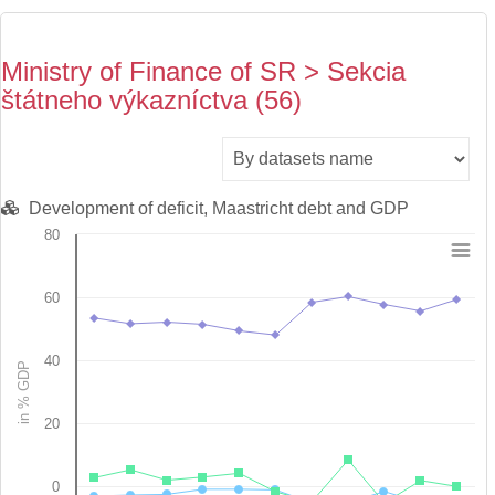
Ministry of Finance of SR > Sekcia
štátneho výkazníctva (56)
Development of deficit, Maastricht debt and GDP
80
Chart
60
Line chart with 3 lines.
View as data table, Chart
The chart has 1 X axis displaying categories.
40
in % GDP
The chart has 1 Y axis displaying in % GDP. Data ranges from -5
20
0