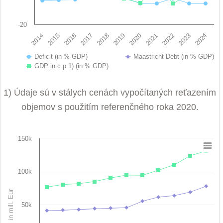
-20
2019
2022
2014
2017
2020
2023
2015
2018
2021
2024
2016
Deficit (in % GDP)
Maastricht Debt (in % GDP)
GDP in c.p.1) (in % GDP)
End of interactive chart.
1) Údaje sú v stálych cenách vypočítaných reťazením
objemov s použitím referenčného roka 2020.
150k
Chart
Line chart with 3 lines.
100k
View as data table, Chart
The chart has 1 X axis displaying categories.
in mill. Eur
The chart has 1 Y axis displaying in mill. Eur. Data ranges fro
50k