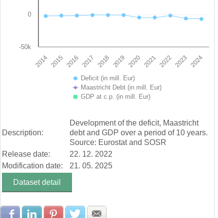
0
-50k
2019
2014
2020
2015
2021
2016
2022
2017
2023
2018
2024
Deficit (in mill. Eur)
Maastricht Debt (in mill. Eur)
GDP at c.p. (in mill. Eur)
End of interactive chart.
Development of the deficit, Maastricht
Description:
debt and GDP over a period of 10 years.
Source: Eurostat and SOSR
Release date:
22. 12. 2022
Modification date:
21. 05. 2025
Dataset detail
Share with Facebook
Share with LinkedIn
Share with Pinterest
Share with Twitter
Share with E-mail