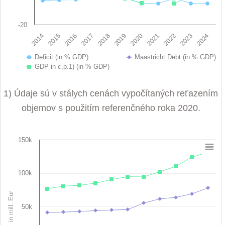
-20
2019
2022
2014
2017
2020
2023
2015
2018
2021
2024
2016
Deficit (in % GDP)
Maastricht Debt (in % GDP)
GDP in c.p.1) (in % GDP)
End of interactive chart.
1) Údaje sú v stálych cenách vypočítaných reťazením
objemov s použitím referenčného roka 2020.
150k
Chart
Line chart with 3 lines.
100k
View as data table, Chart
The chart has 1 X axis displaying categories.
in mill. Eur
The chart has 1 Y axis displaying in mill. Eur. Data ranges fro
50k