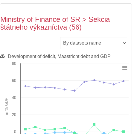
Ministry of Finance of SR > Sekcia
štátneho výkazníctva (56)
Development of deficit, Maastricht debt and GDP
80
Chart
60
Line chart with 3 lines.
View as data table, Chart
The chart has 1 X axis displaying categories.
40
in % GDP
The chart has 1 Y axis displaying in % GDP. Data ranges from -5
20
0