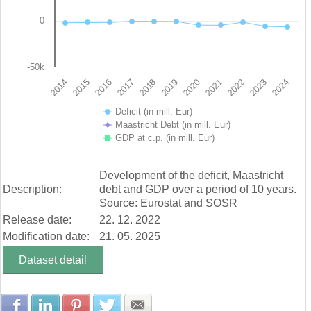
0
-50k
2019
2014
2020
2015
2021
2016
2022
2017
2023
2018
2024
Deficit (in mill. Eur)
Maastricht Debt (in mill. Eur)
GDP at c.p. (in mill. Eur)
End of interactive chart.
Development of the deficit, Maastricht
Description:
debt and GDP over a period of 10 years.
Source: Eurostat and SOSR
Release date:
22. 12. 2022
Modification date:
21. 05. 2025
Dataset detail
Share with Facebook
Share with LinkedIn
Share with Pinterest
Share with Twitter
Share with E-mail