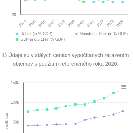
-20
2019
2022
2014
2017
2020
2023
2015
2018
2021
2024
2016
Deficit (in % GDP)
Maastricht Debt (in % GDP)
GDP in c.p.1) (in % GDP)
End of interactive chart.
1) Údaje sú v stálych cenách vypočítaných reťazením
objemov s použitím referenčného roka 2020.
150k
Chart
Line chart with 3 lines.
100k
View as data table, Chart
The chart has 1 X axis displaying categories.
in mill. Eur
The chart has 1 Y axis displaying in mill. Eur. Data ranges fro
50k