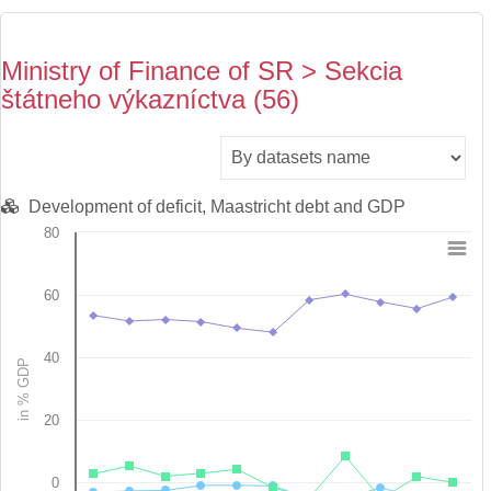
Ministry of Finance of SR > Sekcia
štátneho výkazníctva (56)
Development of deficit, Maastricht debt and GDP
80
Chart
60
Line chart with 3 lines.
View as data table, Chart
The chart has 1 X axis displaying categories.
40
in % GDP
The chart has 1 Y axis displaying in % GDP. Data ranges from -5
20
0