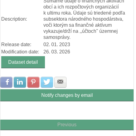
Sumárne údaje o finančných aktívach
obcí a ich rozpočtových organizácií
k ultimu roka. Údaje sú triedené podľa
Description:
subsektora národného hospodárstva,
voči ktorým sa finančné aktívum
vykazuje/drží na ,,účtoch" územnej
samosprávy.
Release date:
02. 01. 2023
Modification date:
26. 03. 2026
Dataset detail
Share with Facebook
Share with LinkedIn
Share with Pinterest
Share with Twitter
Share with E-mail
Notify changes by email
Previous