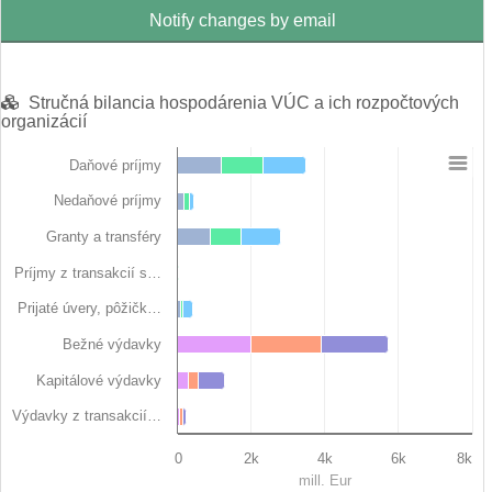
Notify changes by email
Stručná bilancia hospodárenia VÚC a ich rozpočtových
organizácií
Daňové príjmy
Chart
Nedaňové príjmy
Bar chart with 6 data series.
Granty a transféry
View as data table, Chart
The chart has 1 X axis displaying categories.
Príjmy z transakcií s…
The chart has 1 Y axis displaying mill. Eur. Data ranges from 0 
Prijaté úvery, pôžičk…
Bežné výdavky
Kapitálové výdavky
Výdavky z transakcií…
0
2k
4k
6k
8k
mill. Eur