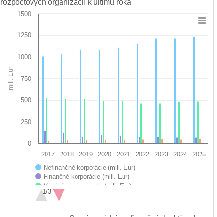
rozpočtových organizácií k ultimu roka
1500
Chart
1250
Bar chart with 6 data series.
View as data table, Chart
1000
The chart has 1 X axis displaying categories.
mill. Eur
The chart has 1 Y axis displaying mill. Eur. Data ranges from 0.
750
500
250
0
2017
2018
2019
2020
2021
2022
2023
2024
2025
Nefinančné korporácie (mill. Eur)
Finančné korporácie (mill. Eur)
Verejná správa spolu (mill. Eur)
1/3
Domácnosti (mill. Eur)
Neziskové inštitúcie slúžiace domácnostiam (mill. Eur)
End of interactive chart.
Zahraničie (mill. Eur)