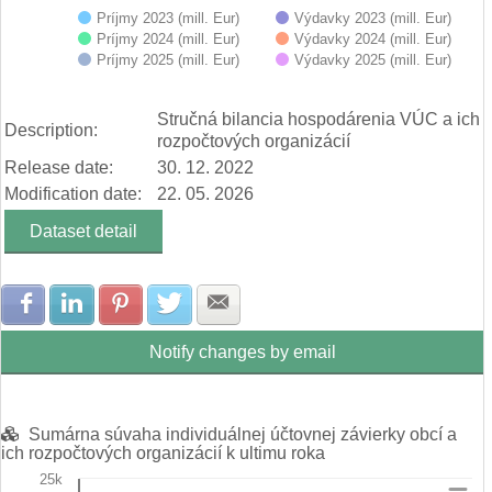
Príjmy 2023 (mill. Eur)
Výdavky 2023 (mill. Eur)
Príjmy 2024 (mill. Eur)
Výdavky 2024 (mill. Eur)
Príjmy 2025 (mill. Eur)
Výdavky 2025 (mill. Eur)
End of interactive chart.
Stručná bilancia hospodárenia VÚC a ich
Description:
rozpočtových organizácií
Release date:
30. 12. 2022
Modification date:
22. 05. 2026
Dataset detail
Share with Facebook
Share with LinkedIn
Share with Pinterest
Share with Twitter
Share with E-mail
Notify changes by email
Sumárna súvaha individuálnej účtovnej závierky obcí a
ich rozpočtových organizácií k ultimu roka
25k