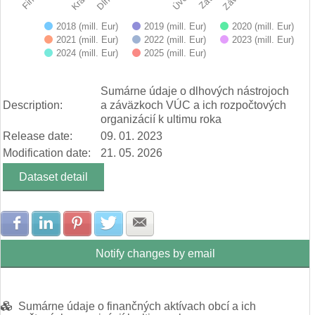
2018 (mill. Eur)
2019 (mill. Eur)
2020 (mill. Eur)
2021 (mill. Eur)
2022 (mill. Eur)
2023 (mill. Eur)
2024 (mill. Eur)
2025 (mill. Eur)
End of interactive chart.
Sumárne údaje o dlhových nástrojoch
Description:
a záväzkoch VÚC a ich rozpočtových
organizácií k ultimu roka
Release date:
09. 01. 2023
Modification date:
21. 05. 2026
Dataset detail
Share with Facebook
Share with LinkedIn
Share with Pinterest
Share with Twitter
Share with E-mail
Notify changes by email
Sumárne údaje o finančných aktívach obcí a ich