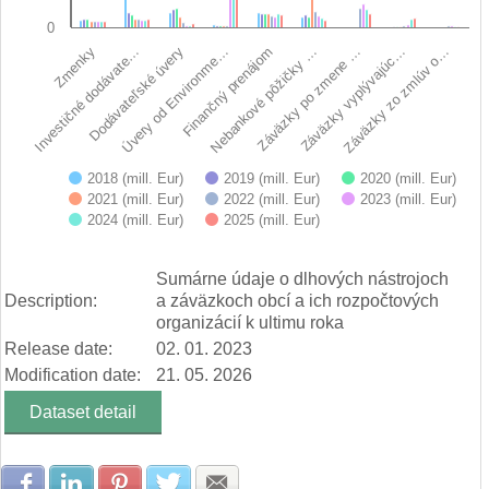
0
Úvery od Environme…
Finančný prenájom
Záväzky po zmene …
Záväzky zo zmlúv o…
Investičné dodávate…
Nebankové pôžičky …
Záväzky vyplývajúc…
Zmenky
Dodávateľské úvery
2018 (mill. Eur)
2019 (mill. Eur)
2020 (mill. Eur)
2021 (mill. Eur)
2022 (mill. Eur)
2023 (mill. Eur)
2024 (mill. Eur)
2025 (mill. Eur)
End of interactive chart.
Sumárne údaje o dlhových nástrojoch
Description:
a záväzkoch obcí a ich rozpočtových
organizácií k ultimu roka
Release date:
02. 01. 2023
Modification date:
21. 05. 2026
Dataset detail
Share with Facebook
Share with LinkedIn
Share with Pinterest
Share with Twitter
Share with E-mail