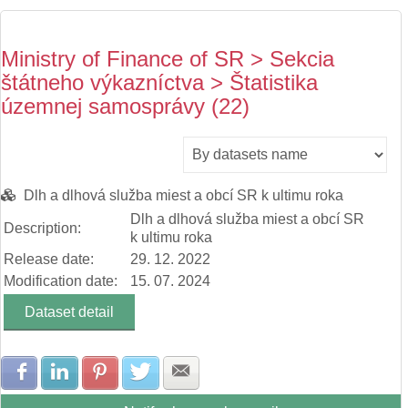
Ministry of Finance of SR > Sekcia
štátneho výkazníctva > Štatistika
územnej samosprávy (22)
Dlh a dlhová služba miest a obcí SR k ultimu roka
Dlh a dlhová služba miest a obcí SR
Description:
k ultimu roka
Release date:
29. 12. 2022
Modification date:
15. 07. 2024
Dataset detail
Share with Facebook
Share with LinkedIn
Share with Pinterest
Share with Twitter
Share with E-mail