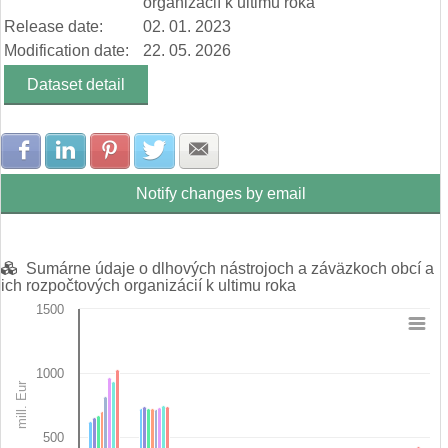
organizácií k ultimu roka
Release date:
02. 01. 2023
Modification date:
22. 05. 2026
Dataset detail
Share with Facebook
Share with LinkedIn
Share with Pinterest
Share with Twitter
Share with E-mail
Notify changes by email
Sumárne údaje o dlhových nástrojoch a záväzkoch obcí a
ich rozpočtových organizácií k ultimu roka
1500
Chart
1000
Bar chart with 8 data series.
mill. Eur
View as data table, Chart
The chart has 1 X axis displaying categories.
The chart has 1 Y axis displaying mill. Eur. Data ranges from 1
500