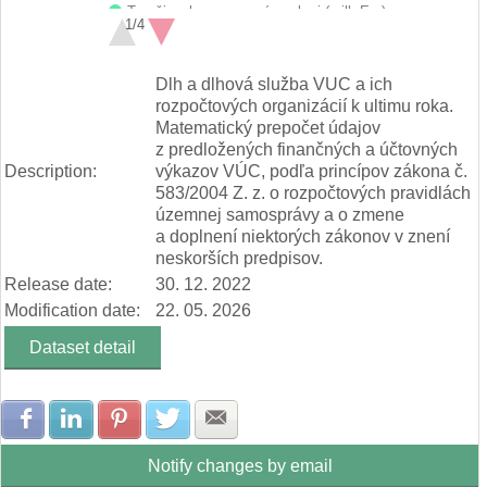
Trenčiansky samosprávny kraj (mill. Eur)
1/4
Nitriansky samosprávny kraj (mill. Eur)
Žilinský samosprávny kraj (mill. Eur)
End of interactive chart.
Banskobystrický samosprávny kraj (mill. Eur)
Dlh a dlhová služba VUC a ich
Prešovský samosprávny kraj (mill. Eur)
rozpočtových organizácií k ultimu roka.
Košický samosprávny kraj (mill. Eur)
Matematický prepočet údajov
z predložených finančných a účtovných
Description:
výkazov VÚC, podľa princípov zákona č.
583/2004 Z. z. o rozpočtových pravidlách
územnej samosprávy a o zmene
a doplnení niektorých zákonov v znení
neskorších predpisov.
Release date:
30. 12. 2022
Modification date:
22. 05. 2026
Dataset detail
Share with Facebook
Share with LinkedIn
Share with Pinterest
Share with Twitter
Share with E-mail
Notify changes by email