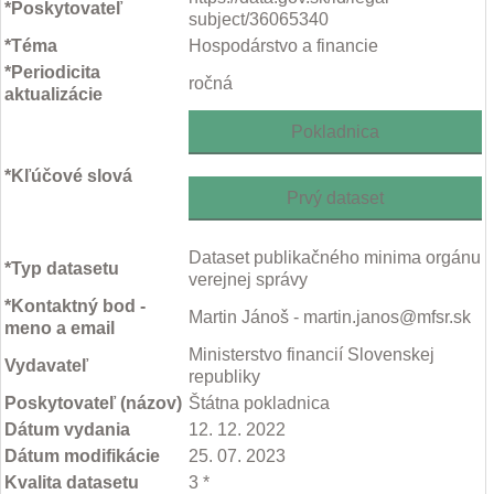
*Poskytovateľ
subject/36065340
*Téma
Hospodárstvo a financie
*Periodicita
ročná
aktualizácie
Pokladnica
*Kľúčové slová
Prvý dataset
Dataset publikačného minima orgánu
*Typ datasetu
verejnej správy
*Kontaktný bod -
Martin Jánoš - martin.janos@mfsr.sk
meno a email
Ministerstvo financií Slovenskej
Vydavateľ
republiky
Poskytovateľ (názov)
Štátna pokladnica
Dátum vydania
12. 12. 2022
Dátum modifikácie
25. 07. 2023
Kvalita datasetu
3 *