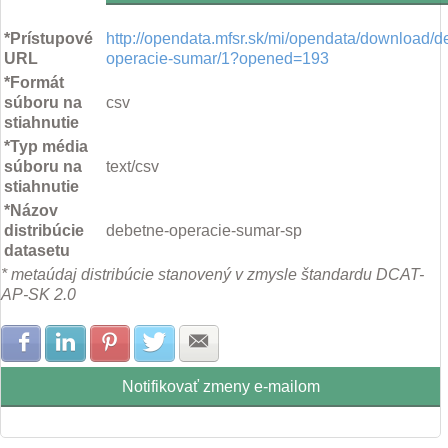
*Prístupové
http://opendata.mfsr.sk/mi/opendata/download/d
URL
operacie-sumar/1?opened=193
*Formát
súboru na
csv
stiahnutie
*Typ média
súboru na
text/csv
stiahnutie
*Názov
distribúcie
debetne-operacie-sumar-sp
datasetu
* metaúdaj distribúcie stanovený v zmysle štandardu DCAT-
AP-SK 2.0
Zdielať na Facebook
Zdielať na LinkedIn
Zdielať na Pinterest
Zdielať na Twitter
Zdielať na E-mail
Notifikovať zmeny e-mailom