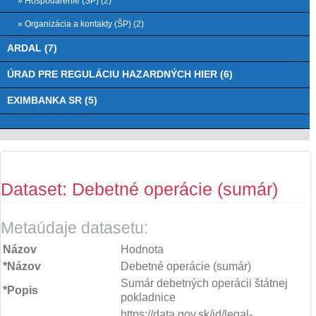
» Hospodárenie (ŠP) (2)
» Organizácia a kontakty (ŠP) (2)
ARDAL (7)
ÚRAD PRE REGULÁCIU HAZARDNÝCH HIER (6)
EXIMBANKA SR (5)
Dataset: Debetné operácie (sumár)
Metaúdaje datasetu:
Názov
Hodnota
*Názov
Debetné operácie (sumár)
Sumár debetných operácii štátnej
*Popis
pokladnice
https://data.gov.sk/id/legal-