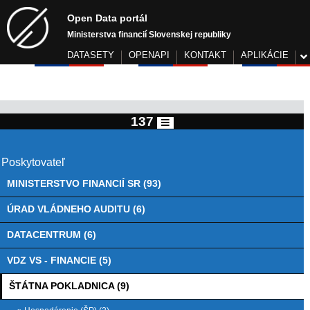
Open Data portál
Ministerstva financií Slovenskej republiky
DATASETY
OPENAPI
KONTAKT
APLIKÁCIE
137
Poskytovateľ
MINISTERSTVO FINANCIÍ SR (93)
ÚRAD VLÁDNEHO AUDITU (6)
DATACENTRUM (6)
VDZ VS - FINANCIE (5)
ŠTÁTNA POKLADNICA (9)