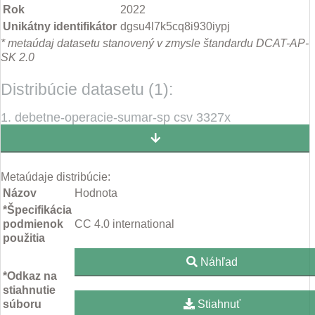
Rok
2022
Unikátny identifikátor
dgsu4l7k5cq8i930iypj
* metaúdaj datasetu stanovený v zmysle štandardu DCAT-AP-
SK 2.0
Distribúcie datasetu (1):
1. debetne-operacie-sumar-sp csv 3327x
Metaúdaje distribúcie:
Názov
Hodnota
*Špecifikácia
podmienok
CC 4.0 international
použitia
Náhľad
*Odkaz na
stiahnutie
súboru
Stiahnuť