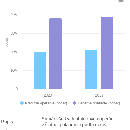
Chart
40M
Bar chart with 2 data series.
View as data table, Chart
The chart has 1 X axis displaying categories.
The chart has 1 Y axis displaying počet. Data ranges from 19
30M
počet
20M
10M
0
2020
2021
Kreditné operácie (počet)
Debetné operácie (počet)
End of interactive chart.
Sumár všetkých platobných operácií
Popis:
v štátnej pokladnici podľa rokov