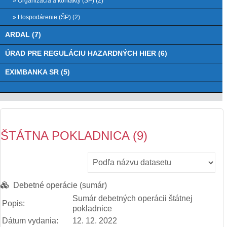
» Organizácia a kontakty (ŠP) (2)
» Hospodárenie (ŠP) (2)
ARDAL (7)
ÚRAD PRE REGULÁCIU HAZARDNÝCH HIER (6)
EXIMBANKA SR (5)
ŠTÁTNA POKLADNICA (9)
Debetné operácie (sumár)
Sumár debetných operácii štátnej
Popis:
pokladnice
Dátum vydania:
12. 12. 2022