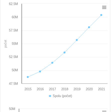
62.5M
Chart
60M
Line chart with 7 data points.
View as data table, Chart
The chart has 1 X axis displaying categories.
57.5M
The chart has 1 Y axis displaying počet. Data ranges from 48
počet
55M
52.5M
50M
47.5M
2015
2016
2017
2018
2019
2020
2021
Spolu (počet)
End of interactive chart.
50M