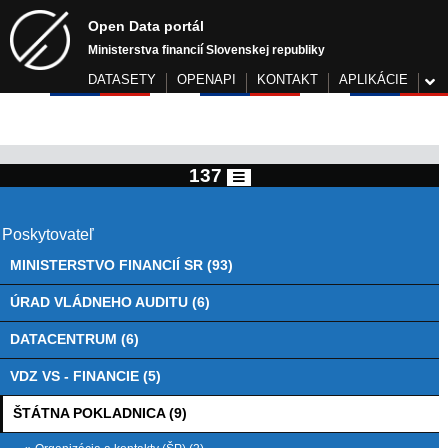
Open Data portál
Ministerstva financií Slovenskej republiky
DATASETY
OPENAPI
KONTAKT
APLIKÁCIE
137
Poskytovateľ
MINISTERSTVO FINANCIÍ SR (93)
ÚRAD VLÁDNEHO AUDITU (6)
DATACENTRUM (6)
VDZ VS - FINANCIE (5)
ŠTÁTNA POKLADNICA (9)