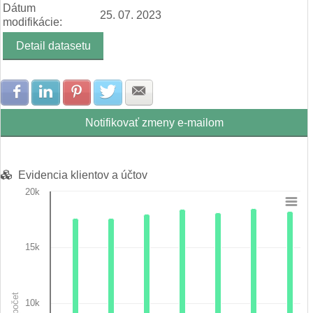
Dátum
25. 07. 2023
modifikácie:
Detail datasetu
Zdielať na Facebook
Zdielať na LinkedIn
Zdielať na Pinterest
Zdielať na Twitter
Zdielať na E-mail
Notifikovať zmeny e-mailom
Evidencia klientov a účtov
20k
Chart
Bar chart with 3 data series.
15k
View as data table, Chart
The chart has 1 X axis displaying categories.
The chart has 1 Y axis displaying počet. Data ranges from 1990
počet
10k