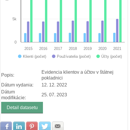
5k
0
2015
2016
2017
2018
2019
2020
2021
Účty (počet)
Klienti (počet)
Používatelia (počet)
End of interactive chart.
Evidencia klientov a účtov v štátnej
Popis:
pokladnici
Dátum vydania:
12. 12. 2022
Dátum
25. 07. 2023
modifikácie:
Detail datasetu
Zdielať na Facebook
Zdielať na LinkedIn
Zdielať na Pinterest
Zdielať na Twitter
Zdielať na E-mail