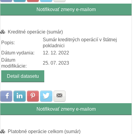
Notifikovať zmeny e-mailom
Kreditné operácie (sumár)
Sumár kreditných operácií v štátnej
Popis:
pokladnici
Dátum vydania:
12. 12. 2022
Dátum
25. 07. 2023
modifikácie:
Detail datasetu
Zdielať na Facebook
Zdielať na LinkedIn
Zdielať na Pinterest
Zdielať na Twitter
Zdielať na E-mail
Notifikovať zmeny e-mailom
Platobné operácie celkom (sumár)