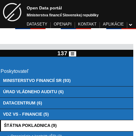
Open Data portál
Ministerstva financií Slovenskej republiky
DATASETY
OPENAPI
KONTAKT
APLIKÁCIE
137
Poskytovateľ
MINISTERSTVO FINANCIÍ SR (93)
ÚRAD VLÁDNEHO AUDITU (6)
DATACENTRUM (6)
VDZ VS - FINANCIE (5)
ŠTÁTNA POKLADNICA (9)