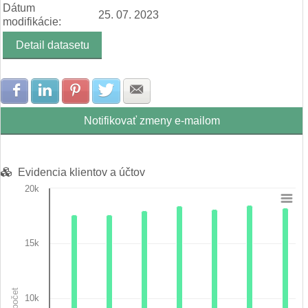
Dátum
25. 07. 2023
modifikácie:
Detail datasetu
Zdielať na Facebook
Zdielať na LinkedIn
Zdielať na Pinterest
Zdielať na Twitter
Zdielať na E-mail
Notifikovať zmeny e-mailom
Evidencia klientov a účtov
20k
Chart
Bar chart with 3 data series.
15k
View as data table, Chart
The chart has 1 X axis displaying categories.
The chart has 1 Y axis displaying počet. Data ranges from 1990
počet
10k