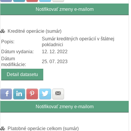
Notifikovať zmeny e-mailom
Kreditné operácie (sumár)
Sumár kreditných operácií v štátnej
Popis:
pokladnici
Dátum vydania:
12. 12. 2022
Dátum
25. 07. 2023
modifikácie:
Detail datasetu
Zdielať na Facebook
Zdielať na LinkedIn
Zdielať na Pinterest
Zdielať na Twitter
Zdielať na E-mail
Notifikovať zmeny e-mailom
Platobné operácie celkom (sumár)