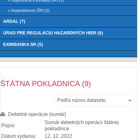
» Organizácia a kontakty (ŠP) (2)
» Hospodárenie (ŠP) (2)
ARDAL (7)
ÚRAD PRE REGULÁCIU HAZARDNÝCH HIER (6)
EXIMBANKA SR (5)
ŠTÁTNA POKLADNICA (9)
Debetné operácie (sumár)
Sumár debetných operácii štátnej
Popis:
pokladnice
Dátum vydania:
12. 12. 2022