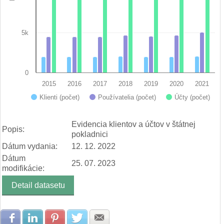
5k
0
2015
2016
2017
2018
2019
2020
2021
Účty (počet)
Klienti (počet)
Používatelia (počet)
End of interactive chart.
Evidencia klientov a účtov v štátnej
Popis:
pokladnici
Dátum vydania:
12. 12. 2022
Dátum
25. 07. 2023
modifikácie:
Detail datasetu
Zdielať na Facebook
Zdielať na LinkedIn
Zdielať na Pinterest
Zdielať na Twitter
Zdielať na E-mail