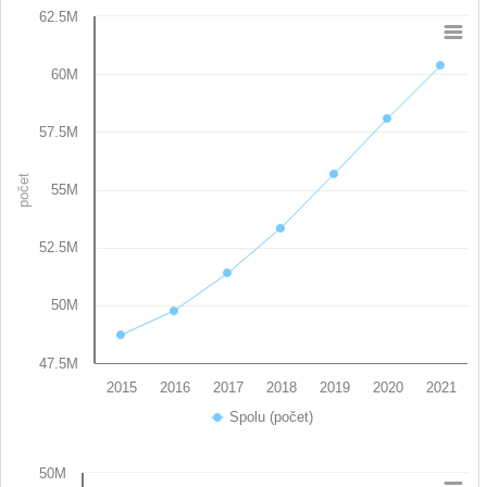
62.5M
Chart
60M
Line chart with 7 data points.
View as data table, Chart
The chart has 1 X axis displaying categories.
57.5M
The chart has 1 Y axis displaying počet. Data ranges from 48
počet
55M
52.5M
50M
47.5M
2015
2016
2017
2018
2019
2020
2021
Spolu (počet)
End of interactive chart.
50M