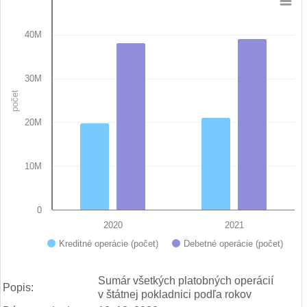
Chart
40M
Bar chart with 2 data series.
View as data table, Chart
The chart has 1 X axis displaying categories.
The chart has 1 Y axis displaying počet. Data ranges from 19
30M
počet
20M
10M
0
2020
2021
Kreditné operácie (počet)
Debetné operácie (počet)
End of interactive chart.
Sumár všetkých platobných operácií
Popis:
v štátnej pokladnici podľa rokov